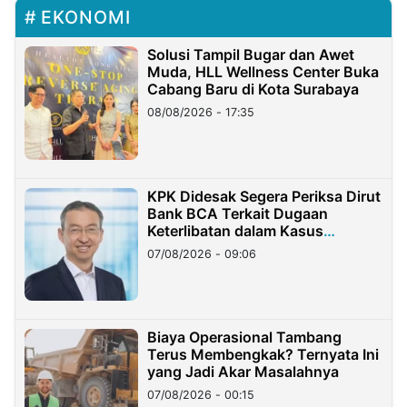
EKONOMI
Solusi Tampil Bugar dan Awet
Muda, HLL Wellness Center Buka
Cabang Baru di Kota Surabaya
08/08/2026 - 17:35
KPK Didesak Segera Periksa Dirut
Bank BCA Terkait Dugaan
Keterlibatan dalam Kasus
Hilangnya Dana Nasabah Rp2,58
07/08/2026 - 09:06
Miliar
Biaya Operasional Tambang
Terus Membengkak? Ternyata Ini
yang Jadi Akar Masalahnya
07/08/2026 - 00:15