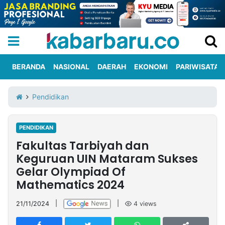
BERANDA
NASIONAL
DAERAH
EKONOMI
PARIWISATA
Informasi
KabarbaruTV
Kirim
Tentang
Pendidikan
Iklan
Berita
Kami
PENDIDIKAN
Berita
Fakultas Tarbiyah dan
Nasional
International
Olahraga
Entertainment
Daerah
Pariwisata
Kuliner
Kolom
Keguruan UIN Mataram Sukses
Gelar Olympiad Of
Mathematics 2024
Network
21/11/2024
|
|
4
views
PT
TREETAN