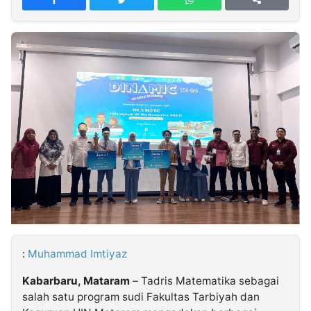
MULTIMEDIA
INDONESIA
Partner
Insight
Suara
Lens
Daily
Jalan
Idealita
Kita
Dinamikapost.com
Radar
Seedbacklink
NTB
Time
IDN
Jogja
Rakyat
News
Notice
Baru
Follow
Kabarbaru
:
Muhammad Imtiyaz
Kabarbaru, Mataram
– Tadris Matematika sebagai
salah satu program sudi Fakultas Tarbiyah dan