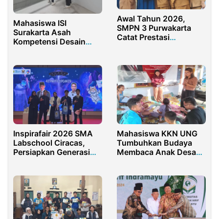
Awal Tahun 2026,
Mahasiswa ISI
SMPN 3 Purwakarta
Surakarta Asah
Catat Prestasi
Kompetensi Desain
Gemilang
Interior Lewat Program
Magang
Inspirafair 2026 SMA
Mahasiswa KKN UNG
Labschool Ciracas,
Tumbuhkan Budaya
Persiapkan Generasi
Membaca Anak Desa
Muda Taklukkan
Botutonuo
Tantangan Global