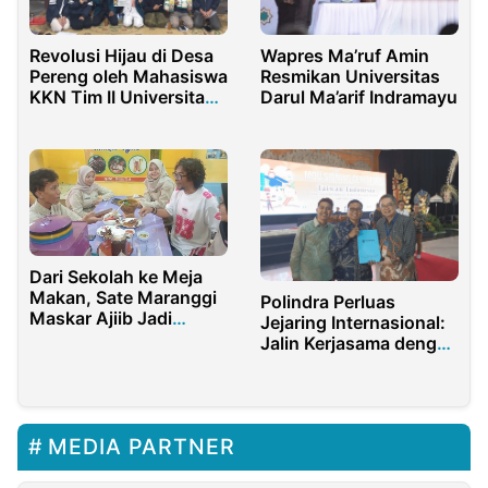
Revolusi Hijau di Desa
Wapres Ma’ruf Amin
Pereng oleh Mahasiswa
Resmikan Universitas
KKN Tim II Universitas
Darul Ma’arif Indramayu
Diponegoro: Budidaya
Maggot Ubah Sampah
Organik Jadi Emas
Nutrisi
Dari Sekolah ke Meja
Makan, Sate Maranggi
Polindra Perluas
Maskar Ajiib Jadi
Jejaring Internasional:
Sorotan Pelajar
Jalin Kerjasama dengan
7 Universitas Taiwan
dalam Taiwan-
Indonesia Leaders’
Summit
MEDIA PARTNER