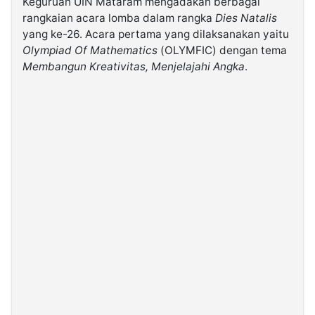
Keguruan UIN Mataram mengadakan berbagai
rangkaian acara lomba dalam rangka
Dies Natalis
yang ke-26. Acara pertama yang dilaksanakan yaitu
©
Kabarbaru.co
Olympiad Of Mathematics
(OLYMFIC) dengan tema
-
2026
Membangun Kreativitas, Menjelajahi Angka
.
PT.
Kabarbaru
Media
Holding