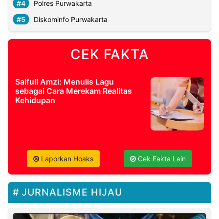
Polres Purwakarta
Diskominfo Purwakarta
CEK FAKTA
Saifull Amzi: Menulis Lagu
sebagai Cara Merekam Realitas
Kehidupan
Laporkan Hoaks
Cek Fakta Lain
JURNALISME HIJAU