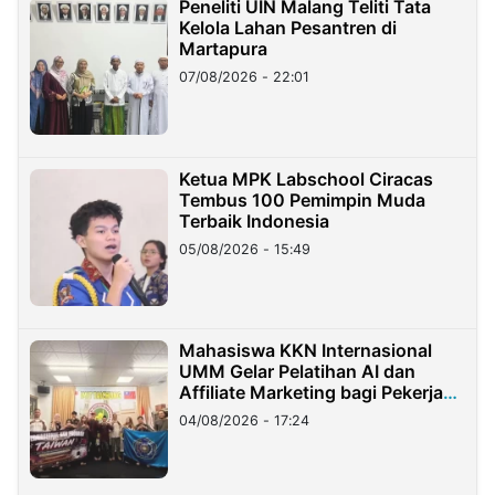
Peneliti UIN Malang Teliti Tata
Kelola Lahan Pesantren di
Martapura
07/08/2026 - 22:01
Ketua MPK Labschool Ciracas
Tembus 100 Pemimpin Muda
Terbaik Indonesia
05/08/2026 - 15:49
Mahasiswa KKN Internasional
UMM Gelar Pelatihan AI dan
Affiliate Marketing bagi Pekerja
Migran Indonesia di Taiwan
04/08/2026 - 17:24