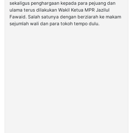
sekaligus penghargaan kepada para pejuang dan
ulama terus dilakukan Wakil Ketua MPR Jazilul
©
Fawaid. Salah satunya dengan berziarah ke makam
Kabarbaru.co
-
sejumlah wali dan para tokoh tempo dulu.
2026
PT.
Kabarbaru
Media
Holding