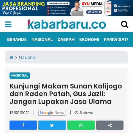
BERANDA
NASIONAL
DAERAH
EKONOMI
PARIWISATA
Informasi
KabarbaruTV
Kirim
Tentang
Nasional
Iklan
Berita
Kami
NASIONAL
Berita
Kunjungi Makam Sunan Kalijogo
Nasional
International
Olahraga
Entertainment
Daerah
Pariwisata
Kuliner
Kolom
dan Raden Patah, Gus Jazil:
Jangan Lupakan Jasa Ulama
Network
15/09/2021
|
|
8
views
PT
TREETAN