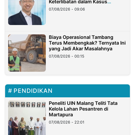
Keterlibatan dalam Kasus
Hilangnya Dana Nasabah Rp2,58
07/08/2026 - 09:06
Miliar
Biaya Operasional Tambang
Terus Membengkak? Ternyata Ini
yang Jadi Akar Masalahnya
07/08/2026 - 00:15
PENDIDIKAN
Peneliti UIN Malang Teliti Tata
Kelola Lahan Pesantren di
Martapura
07/08/2026 - 22:01