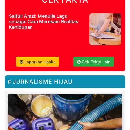
Saifull Amzi: Menulis Lagu
sebagai Cara Merekam Realitas
Kehidupan
Laporkan Hoaks
Cek Fakta Lain
JURNALISME HIJAU