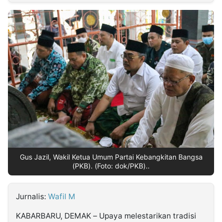
MULTIMEDIA
INDONESIA
Partner
Insight
Suara
Lens
Daily
Jalan
Idealita
Kita
Dinamikapost.com
Radar
Seedbacklink
NTB
Time
IDN
Jogja
Rakyat
News
Notice
Baru
Follow
Kabarbaru
Gus Jazil, Wakil Ketua Umum Partai Kebangkitan Bangsa
(PKB). (Foto: dok/PKB)..
Jurnalis:
Wafil M
KABARBARU, DEMAK – Upaya melestarikan tradisi