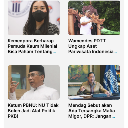
Juli Antoni
Kemenpora Berharap
Wamendes PDTT
Pemuda Kaum Milenial
Ungkap Aset
Bisa Paham Tentang
Pariwisata Indonesia
Bahaya Narkoba
Selain Keindahan Alam
Yakni Budaya
Ketum PBNU: NU Tidak
Mendag Sebut akan
Boleh Jadi Alat Politik
Ada Tersangka Mafia
PKB!
Migor, DPR: Jangan
hanya wacana tetapi
Buktikan!