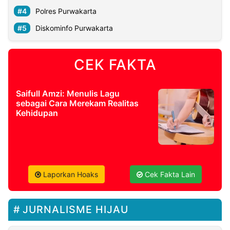
Polres Purwakarta
Diskominfo Purwakarta
CEK FAKTA
Saifull Amzi: Menulis Lagu
sebagai Cara Merekam Realitas
Kehidupan
Laporkan Hoaks
Cek Fakta Lain
JURNALISME HIJAU