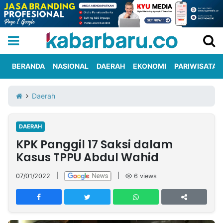
BERANDA
NASIONAL
DAERAH
EKONOMI
PARIWISATA
Informasi
KabarbaruTV
Kirim
Tentang
Daerah
Iklan
Berita
Kami
DAERAH
Berita
KPK Panggil 17 Saksi dalam
Nasional
International
Olahraga
Entertainment
Daerah
Pariwisata
Kuliner
Kolom
Kasus TPPU Abdul Wahid
07/01/2022
|
|
6
views
Network
PT
TREETAN