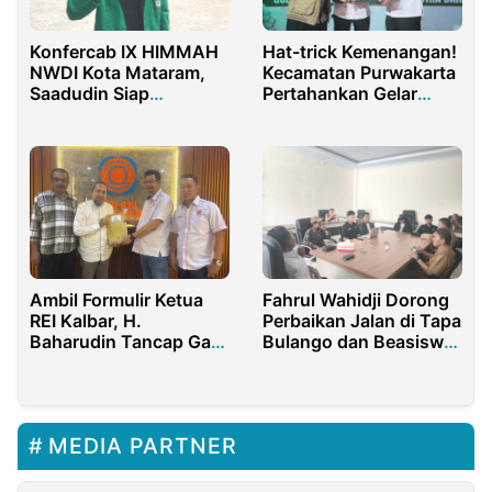
Konfercab IX HIMMAH
Hat-trick Kemenangan!
NWDI Kota Mataram,
Kecamatan Purwakarta
Saadudin Siap
Pertahankan Gelar
Lanjutkan Estafet
Juara Umum MTQ ke-
Kepemimpinan
39
Ambil Formulir Ketua
Fahrul Wahidji Dorong
REI Kalbar, H.
Perbaikan Jalan di Tapa
Baharudin Tancap Gas
Bulango dan Beasiswa
Menuju 2025–2028
untuk Anak-anak Bone
Bolango
MEDIA PARTNER