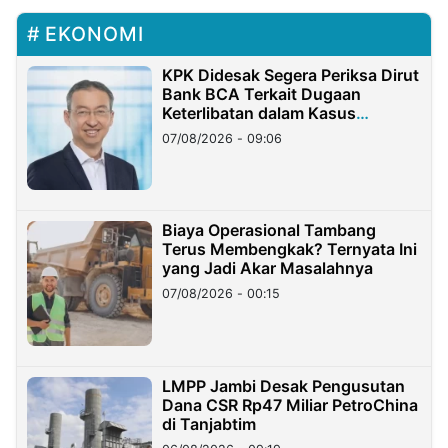
EKONOMI
KPK Didesak Segera Periksa Dirut
Bank BCA Terkait Dugaan
Keterlibatan dalam Kasus
Hilangnya Dana Nasabah Rp2,58
07/08/2026 - 09:06
Miliar
Biaya Operasional Tambang
Terus Membengkak? Ternyata Ini
yang Jadi Akar Masalahnya
07/08/2026 - 00:15
LMPP Jambi Desak Pengusutan
Dana CSR Rp47 Miliar PetroChina
di Tanjabtim