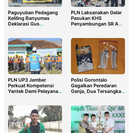
Paguyuban Pedagang
PLN Laksanakan Gelar
Keliling Banyumas
Pasukan KHS
Deklarasi Gus
Penyambungan SR APP
Muhaimin Presiden
1, Tekankan Kualitas
2024
dan Keamanan Kerja
PLN UP3 Jember
Polisi Gorontalo
Perkuat Kompetensi
Gagalkan Peredaran
Yantek Demi Pelayanan
Ganja, Dua Tersangka
Prima Berbasis Nilai
Ditangkap
Pancasila