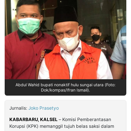
MULTIMEDIA
INDONESIA
Partner
Insight
Suara
Lens
Daily
Jalan
Idealita
Kita
Dinamikapost.com
Radar
Seedbacklink
NTB
Time
IDN
Jogja
Rakyat
News
Notice
Baru
Follow
Kabarbaru
Abdul Wahid bupati nonaktif hulu sungai utara (Foto:
Dok/kompas/Ifran Ismail).
Jurnalis:
Joko Prasetyo
KABARBARU, KALSEL
– Komisi Pemberantasan
Korupsi (KPK) memanggil tujuh belas saksi dalam