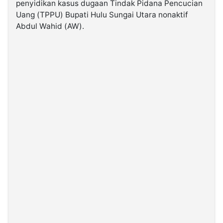
penyidikan kasus dugaan Tindak Pidana Pencucian
Uang (TPPU) Bupati Hulu Sungai Utara nonaktif
©
Abdul Wahid (AW).
Kabarbaru.co
-
2026
PT.
Kabarbaru
Media
Holding