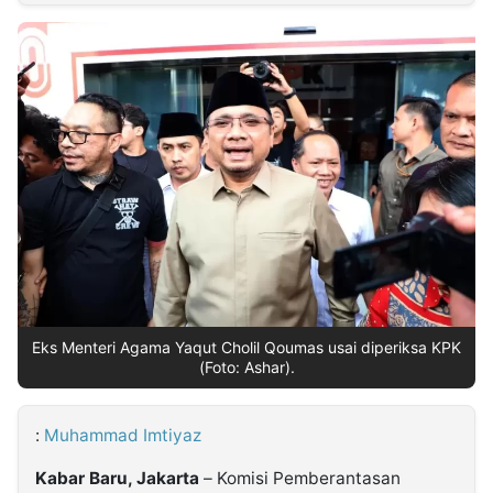
MULTIMEDIA
INDONESIA
Partner
Insight
Suara
Lens
Daily
Jalan
Idealita
Kita
Dinamikapost.com
Radar
Seedbacklink
NTB
Time
IDN
Jogja
Rakyat
News
Notice
Baru
Follow
Kabarbaru
Eks Menteri Agama Yaqut Cholil Qoumas usai diperiksa KPK
(Foto: Ashar).
:
Muhammad Imtiyaz
Kabar Baru, Jakarta
– Komisi Pemberantasan