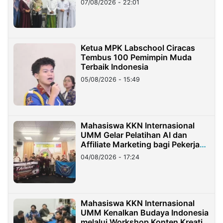
07/08/2026 - 22:01
Ketua MPK Labschool Ciracas
Tembus 100 Pemimpin Muda
Terbaik Indonesia
05/08/2026 - 15:49
Mahasiswa KKN Internasional
UMM Gelar Pelatihan AI dan
Affiliate Marketing bagi Pekerja
Migran Indonesia di Taiwan
04/08/2026 - 17:24
Mahasiswa KKN Internasional
UMM Kenalkan Budaya Indonesia
melalui Workshop Konten Kreatif