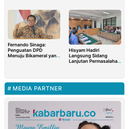
Sendirian!
Buka Wawasan
Fernando Sinaga:
Penguatan DPD
Hisyam Hadiri
Menuju Bikameral yang
Langsung Sidang
Setara Butuh
Lanjutan Permasalahan
Dukungan Perguruan
Hukum Yayasan di
Tinggi
PTUN Jakarta
MEDIA PARTNER