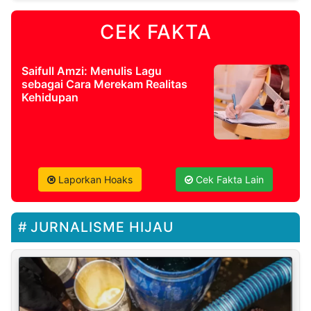
CEK FAKTA
Saifull Amzi: Menulis Lagu
sebagai Cara Merekam Realitas
Kehidupan
Laporkan Hoaks
Cek Fakta Lain
JURNALISME HIJAU