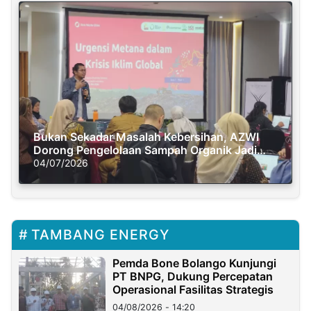
Bukan Sekadar Masalah Kebersihan, AZWI
Dorong Pengelolaan Sampah Organik Jadi
Solusi Krisis Iklim
04/07/2026
TAMBANG ENERGY
Pemda Bone Bolango Kunjungi
PT BNPG, Dukung Percepatan
Operasional Fasilitas Strategis
04/08/2026 - 14:20