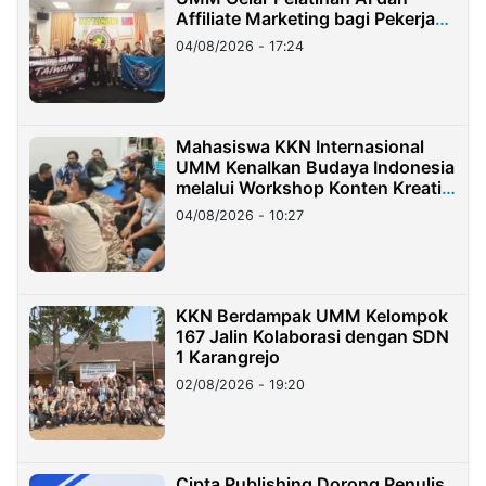
Affiliate Marketing bagi Pekerja
Migran Indonesia di Taiwan
04/08/2026 - 17:24
Mahasiswa KKN Internasional
UMM Kenalkan Budaya Indonesia
melalui Workshop Konten Kreatif
di Taiwan
04/08/2026 - 10:27
KKN Berdampak UMM Kelompok
167 Jalin Kolaborasi dengan SDN
1 Karangrejo
02/08/2026 - 19:20
Cipta Publishing Dorong Penulis