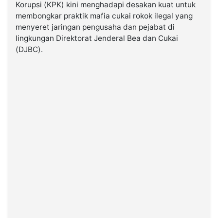
Korupsi (KPK) kini menghadapi desakan kuat untuk
membongkar praktik mafia cukai rokok ilegal yang
©
menyeret jaringan pengusaha dan pejabat di
Kabarbaru.co
-
lingkungan Direktorat Jenderal Bea dan Cukai
2026
(DJBC).
PT.
Kabarbaru
Media
Holding