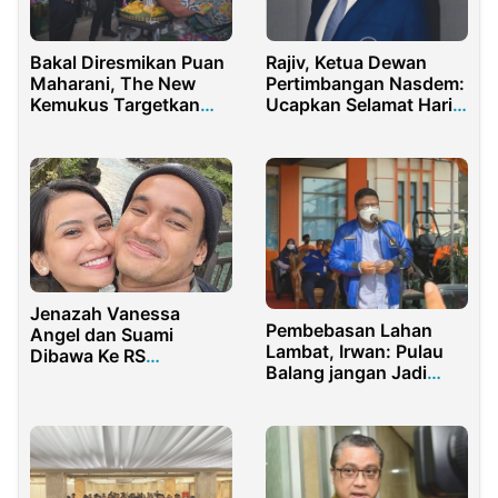
Rajiv, Ketua Dewan
Bakal Diresmikan Puan
Pertimbangan Nasdem:
Maharani, The New
Ucapkan Selamat Hari
Kemukus Targetkan
Pers Nasional
Peningkatan
Wisatawan Saat
Lebaran
Jenazah Vanessa
Pembebasan Lahan
Angel dan Suami
Lambat, Irwan: Pulau
Dibawa Ke RS
Balang jangan Jadi
Surabaya.
Jembatan Abunawas