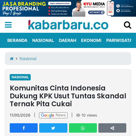
BERANDA
NASIONAL
DAERAH
EKONOMI
PARIWISATA
Informasi
KabarbaruTV
Kirim
Tentang
Nasional
Iklan
Berita
Kami
NASIONAL
Berita
Komunitas Cinta Indonesia
Nasional
International
Olahraga
Entertainment
Daerah
Pariwisata
Kuliner
Kolom
Dukung KPK Usut Tuntas Skandal
Ternak Pita Cukai
Network
11/05/2026
|
|
10
views
PT
TREETAN