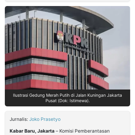
MULTIMEDIA
INDONESIA
Partner
Insight
Suara
Lens
Daily
Jalan
Idealita
Kita
Dinamikapost.com
Radar
Seedbacklink
NTB
Time
IDN
Jogja
Rakyat
News
Notice
Baru
Follow
Kabarbaru
Ilustrasi Gedung Merah Putih di Jalan Kuningan Jakarta
Pusat (Dok: Istimewa).
Jurnalis:
Joko Prasetyo
Kabar Baru, Jakarta
– Komisi Pemberantasan