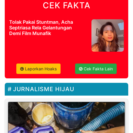
CEK FAKTA
Tolak Pakai Stuntman, Acha
Septriasa Rela Gelantungan
Demi Film Munafik
Laporkan Hoaks
Cek Fakta Lain
JURNALISME HIJAU