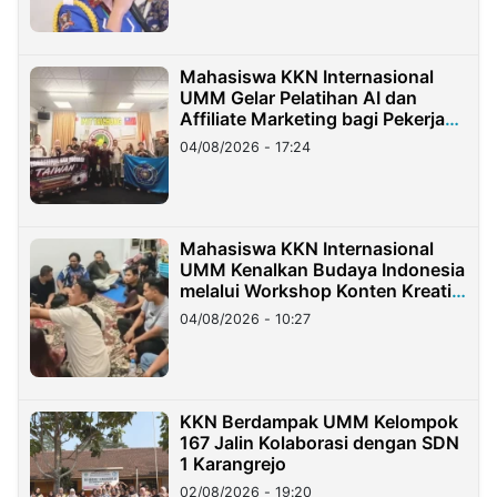
Mahasiswa KKN Internasional
UMM Gelar Pelatihan AI dan
Affiliate Marketing bagi Pekerja
Migran Indonesia di Taiwan
04/08/2026 - 17:24
Mahasiswa KKN Internasional
UMM Kenalkan Budaya Indonesia
melalui Workshop Konten Kreatif
di Taiwan
04/08/2026 - 10:27
KKN Berdampak UMM Kelompok
167 Jalin Kolaborasi dengan SDN
1 Karangrejo
02/08/2026 - 19:20