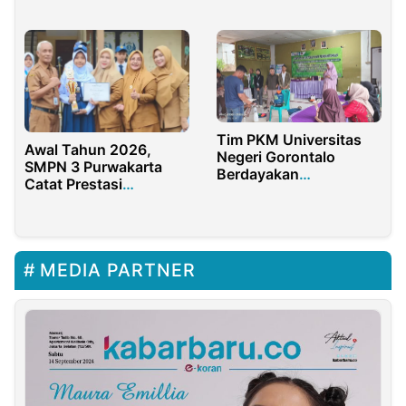
Menggambar dan
Nusantara Dalam
Mewarnai
Organisasi
Tim PKM Universitas
Awal Tahun 2026,
Negeri Gorontalo
SMPN 3 Purwakarta
Berdayakan
Catat Prestasi
Masyarakat Desa
Gemilang
Ulapato B Melalui
Inovasi Biohack Eco-
Enzyme
MEDIA PARTNER