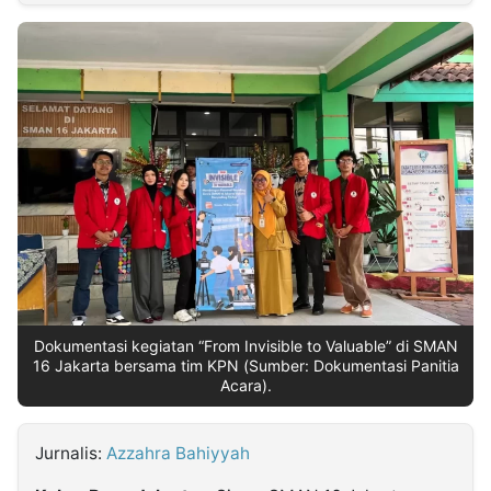
MULTIMEDIA
INDONESIA
Partner
Insight
Suara
Lens
Daily
Jalan
Idealita
Kita
Dinamikapost.com
Radar
Seedbacklink
NTB
Time
IDN
Jogja
Rakyat
News
Notice
Baru
Follow
Kabarbaru
Dokumentasi kegiatan “From Invisible to Valuable” di SMAN
16 Jakarta bersama tim KPN (Sumber: Dokumentasi Panitia
Acara).
Jurnalis:
Azzahra Bahiyyah