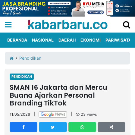
BERANDA
NASIONAL
DAERAH
EKONOMI
PARIWISATA
Informasi
KabarbaruTV
Kirim
Tentang
Pendidikan
Iklan
Berita
Kami
PENDIDIKAN
Berita
SMAN 16 Jakarta dan Mercu
Nasional
International
Olahraga
Entertainment
Daerah
Pariwisata
Kuliner
Kolom
Buana Ajarkan Personal
Branding TikTok
Network
11/05/2026
|
|
23
views
PT
TREETAN