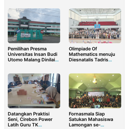
Pemilihan Presma
Olimpiade Of
Universitas Insan Budi
Mathematics menuju
Utomo Malang Dinilai
Diesnatalis Tadris
Cacat
Matematika UIN
Mataram ke-27
Datangkan Praktisi
Fornasmala Siap
Seni, Cirebon Power
Satukan Mahasiswa
Latih Guru TK
Lamongan se-