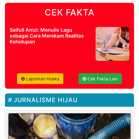
CEK FAKTA
Saifull Amzi: Menulis Lagu
sebagai Cara Merekam Realitas
Kehidupan
Laporkan Hoaks
Cek Fakta Lain
JURNALISME HIJAU