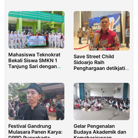
Seni 2025
Malaysia
Mahasiswa Teknokrat
Save Street Child
Bekali Siswa SMKN 1
Sidoarjo Raih
Tanjung Sari dengan
Penghargaan detikjatim
Telephoning
Awards 2024
Festival Gandrung
Gelar Pengenalan
Mulasara Panen Karya:
Budaya Akademik dan
DPRD Purwakarta
Kemahasiswaan,