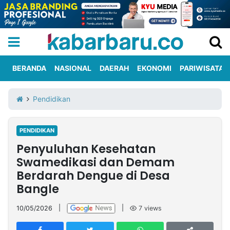
BERANDA
NASIONAL
DAERAH
EKONOMI
PARIWISATA
Informasi
KabarbaruTV
Kirim
Tentang
Pendidikan
Iklan
Berita
Kami
PENDIDIKAN
Berita
Penyuluhan Kesehatan
Nasional
International
Olahraga
Entertainment
Daerah
Pariwisata
Kuliner
Kolom
Swamedikasi dan Demam
Berdarah Dengue di Desa
Bangle
Network
10/05/2026
|
|
7
views
PT
TREETAN