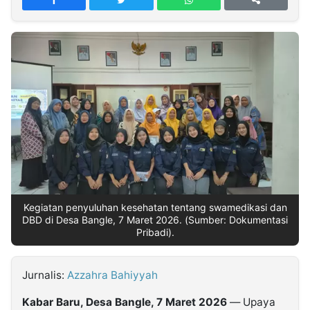
MULTIMEDIA
INDONESIA
Partner
Insight
Suara
Lens
Daily
Jalan
Idealita
Kita
Dinamikapost.com
Radar
Seedbacklink
NTB
Time
IDN
Jogja
Rakyat
News
Notice
Baru
Follow
Kabarbaru
Kegiatan penyuluhan kesehatan tentang swamedikasi dan
DBD di Desa Bangle, 7 Maret 2026. (Sumber: Dokumentasi
Pribadi).
Jurnalis:
Azzahra Bahiyyah
Kabar Baru, Desa Bangle, 7 Maret 2026
— Upaya