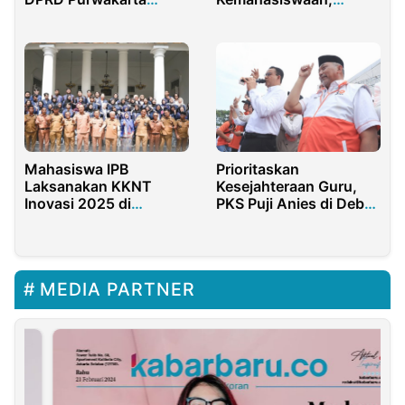
Dorong Produk Sekolah
Kampus STAIM
Jadi Ikon Daerah
Targetkan Lulusan
Berakhlakul Karimah
Mahasiswa IPB
Prioritaskan
Laksanakan KKNT
Kesejahteraan Guru,
Inovasi 2025 di
PKS Puji Anies di Debat
Purwakarta, Pemkab
Terakhir Capres 2024
Beri Dukungan Penuh
MEDIA PARTNER