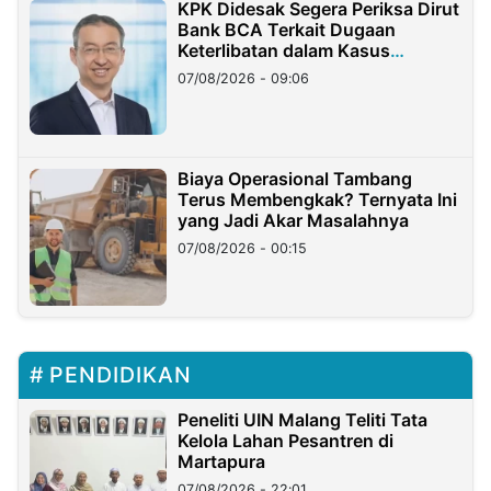
KPK Didesak Segera Periksa Dirut
Bank BCA Terkait Dugaan
Keterlibatan dalam Kasus
Hilangnya Dana Nasabah Rp2,58
07/08/2026 - 09:06
Miliar
Biaya Operasional Tambang
Terus Membengkak? Ternyata Ini
yang Jadi Akar Masalahnya
07/08/2026 - 00:15
PENDIDIKAN
Peneliti UIN Malang Teliti Tata
Kelola Lahan Pesantren di
Martapura
07/08/2026 - 22:01