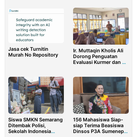
Kadisdik Purwakarta
Jasa cek Turnitin
Ir. Muttaqin Kholis Ali
Murah No Repository
Dorong Penguatan
Evaluasi Kurmer dan E-
Rapor di SMAN 1
Sayurmatinggi
Siswa SMKN Semarang
156 Mahasiswa Siap-
Ditembak Polisi,
siap Terima Beasiswa
Sekolah Indonesia
Dinsos P3A Sumenep