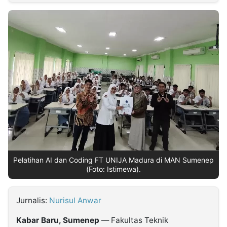
MULTIMEDIA
INDONESIA
Partner
Insight
Suara
Lens
Daily
Jalan
Idealita
Kita
Dinamikapost.com
Radar
Seedbacklink
NTB
Time
IDN
Jogja
Rakyat
News
Notice
Baru
Follow
Kabarbaru
Pelatihan AI dan Coding FT UNIJA Madura di MAN Sumenep
(Foto: Istimewa).
Jurnalis:
Nurisul Anwar
Kabar Baru, Sumenep
— Fakultas Teknik