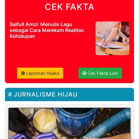
CEK FAKTA
Saifull Amzi: Menulis Lagu
sebagai Cara Merekam Realitas
Kehidupan
Laporkan Hoaks
Cek Fakta Lain
JURNALISME HIJAU