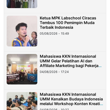
Ketua MPK Labschool Ciracas
Tembus 100 Pemimpin Muda
Terbaik Indonesia
05/08/2026 - 15:49
Mahasiswa KKN Internasional
UMM Gelar Pelatihan AI dan
Affiliate Marketing bagi Pekerja
Migran Indonesia di Taiwan
04/08/2026 - 17:24
Mahasiswa KKN Internasional
UMM Kenalkan Budaya Indonesia
melalui Workshop Konten Kreatif
di Taiwan
04/08/2026 - 10:27