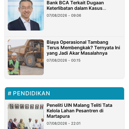
Bank BCA Terkait Dugaan
Keterlibatan dalam Kasus
Hilangnya Dana Nasabah Rp2,58
07/08/2026 - 09:06
Miliar
Biaya Operasional Tambang
Terus Membengkak? Ternyata Ini
yang Jadi Akar Masalahnya
07/08/2026 - 00:15
PENDIDIKAN
Peneliti UIN Malang Teliti Tata
Kelola Lahan Pesantren di
Martapura
07/08/2026 - 22:01