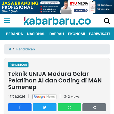
BERANDA
NASIONAL
DAERAH
EKONOMI
PARIWISATA
Informasi
KabarbaruTV
Kirim
Tentang
Pendidikan
Iklan
Berita
Kami
PENDIDIKAN
Berita
Teknik UNIJA Madura Gelar
Nasional
International
Olahraga
Entertainment
Daerah
Pariwisata
Kuliner
Kolom
Pelatihan AI dan Coding di MAN
Sumenep
Network
17/01/2026
|
|
2
views
PT
TREETAN