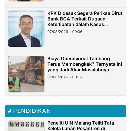
KPK Didesak Segera Periksa Dirut
Bank BCA Terkait Dugaan
Keterlibatan dalam Kasus
Hilangnya Dana Nasabah Rp2,58
07/08/2026 - 09:06
Miliar
Biaya Operasional Tambang
Terus Membengkak? Ternyata Ini
yang Jadi Akar Masalahnya
07/08/2026 - 00:15
PENDIDIKAN
Peneliti UIN Malang Teliti Tata
Kelola Lahan Pesantren di