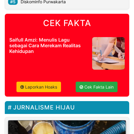
Diskominfo Purwakarta
CEK FAKTA
Saifull Amzi: Menulis Lagu
sebagai Cara Merekam Realitas
Kehidupan
Laporkan Hoaks
Cek Fakta Lain
JURNALISME HIJAU