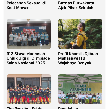
Pelecehan Seksual di
Baznas Purwakarta
Kost Mawar
Ajak Pihak Sekolah
Pamekasan Lebih dari
Mamahami Manfaat
Satu!
Gasibu
Profil Khamila Djibran
913 Siswa Madrasah
Mahasiswi ITB,
Unjuk Gigi di Olimpiade
Wajahnya Banyak
Sains Nasional 2025
Muncul di Kartu
Peserta UTBK SNBT
2025
Tim Paskibra Satria
Peradaban