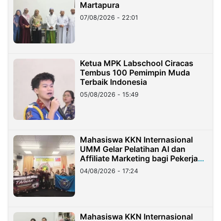
Martapura
07/08/2026 - 22:01
Ketua MPK Labschool Ciracas
Tembus 100 Pemimpin Muda
Terbaik Indonesia
05/08/2026 - 15:49
Mahasiswa KKN Internasional
UMM Gelar Pelatihan AI dan
Affiliate Marketing bagi Pekerja
Migran Indonesia di Taiwan
04/08/2026 - 17:24
Mahasiswa KKN Internasional