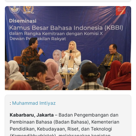
MULTIMEDIA
INDONESIA
Partner
Insight
Suara
Lens
Daily
Jalan
Idealita
Kita
Dinamikapost.com
Radar
Seedbacklink
NTB
Time
IDN
Jogja
Rakyat
News
Notice
Baru
Follow
Kabarbaru
:
Muhammad Imtiyaz
Kabarbaru, Jakarta
– Badan Pengembangan dan
Pembinaan Bahasa (Badan Bahasa), Kementerian
Pendidikan, Kebudayaan, Riset, dan Teknologi
(Kemendikbudristek), melaksanakan kegiatan