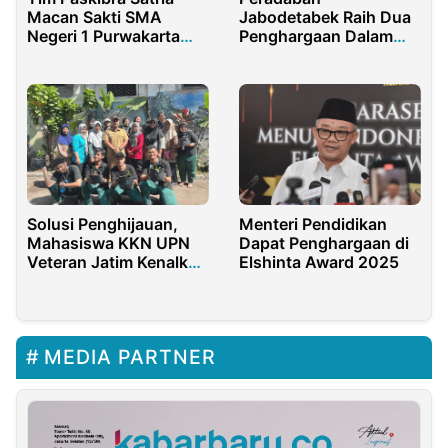
Macan Sakti SMA
Jabodetabek Raih Dua
Negeri 1 Purwakarta
Penghargaan Dalam
Optimis Raih Juara di
Ajang Peradaban
LKBB Samudja 2024
Award 2022
Solusi Penghijauan,
Menteri Pendidikan
Mahasiswa KKN UPN
Dapat Penghargaan di
Veteran Jatim Kenalkan
Elshinta Award 2025
Hidroponik di
Wonokusumo
MEDIA PARTNER