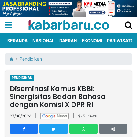
BERANDA
NASIONAL
DAERAH
EKONOMI
PARIWISATA
Informasi
KabarbaruTV
Kirim
Tentang
Pendidikan
Iklan
Berita
Kami
PENDIDIKAN
Berita
Diseminasi Kamus KBBI:
Nasional
International
Olahraga
Entertainment
Daerah
Pariwisata
Kuliner
Kolom
Sinergisitas Badan Bahasa
dengan Komisi X DPR RI
Network
27/08/2024
|
|
5
views
PT
TREETAN