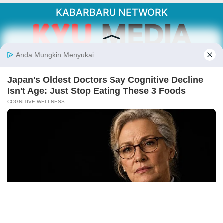
KABARBARU NETWORK
About Our Kabarbaru.co
Kabarbaru.co menyajikan berita aktual dan
inspiratif dari sudut pandang berbaik sangka
serta terverifikasi dari sumber yang tepat.
Follow Kabarbaru
Kabarbaru.co
Copyright © 2026. All rights reserved