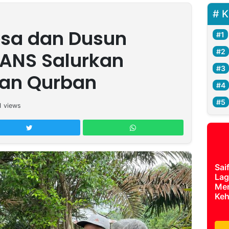
K
sa dan Dusun
 ANS Salurkan
an Qurban
1
views
Sai
Lag
Mer
Keh