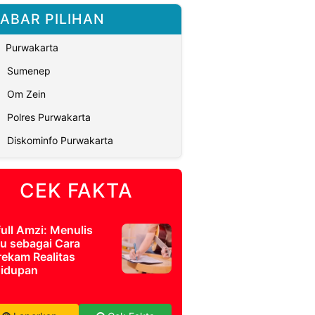
ABAR PILIHAN
Purwakarta
Sumenep
Om Zein
Polres Purwakarta
Diskominfo Purwakarta
CEK FAKTA
full Amzi: Menulis
u sebagai Cara
ekam Realitas
idupan