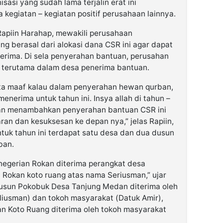
sasi yang sudah lama terjalin erat ini
kegiatan – kegiatan positif perusahaan lainnya.
piin Harahap, mewakili perusahaan
g berasal dari alokasi dana CSR ini agar dapat
erima. Di sela penyerahan bantuan, perusahan
 terutama dalam desa penerima bantuan.
ta maaf kalau dalam penyerahan hewan qurban,
nerima untuk tahun ini. Insya allah di tahun –
kan menambahkan penyerahan bantuan CSR ini
n dan kesuksesan ke depan nya,” jelas Rapiin,
ntuk tahun ini terdapat satu desa dan dua dusun
ban.
enegerian Rokan diterima perangkat desa
Rokan koto ruang atas nama Seriusman,” ujar
usun Pokobuk Desa Tanjung Medan diterima oleh
aliusman) dan tokoh masyarakat (Datuk Amir),
an Koto Ruang diterima oleh tokoh masyarakat