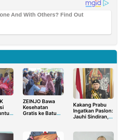
RK
ZEINJO Bawa
Kakang Prabu
si
Kesehatan
Ingatkan Paslon:
untuk
Gratis ke Batu
Jauhi Sindiran,
Tumpang
Utamakan Visi
ybrat
dan Misi!