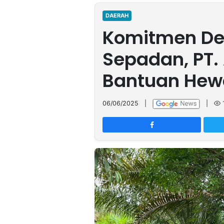
MULTIMEDIA
INDONESIA
DAERAH
Komitmen De
Partner
Sepadan, PT.
Insight
Suara
Lens
Daily
Jalan
Idealita
Kita
Radar
Seedbacklink
Bantuan Hew
NTB
Time
IDN
Jogja
Rakyat
News
Notice
Baru
06/06/2025
|
|
Follow
Kabarbaru