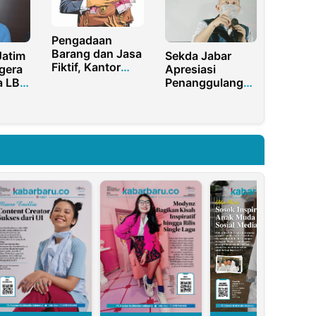
Pengadaan
Barang dan Jasa
Jatim
Sekda Jabar
Fiktif, Kantor
gera
Apresiasi
Setda
a LBH
Penanggulangan
Kabupaten
Pandemi di
Sorong
Lingkungan
Digeledah
Kampus