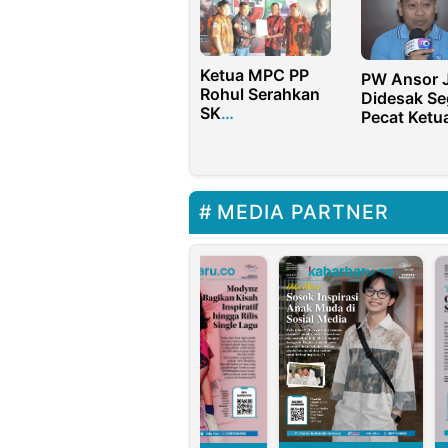
Ketua MPC PP
PW Ansor 
Rohul Serahkan
Didesak Se
SK
Pecat Ketu
PAC Tambusai
Ansor Kota
Utara
Malang
MEDIA PARTNER