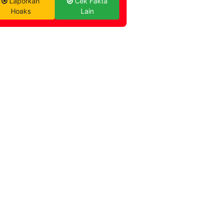
Laporkan
Cek Fakta
Hoaks
Lain