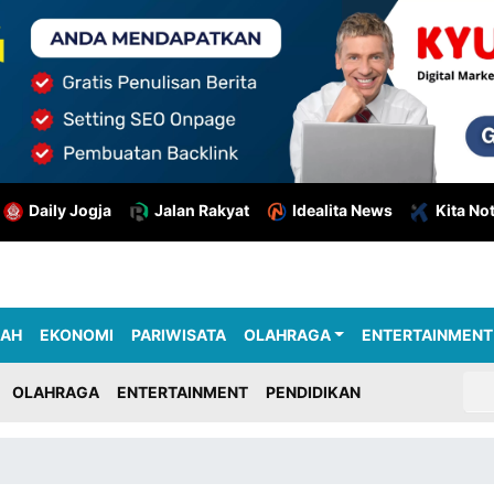
Daily Jogja
Jalan Rakyat
Idealita News
Kita No
RAH
EKONOMI
PARIWISATA
OLAHRAGA
ENTERTAINMENT
OLAHRAGA
ENTERTAINMENT
PENDIDIKAN