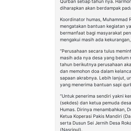
Qurban setiap tahun nya. Harmoni
diharapkan akan berdampak pada 
Koordinator humas, Muhammad Ra
mengatakan bantuan kegiatan yan
bermanfaat bagi masyarakat pen
mengakui masih ada kekurangan,
“Perusahaan secara tulus memin
masih ada nya desa yang belum me
tahun berikutnya perusahaan a
dan memohon doa dalam kelancara
sapaan akrabnya. Lebih lanjut, u
yang menerima bantuan sapi qur
“Untuk penerima sendiri yakni k
(sekdes) dan ketua pemuda desa 
Humas. Dirinya menambahkan, D
Ketua Koperasi Pakis Mandiri (D
serta Dusun Sei Jernih Desa Rok
(Nasripul).