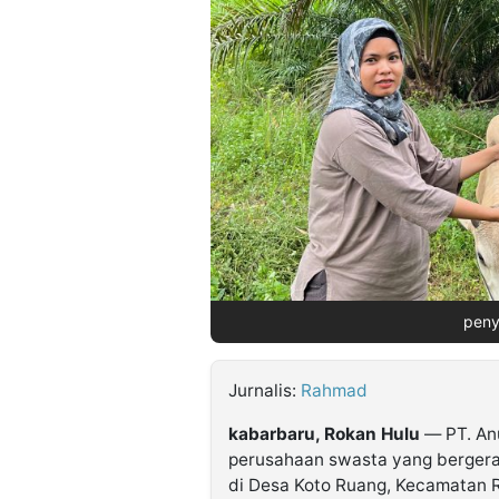
©
Kabarbaru.co
-
2026
PT.
Kabarbaru
Media
Holding
peny
Jurnalis:
Rahmad
kabarbaru, Rokan Hulu
— PT. An
perusahaan swasta yang bergera
di Desa Koto Ruang, Kecamatan R