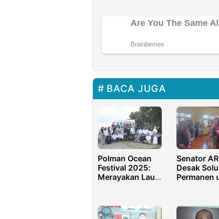
BACA JUGA
Polman Ocean
Senator A
Festival 2025:
Desak Solu
Merayakan Laut,
Permanen 
Merawat Alam
Pengungsi
Sulawesi Barat
Konflik Ma