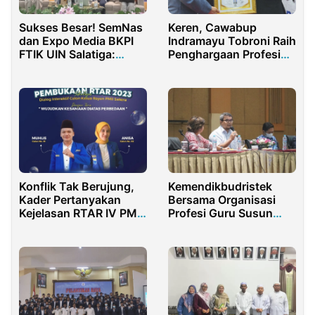
Sukses Besar! SemNas
Keren, Cawabup
dan Expo Media BKPI
Indramayu Tobroni Raih
FTIK UIN Salatiga:
Penghargaan Profesi
Inovasi Media BK dalam
Award 2024
Perpektif Multikultural
Konflik Tak Berujung,
Kemendikbudristek
Kader Pertanyakan
Bersama Organisasi
Kejelasan RTAR IV PMII
Profesi Guru Susun
Rayon Sakera IAIN
Kode Etik Guru
Madura
Indonesia