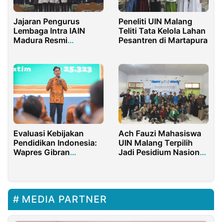
Jajaran Pengurus
Peneliti UIN Malang
Lembaga Intra IAIN
Teliti Tata Kelola Lahan
Madura Resmi
Pesantren di Martapura
Dikukuhkan
Evaluasi Kebijakan
Ach Fauzi Mahasiswa
Pendidikan Indonesia:
UIN Malang Terpilih
Wapres Gibran
Jadi Pesidium Nasional
Mendorong Terbitnya
Menuju Ashesi Yang
Undang-undang
Progresif
Perlindungan Guru
MEDIA PARTNER