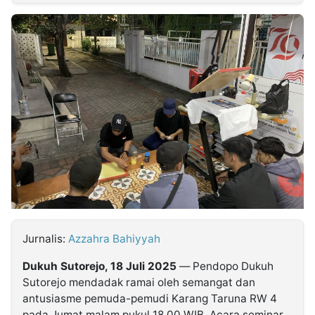
MULTIMEDIA
INDONESIA
Partner
Insight
Suara
Lens
Daily
Jalan
Idealita
Kita
Radar
Seedbacklink
NTB
Time
IDN
Jogja
Rakyat
News
Notice
Baru
Follow
Kabarbaru
Jurnalis:
Azzahra Bahiyyah
Dukuh Sutorejo, 18 Juli 2025
— Pendopo Dukuh
Sutorejo mendadak ramai oleh semangat dan
antusiasme pemuda-pemudi Karang Taruna RW 4
pada Jumat malam pukul 18.00 WIB. Acara seminar