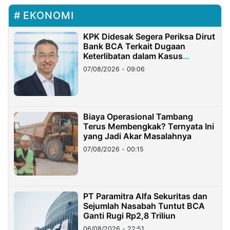
EKONOMI
KPK Didesak Segera Periksa Dirut
Bank BCA Terkait Dugaan
Keterlibatan dalam Kasus
Hilangnya Dana Nasabah Rp2,58
07/08/2026 - 09:06
Miliar
Biaya Operasional Tambang
Terus Membengkak? Ternyata Ini
yang Jadi Akar Masalahnya
07/08/2026 - 00:15
PT Paramitra Alfa Sekuritas dan
Sejumlah Nasabah Tuntut BCA
Ganti Rugi Rp2,8 Triliun
06/08/2026 - 22:51