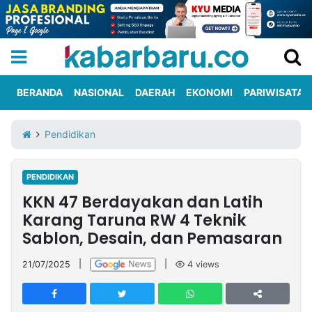
BERANDA
NASIONAL
DAERAH
EKONOMI
PARIWISATA
Informasi
KabarbaruTV
Kirim
Tentang
Pendidikan
Iklan
Berita
Kami
PENDIDIKAN
Berita
KKN 47 Berdayakan dan Latih
Nasional
International
Olahraga
Entertainment
Daerah
Pariwisata
Kuliner
Kolom
Karang Taruna RW 4 Teknik
Sablon, Desain, dan Pemasaran
Network
21/07/2025
|
|
4
views
PT
TREETAN