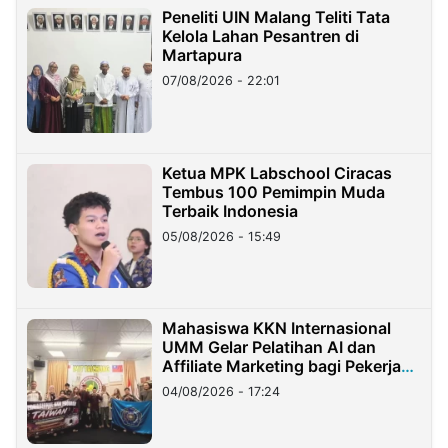
Peneliti UIN Malang Teliti Tata
Kelola Lahan Pesantren di
Martapura
07/08/2026 - 22:01
Ketua MPK Labschool Ciracas
Tembus 100 Pemimpin Muda
Terbaik Indonesia
05/08/2026 - 15:49
Mahasiswa KKN Internasional
UMM Gelar Pelatihan AI dan
Affiliate Marketing bagi Pekerja
Migran Indonesia di Taiwan
04/08/2026 - 17:24