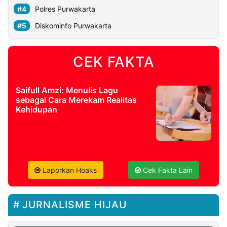
Polres Purwakarta
Diskominfo Purwakarta
CEK FAKTA
Saifull Amzi: Menulis Lagu
sebagai Cara Merekam Realitas
Kehidupan
Laporkan Hoaks
Cek Fakta Lain
JURNALISME HIJAU