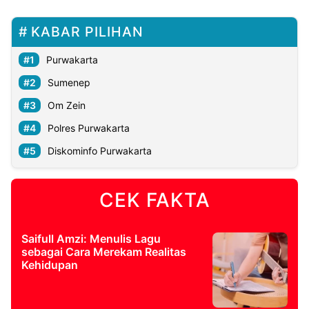
KABAR PILIHAN
Purwakarta
Sumenep
Om Zein
Polres Purwakarta
Diskominfo Purwakarta
CEK FAKTA
Saifull Amzi: Menulis Lagu
sebagai Cara Merekam Realitas
Kehidupan