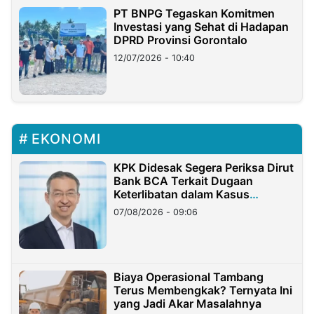
PT BNPG Tegaskan Komitmen
Investasi yang Sehat di Hadapan
DPRD Provinsi Gorontalo
12/07/2026 - 10:40
EKONOMI
KPK Didesak Segera Periksa Dirut
Bank BCA Terkait Dugaan
Keterlibatan dalam Kasus
Hilangnya Dana Nasabah Rp2,58
07/08/2026 - 09:06
Miliar
Biaya Operasional Tambang
Terus Membengkak? Ternyata Ini
yang Jadi Akar Masalahnya