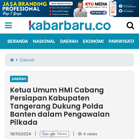
BERANDA
NASIONAL
DAERAH
EKONOMI
PARIWISATA
Informasi
KabarbaruTV
Kirim
Tentang
Daerah
Iklan
Berita
Kami
DAERAH
Berita
Ketua Umum HMI Cabang
Nasional
International
Olahraga
Entertainment
Daerah
Pariwisata
Kuliner
Kolom
Persiapan Kabupaten
Tangerang Dukung Polda
Banten dalam Pengawalan
Network
Pilkada
PT
TREETAN
16/10/2024
|
|
4
views