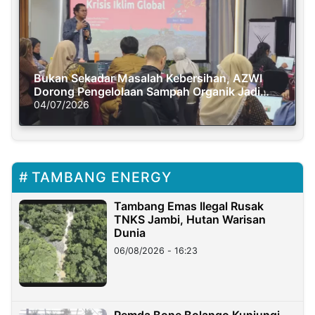
Bukan Sekadar Masalah Kebersihan, AZWI
Dorong Pengelolaan Sampah Organik Jadi
Solusi Krisis Iklim
04/07/2026
TAMBANG ENERGY
Tambang Emas Ilegal Rusak
TNKS Jambi, Hutan Warisan
Dunia
06/08/2026 - 16:23