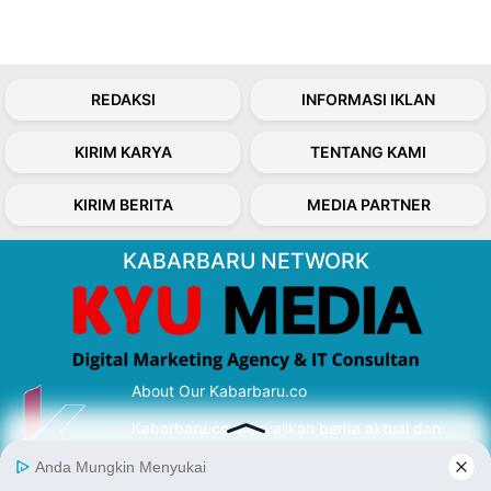
REDAKSI
INFORMASI IKLAN
KIRIM KARYA
TENTANG KAMI
KIRIM BERITA
MEDIA PARTNER
KABARBARU NETWORK
About Our Kabarbaru.co
Kabarbaru.co menyajikan berita aktual dan
inspiratif dari sudut pandang berbaik sangka
serta terverifikasi dari sumber yang tepat.