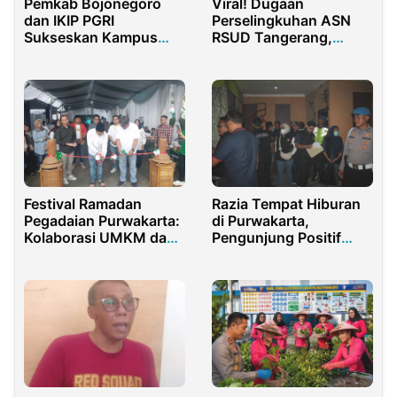
Pemkab Bojonegoro
Viral! Dugaan
dan IKIP PGRI
Perselingkuhan ASN
Sukseskan Kampus
RSUD Tangerang,
Mengajar
Aktivis Desak Pemkab
Tanggerang Lakukan
Pemeriksaan
Festival Ramadan
Razia Tempat Hiburan
Pegadaian Purwakarta:
di Purwakarta,
Kolaborasi UMKM dan
Pengunjung Positif
Pemerintah, Hadirkan
Narkoba dan Bawa
Promo Menarik!
Senpi