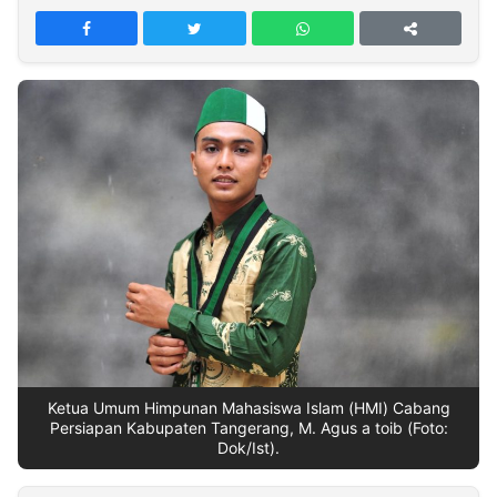
MULTIMEDIA
INDONESIA
Partner
Insight
Suara
Lens
Daily
Jalan
Idealita
Kita
Radar
Seedbacklink
NTB
Time
IDN
Jogja
Rakyat
News
Notice
Baru
Follow
Kabarbaru
Ketua Umum Himpunan Mahasiswa Islam (HMI) Cabang
Persiapan Kabupaten Tangerang, M. Agus a toib (Foto:
Dok/Ist).