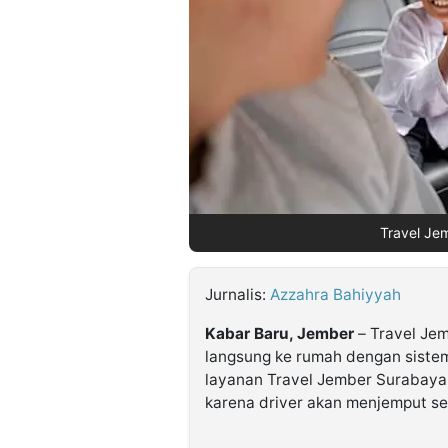
©
Kabarbaru.co
-
2026
PT.
Kabarbaru
Media
Holding
Travel Je
Jurnalis:
Azzahra Bahiyyah
Kabar Baru, Jember
– Travel Je
langsung ke rumah dengan sistem
layanan Travel Jember Surabaya,
karena driver akan menjemput s