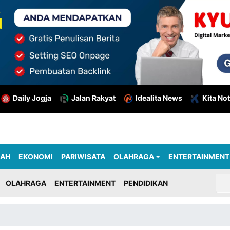
Daily Jogja
Jalan Rakyat
Idealita News
Kita Not
RAH
EKONOMI
PARIWISATA
OLAHRAGA
ENTERTAINMENT
OLAHRAGA
ENTERTAINMENT
PENDIDIKAN