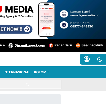
ice
Radar Baru
Seedbacklink
Dinamikapost.com
INTERNASIONAL
KOLOM