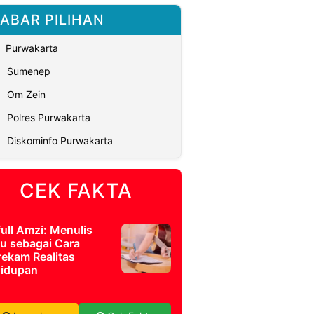
ABAR PILIHAN
Purwakarta
Sumenep
Om Zein
Polres Purwakarta
Diskominfo Purwakarta
CEK FAKTA
full Amzi: Menulis
u sebagai Cara
ekam Realitas
idupan