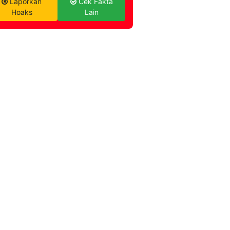
Laporkan
Cek Fakta
Hoaks
Lain