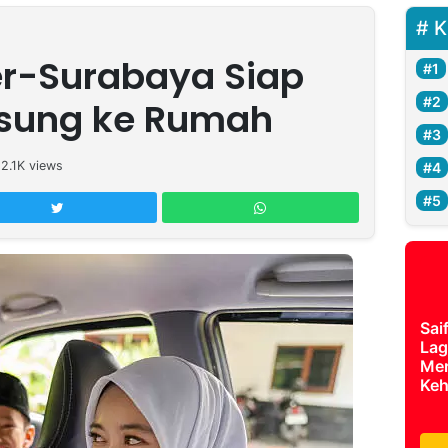
K
er-Surabaya Siap
sung ke Rumah
12.1K
views
Sai
Lag
Mer
Keh