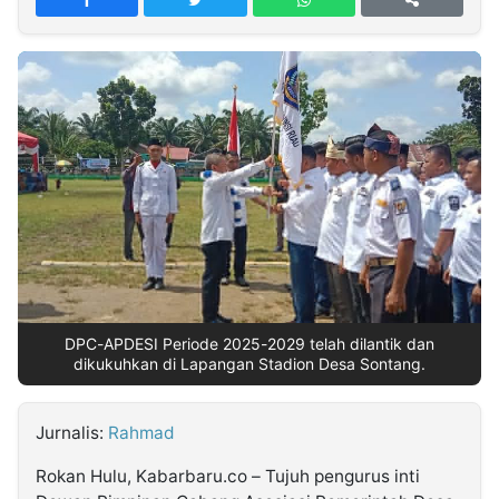
MULTIMEDIA
INDONESIA
Partner
Insight
Suara
Lens
Daily
Jalan
Idealita
Kita
Dinamikapost.com
Radar
Seedbacklink
NTB
Time
IDN
Jogja
Rakyat
News
Notice
Baru
Follow
Kabarbaru
DPC-APDESI Periode 2025-2029 telah dilantik dan
dikukuhkan di Lapangan Stadion Desa Sontang.
Jurnalis:
Rahmad
Rokan Hulu, Kabarbaru.co – Tujuh pengurus inti