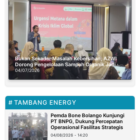
Bukan Sekadar Masalah Kebersihan, AZWI
Dorong Pengelolaan Sampah Organik Jadi
Solusi Krisis Iklim
04/07/2026
TAMBANG ENERGY
Pemda Bone Bolango Kunjungi
PT BNPG, Dukung Percepatan
Operasional Fasilitas Strategis
04/08/2026 - 14:20