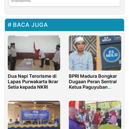
BACA JUGA
BPRI Madura Bongkar
Dua Napi Terorisme di
Dugaan Peran Sentral
Lapas Purwakarta Ikrar
Ketua Paguyuban
Setia kepada NKRI
Sumenep di Peredaran
Rokok Ilegal Merek Es
Mild