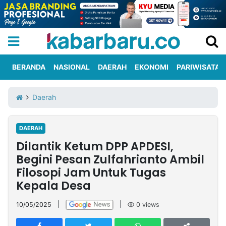
BERANDA
NASIONAL
DAERAH
EKONOMI
PARIWISATA
Informasi
KabarbaruTV
Kirim
Tentang
Daerah
Iklan
Berita
Kami
DAERAH
Berita
Dilantik Ketum DPP APDESI,
Nasional
International
Olahraga
Entertainment
Daerah
Pariwisata
Kuliner
Kolom
Begini Pesan Zulfahrianto Ambil
Filosopi Jam Untuk Tugas
Kepala Desa
Network
10/05/2025
|
|
0
views
PT
TREETAN