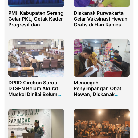
PMII Kabupaten Serang
Diskanak Purwakarta
Gelar PKL, Cetak Kader
Gelar Vaksinasi Hewan
Progresif dan
Gratis di Hari Rabies
Responsif
Sedunia
DPRD Cirebon Soroti
Mencegah
DTSEN Belum Akurat,
Penyimpangan Obat
Muskel Dinilai Belum
Hewan, Diskanak
Optimal
Purwakarta Gelar
Pembinaan Ketat untuk
Pelaku Usaha