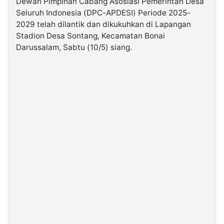
Dewan Pimpinan Cabang Asosiasi Pemerintah Desa
Seluruh Indonesia (DPC-APDESI) Periode 2025-
2029 telah dilantik dan dikukuhkan di Lapangan
©
Kabarbaru.co
Stadion Desa Sontang, Kecamatan Bonai
-
2026
Darussalam, Sabtu (10/5) siang.
PT.
Kabarbaru
Media
Holding