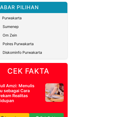
ABAR PILIHAN
Purwakarta
Sumenep
Om Zein
Polres Purwakarta
Diskominfo Purwakarta
CEK FAKTA
full Amzi: Menulis
u sebagai Cara
ekam Realitas
idupan