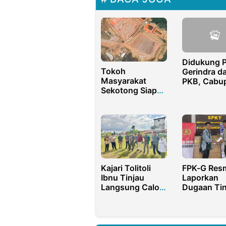
Didukung P
Tokoh
Gerindra d
Masyarakat
PKB, Cabu
Sekotong Siap
Anton MT
Jaga
Semakin K
Kondusifitas
Pasca
Penyerangan
Tambang Ilegal
Kajari Tolitoli
FPK-G Res
Ibnu Tinjau
Laporkan
Langsung Calon
Dugaan Ti
Lokasi SPPG
Pidana Kor
di Dikbud 
Bolango