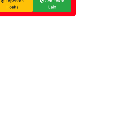
Laporkan
Cek Fakta
Hoaks
Lain