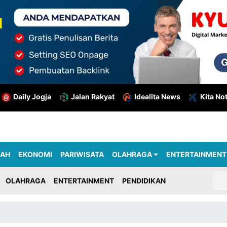
Daily Jogja
Jalan Rakyat
Idealita News
Kita No
RAH
EKONOMI
PARIWISATA
OLAHRAGA
ENTERTAINMENT
OLAHRAGA
ENTERTAINMENT
PENDIDIKAN