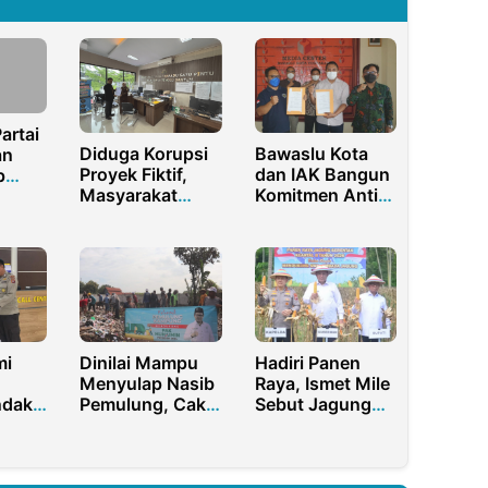
artai
Diduga Korupsi
Bawaslu Kota
an
Proyek Fiktif,
dan IAK Bangun
p
Masyarakat
Komitmen Anti
 MM,
Laporkan Camat
Korupsi
okoh
Cikupa ke
Kejaksaan
Tinggi Banten
mi
Dinilai Mampu
Hadiri Panen
Menyulap Nasib
Raya, Ismet Mile
ndak
Pemulung, Cak
Sebut Jagung
upsi
Imin Diharapkan
Penopang
Bone
Capres 2024
Ekonomi
Masyarakat