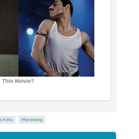
ul Adha
Karawang