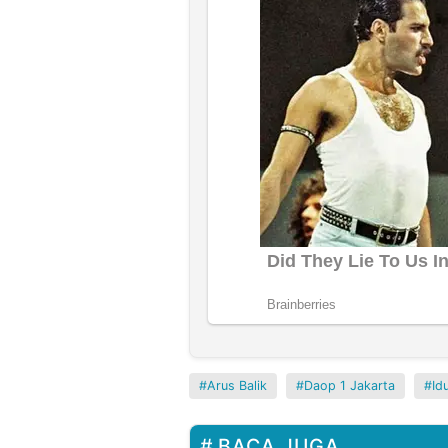
Arus Balik
Daop 1 Jakarta
Id
BACA JUGA