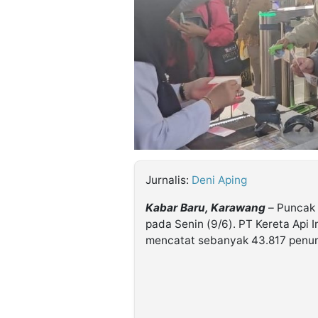
©
Kabarbaru.co
-
2026
PT.
Kabarbaru
Media
Holding
Jurnalis:
Deni Aping
Kabar Baru, Karawang
– Puncak 
pada Senin (9/6). PT Kereta Api 
mencatat sebanyak 43.817 penump