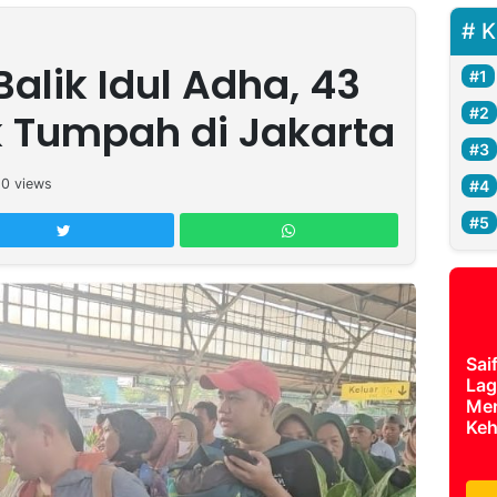
K
alik Idul Adha, 43
 Tumpah di Jakarta
10
views
Sai
Lag
Mer
Keh