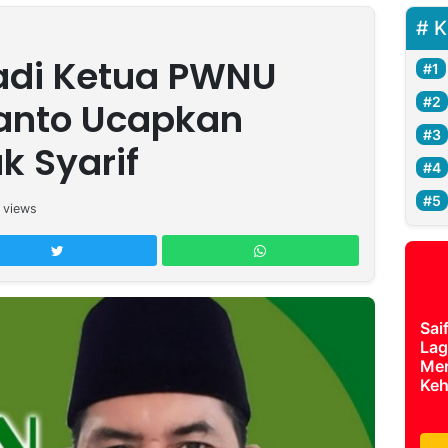
K
jadi Ketua PWNU
yanto Ucapkan
k Syarif
views
Sai
Lag
Mer
Keh