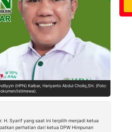
yyin (HPN) Kalbar, Hariyanto Abdul Choliq,SH. (Foto:
okumen/Istimewa).
. H. Syarif yang saat ini terpilih menjadi ketua
patkan perhatian dari ketua DPW Himpunan