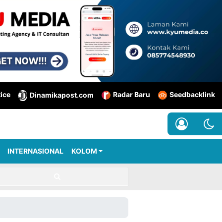
tice
Radar Baru
Seedbacklink
Dinamikapost.com
INTERNASIONAL
KOLOM