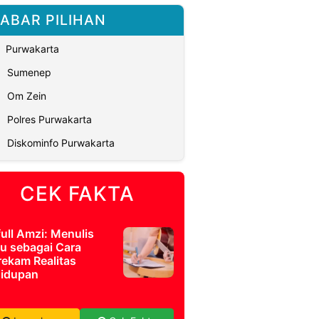
ABAR PILIHAN
Purwakarta
Sumenep
Om Zein
Polres Purwakarta
Diskominfo Purwakarta
CEK FAKTA
full Amzi: Menulis
u sebagai Cara
ekam Realitas
idupan