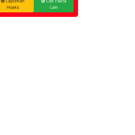
Laporkan
Cek Fakta
Hoaks
Lain