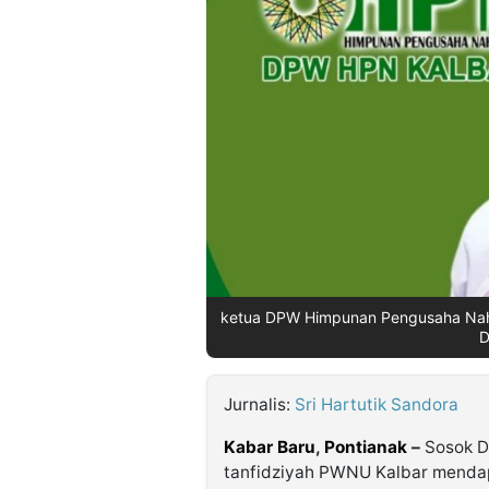
©
Kabarbaru.co
-
2026
PT.
Kabarbaru
Media
Holding
ketua DPW Himpunan Pengusaha Nahdli
D
Jurnalis:
Sri Hartutik Sandora
Kabar Baru
,
Pontianak
–
Sosok Dr
tanfidziyah PWNU Kalbar menda