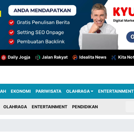
Daily Jogja
Jalan Rakyat
Idealita News
Kita No
RAH
EKONOMI
PARIWISATA
OLAHRAGA
ENTERTAINMENT
OLAHRAGA
ENTERTAINMENT
PENDIDIKAN