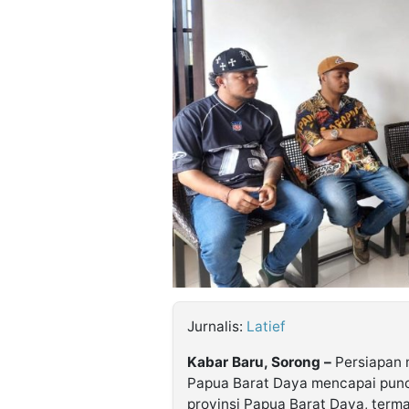
©
Kabarbaru.co
-
2026
PT.
Kabarbaru
Media
Holding
Jurnalis:
Latief
Kabar Baru, Sorong –
Persiapan 
Papua Barat Daya mencapai punc
provinsi Papua Barat Daya, terma