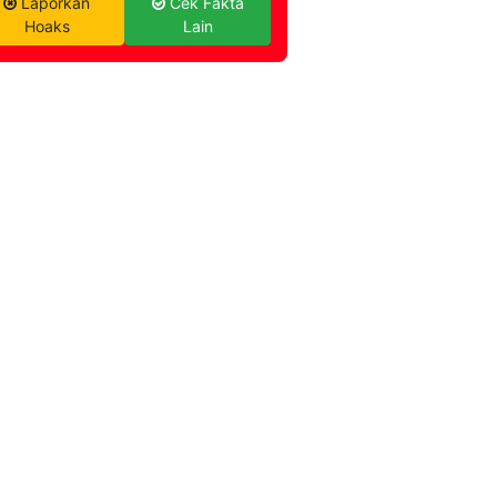
Laporkan
Cek Fakta
Hoaks
Lain