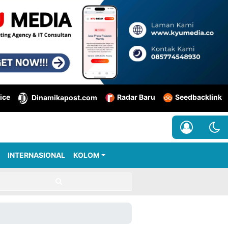
ice
Radar Baru
Seedbacklink
Dinamikapost.com
INTERNASIONAL
KOLOM