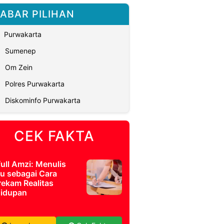
ABAR PILIHAN
Purwakarta
Sumenep
Om Zein
Polres Purwakarta
Diskominfo Purwakarta
CEK FAKTA
full Amzi: Menulis
u sebagai Cara
ekam Realitas
idupan