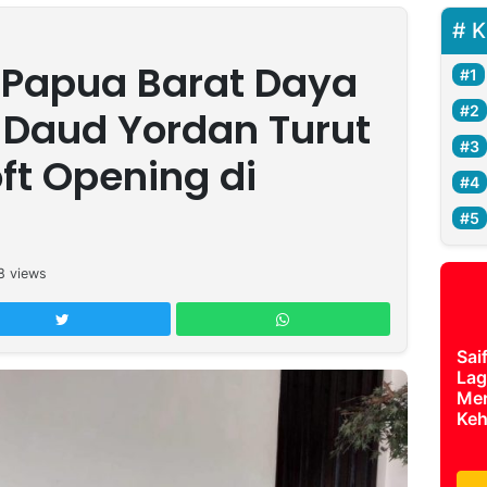
K
u Papua Barat Daya
, Daud Yordan Turut
ft Opening di
8
views
Sai
Lag
Mer
Keh