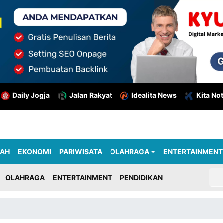
Daily Jogja
Jalan Rakyat
Idealita News
Kita Not
RAH
EKONOMI
PARIWISATA
OLAHRAGA
ENTERTAINMENT
OLAHRAGA
ENTERTAINMENT
PENDIDIKAN