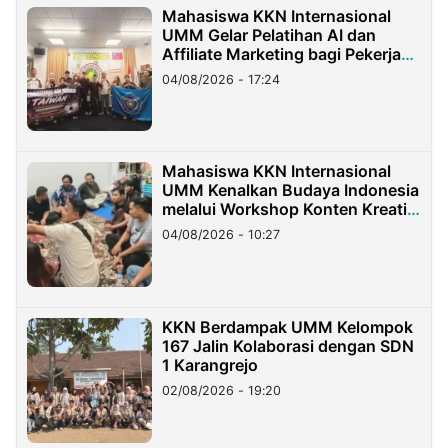
Mahasiswa KKN Internasional
UMM Gelar Pelatihan AI dan
Affiliate Marketing bagi Pekerja
Migran Indonesia di Taiwan
04/08/2026 - 17:24
Mahasiswa KKN Internasional
UMM Kenalkan Budaya Indonesia
melalui Workshop Konten Kreatif
di Taiwan
04/08/2026 - 10:27
KKN Berdampak UMM Kelompok
167 Jalin Kolaborasi dengan SDN
1 Karangrejo
02/08/2026 - 19:20