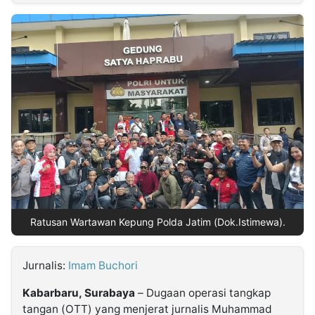
MULTIMEDIA
INDONESIA
Partner
Insight
Suara
Lens
Daily
Jalan
Idealita
Kita
Dinamikapost.com
Radar
Seedbacklink
NTB
Time
IDN
Jogja
Rakyat
News
Notice
Baru
Follow
Kabarbaru
Ratusan Wartawan Kepung Polda Jatim (Dok.Istimewa).
Jurnalis:
Imam Buchori
Kabarbaru, Surabaya
– Dugaan operasi tangkap
tangan (OTT) yang menjerat jurnalis Muhammad