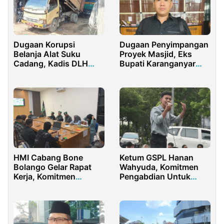
Dugaan Korupsi
Dugaan Penyimpangan
Belanja Alat Suku
Proyek Masjid, Eks
Cadang, Kadis DLH
Bupati Karanganyar
Tuai Sorotan
Dilaporkan ke KPK
HMI Cabang Bone
Ketum GSPL Hanan
Bolango Gelar Rapat
Wahyuda, Komitmen
Kerja, Komitmen
Pengabdian Untuk
Perjuangkan Isu
Lombok Barat yang
Strategis Daerah
Lebih Baik