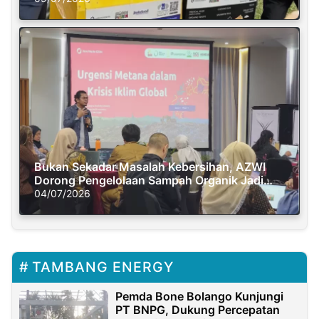
Bukan Sekadar Masalah Kebersihan, AZWI
Dorong Pengelolaan Sampah Organik Jadi
Solusi Krisis Iklim
04/07/2026
TAMBANG ENERGY
Pemda Bone Bolango Kunjungi
PT BNPG, Dukung Percepatan