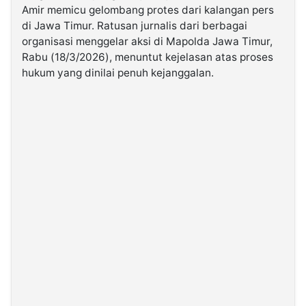
Amir memicu gelombang protes dari kalangan pers
di Jawa Timur. Ratusan jurnalis dari berbagai
©
organisasi menggelar aksi di Mapolda Jawa Timur,
Kabarbaru.co
-
Rabu (18/3/2026), menuntut kejelasan atas proses
2026
hukum yang dinilai penuh kejanggalan.
PT.
Kabarbaru
Media
Holding