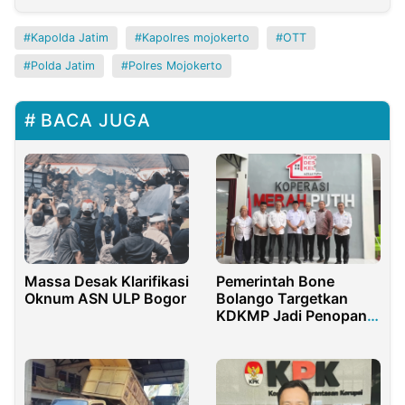
Kapolda Jatim
Kapolres mojokerto
OTT
Polda Jatim
Polres Mojokerto
BACA JUGA
Massa Desak Klarifikasi
Pemerintah Bone
Oknum ASN ULP Bogor
Bolango Targetkan
KDKMP Jadi Penopang
Ekonomi Desa 2026