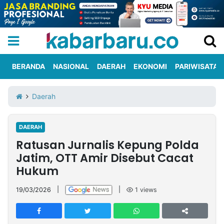
BERANDA
NASIONAL
DAERAH
EKONOMI
PARIWISATA
Informasi
KabarbaruTV
Kirim
Tentang
Daerah
Iklan
Berita
Kami
DAERAH
Berita
Ratusan Jurnalis Kepung Polda
Nasional
International
Olahraga
Entertainment
Daerah
Pariwisata
Kuliner
Kolom
Jatim, OTT Amir Disebut Cacat
Hukum
Network
19/03/2026
|
|
1
views
PT
TREETAN