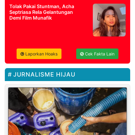
Tolak Pakai Stuntman, Acha
Septriasa Rela Gelantungan
Demi Film Munafik
Laporkan Hoaks
Cek Fakta Lain
JURNALISME HIJAU