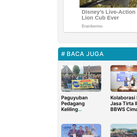
BACA JUGA
Paguyuban
Kolaborasi 
Pedagang
Jasa Tirta I
Keliling
BBWS Cim
Banyumas
Cisanggar
Deklarasi Gus
Bahas
Muhaimin
Pengelolaa
Presiden 2024
SDA