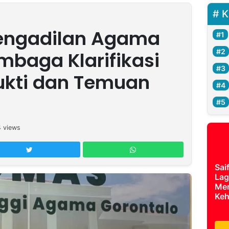
K
Pengadilan Agama
mbaga Klarifikasi
ukti dan Temuan
4
views
Sai
Lag
Mer
Keh