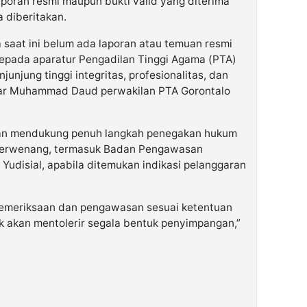
oran resmi maupun bukti valid yang diterima
 diberitakan.
saat ini belum ada laporan atau temuan resmi
kepada aparatur Pengadilan Tinggi Agama (PTA)
unjung tinggi integritas, profesionalitas, dan
 ujar Muhammad Daud perwakilan PTA Gorontalo
kan mendukung penuh langkah penegakan hukum
berwenang, termasuk Badan Pengawasan
disial, apabila ditemukan indikasi pelanggaran
pemeriksaan dan pengawasan sesuai ketentuan
ak akan mentolerir segala bentuk penyimpangan,”