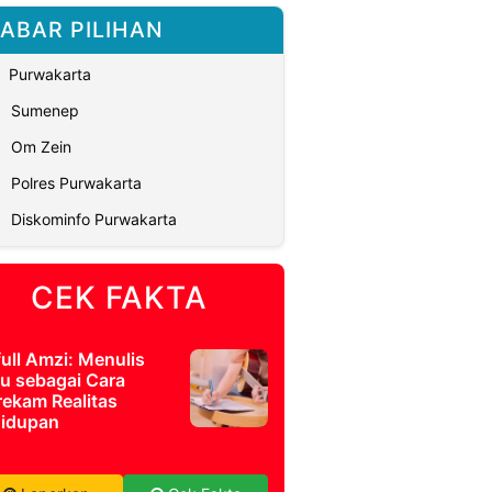
ABAR PILIHAN
Purwakarta
Sumenep
Om Zein
Polres Purwakarta
Diskominfo Purwakarta
CEK FAKTA
full Amzi: Menulis
u sebagai Cara
ekam Realitas
idupan