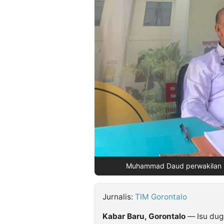
©
Kabarbaru.co
-
2026
PT.
Kabarbaru
Media
Holding
Muhammad Daud perwakilan PT
Jurnalis:
TIM Gorontalo
Kabar Baru, Gorontalo
— Isu duga