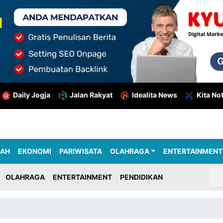
Daily Jogja
Jalan Rakyat
Idealita News
Kita No
RAH
EKONOMI
PARIWISATA
OLAHRAGA
ENTERTAINMENT
OLAHRAGA
ENTERTAINMENT
PENDIDIKAN