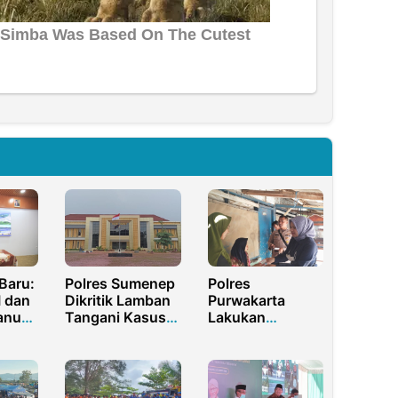
Baru:
Polres Sumenep
Polres
I dan
Dikritik Lamban
Purwakarta
anuk-
Tangani Kasus
Lakukan
ung
KDRT Warga
Sosialisasi
Semaan Dasuk
Secara Door To
n
Door Dikampung
Bebas Narkoba