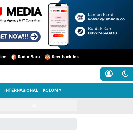
tice
Radar Baru
Seedbacklink
INTERNASIONAL
KOLOM