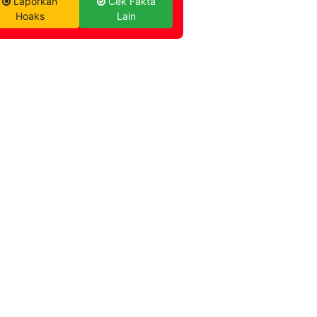
Laporkan
Cek Fakta
Hoaks
Lain