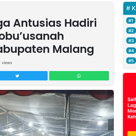
K
a Antusias Hadiri
obu’usanah
abupaten Malang
2
views
Sai
Lag
Mer
Keh