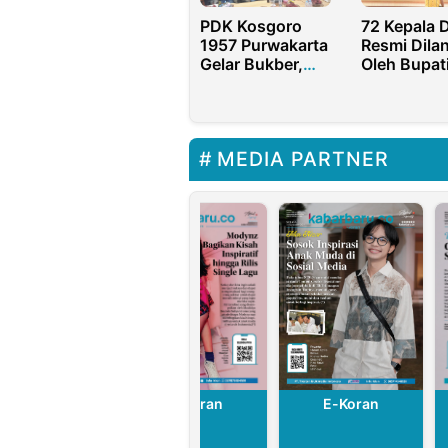
PDK Kosgoro
72 Kepala 
1957 Purwakarta
Resmi Dilan
Gelar Bukber,
Oleh Bupat
Perkuat Soliditas
Pamekasan
dan Sinergi
Madura Pr
dengan PK
Minta Seri
Kosgoro 1957
Pimpin Des
MEDIA PARTNER
E-Koran
E-Koran
E-Koran