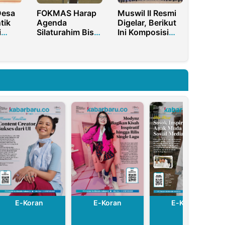
Desa
FOKMAS Harap
Muswil II Resmi
tik
Agenda
Digelar, Berikut
i
Silaturahim Bisa
Ini Komposisi
,
Bangun
Kepengurusan
ogres
Kabupaten
PKS Papua Barat
us
Sekadau Lebih
Daya
a
Baik
E-Koran
E-Koran
E-Koran