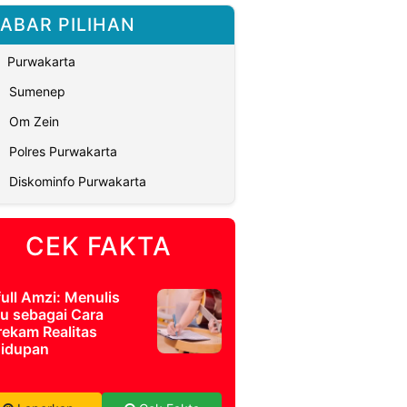
ABAR PILIHAN
Purwakarta
Sumenep
Om Zein
Polres Purwakarta
Diskominfo Purwakarta
CEK FAKTA
full Amzi: Menulis
u sebagai Cara
ekam Realitas
idupan