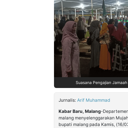
©
Kabarbaru.co
-
2026
PT.
Kabarbaru
Media
Holding
Suasana Pengajian Jamaah M
Jurnalis:
Arif Muhammad
Kabar Baru, Malang
-Departemen
malang menyelenggarakan Mujah
bupati malang pada Kamis, (16/03