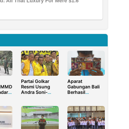
Partai Golkar
Aparat
 TMMD
Resmi Usung
Gabungan Bali
adar
Andra Soni-
Berhasil
an
Dimyati untuk
Gagalkan
Calon Gubernur
Penyelundupan
Banten
Rokok Ilegal
Rp10 Miliar Asal
Madura