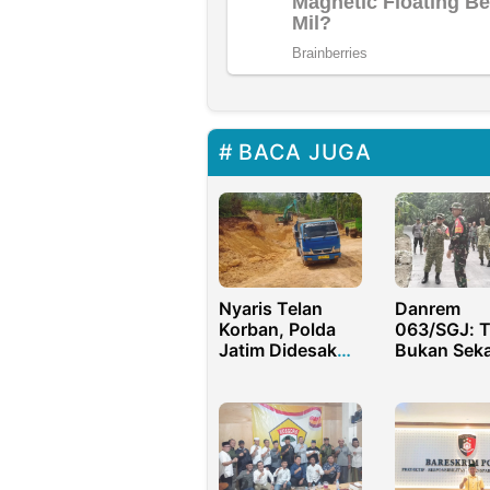
BACA JUGA
Nyaris Telan
Danrem
Korban, Polda
063/SGJ:
Jatim Didesak
Bukan Sek
Tutup Tambang
Bangun Jal
Ilegal di Desa
dan Rumah
Larangan
Pamekasan