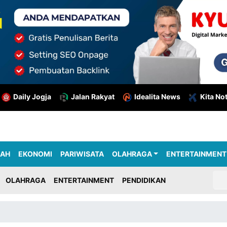
Daily Jogja
Jalan Rakyat
Idealita News
Kita No
RAH
EKONOMI
PARIWISATA
OLAHRAGA
ENTERTAINMENT
OLAHRAGA
ENTERTAINMENT
PENDIDIKAN