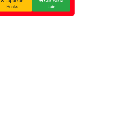
Laporkan
Cek Fakta
Hoaks
Lain