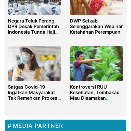
Negara Teluk Perang,
DWP Setkab
DPR Desak Pemerintah
Selenggarakan Webinar
Indonesia Tunda Haji
Ketahanan Perempuan
2026
Satgas Covid-19
Kontroversi RUU
Ingatkan Masyarakat
Kesehatan, Tembakau
Tak Remehkan Prokes
Mau Disamakan
saat Liburan Nataru
Dengan Narkoba
2022
MEDIA PARTNER