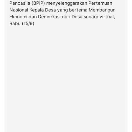
Pancasila (BPIP) menyelenggarakan Pertemuan
Nasional Kepala Desa yang bertema Membangun
©
Ekonomi dan Demokrasi dari Desa secara virtual,
Kabarbaru.co
-
Rabu (15/9).
2026
PT.
Kabarbaru
Media
Holding