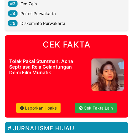
Om Zein
Polres Purwakarta
Diskominfo Purwakarta
CEK FAKTA
Tolak Pakai Stuntman, Acha
Septriasa Rela Gelantungan
Demi Film Munafik
Laporkan Hoaks
Cek Fakta Lain
JURNALISME HIJAU