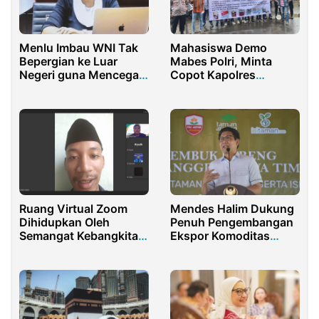
Menlu Imbau WNI Tak
Mahasiswa Demo
Bepergian ke Luar
Mabes Polri, Minta
Negeri guna Mencegah
Copot Kapolres
Varian Omicron
Sumenep Terkait Rokok
Ilegal
Ruang Virtual Zoom
Mendes Halim Dukung
Dihidupkan Oleh
Penuh Pengembangan
Semangat Kebangkitan
Ekspor Komoditas
yang Digelorakan
Anggrek dari Petani
Dalam Diskusi Publik
Bertema