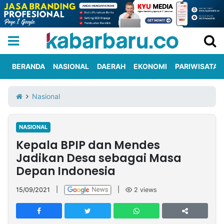
BERANDA
NASIONAL
DAERAH
EKONOMI
PARIWISATA
Informasi
KabarbaruTV
Kirim
Tentang
Nasional
Iklan
Berita
Kami
NASIONAL
Berita
Kepala BPIP dan Mendes
Nasional
International
Olahraga
Entertainment
Daerah
Pariwisata
Kuliner
Kolom
Jadikan Desa sebagai Masa
Depan Indonesia
Network
15/09/2021
|
|
2
views
PT
TREETAN