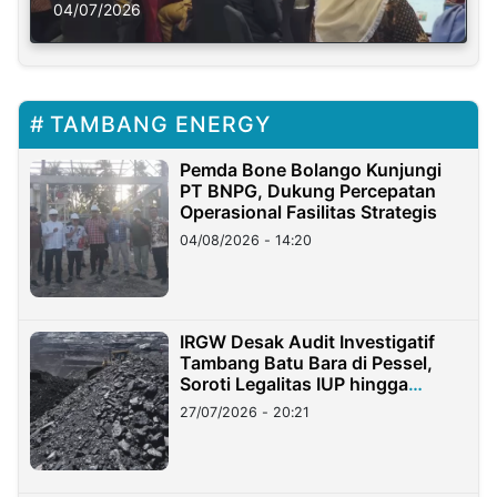
Solusi Krisis Iklim
04/07/2026
TAMBANG ENERGY
Pemda Bone Bolango Kunjungi
PT BNPG, Dukung Percepatan
Operasional Fasilitas Strategis
04/08/2026 - 14:20
IRGW Desak Audit Investigatif
Tambang Batu Bara di Pessel,
Soroti Legalitas IUP hingga
Stockpile
27/07/2026 - 20:21