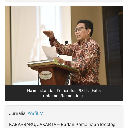
MULTIMEDIA
INDONESIA
Partner
Insight
Suara
Lens
Daily
Jalan
Idealita
Kita
Dinamikapost.com
Radar
Seedbacklink
NTB
Time
IDN
Jogja
Rakyat
News
Notice
Baru
Follow
Kabarbaru
Halim Iskandar, Kemendes PDTT. (Foto:
dokumen/kemendes)..
Jurnalis:
Wafil M
KABARBARU, JAKARTA – Badan Pembinaan Ideologi