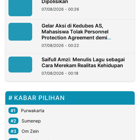
Dipolisikan
07/08/2026 - 00:26
Gelar Aksi di Kedubes AS,
Mahasiswa Tolak Personnel
Protection Agreement demi
Kedaulatan Negara
07/08/2026 - 00:22
Saifull Amzi: Menulis Lagu sebagai
Cara Merekam Realitas Kehidupan
07/08/2026 - 00:18
KABAR PILIHAN
Purwakarta
Sumenep
Om Zein