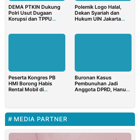
DEMA PTKIN Dukung
Polemik Logo Halal,
Polri Usut Dugaan
Dekan Syariah dan
Korupsi dan TPPU
Hukum UIN Jakarta
Pasokan Batu Bara
Memberikan
PLTU
Pemahamannya
Peserta Kongres PB
Buronan Kasus
HMI Borong Habis
Pembunuhan Jadi
Rental Mobil di
Anggota DPRD, Hanura
Pontianak
Wakatobi Diduga
Terlibat
MEDIA PARTNER