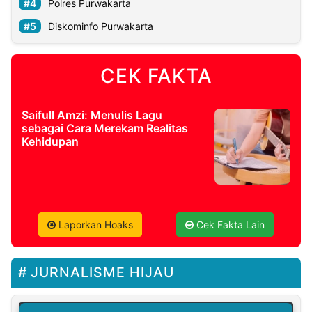
Polres Purwakarta
Diskominfo Purwakarta
CEK FAKTA
Saifull Amzi: Menulis Lagu
sebagai Cara Merekam Realitas
Kehidupan
Laporkan Hoaks
Cek Fakta Lain
JURNALISME HIJAU