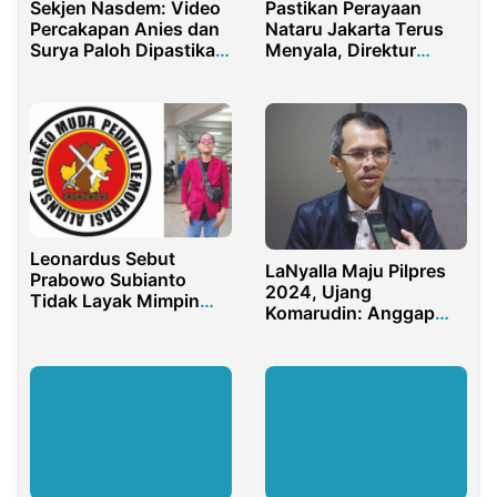
Sekjen Nasdem: Video
Pastikan Perayaan
Percakapan Anies dan
Nataru Jakarta Terus
Surya Paloh Dipastikan
Menyala, Direktur
Hoaks
Distribusi PLN Kunjungi
Gereja Katedral
Leonardus Sebut
LaNyalla Maju Pilpres
Prabowo Subianto
2024, Ujang
Tidak Layak Mimpin
Komarudin: Anggap
NKRI
Saja Sebagai Hiburan
saat Pandemi