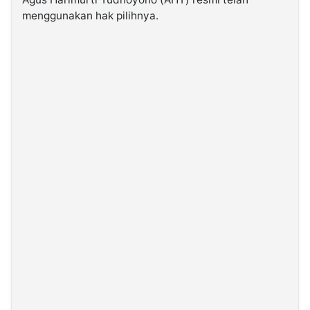
menggunakan hak pilihnya.
©
Kabarbaru.co
-
2026
PT.
Kabarbaru
Media
Holding