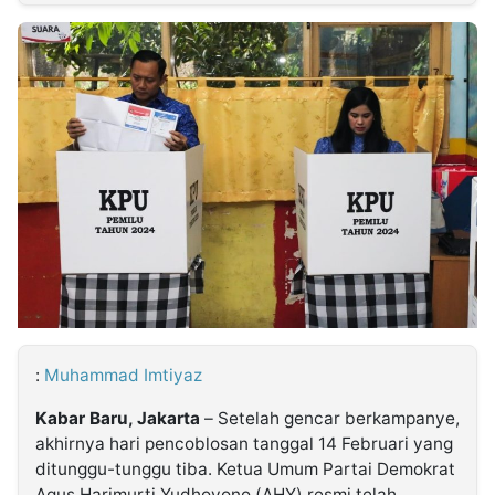
MULTIMEDIA
INDONESIA
Partner
Insight
Suara
Lens
Daily
Jalan
Idealita
Kita
Dinamikapost.com
Radar
Seedbacklink
NTB
Time
IDN
Jogja
Rakyat
News
Notice
Baru
Follow
Kabarbaru
:
Muhammad Imtiyaz
Kabar Baru, Jakarta
– Setelah gencar berkampanye,
akhirnya hari pencoblosan tanggal 14 Februari yang
ditunggu-tunggu tiba. Ketua Umum Partai Demokrat
Agus Harimurti Yudhoyono (AHY) resmi telah