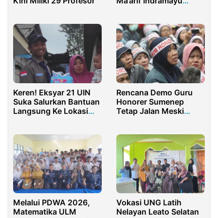
Kini Miliki 29 Profesor
Ma’arif Indramayu
Lahirkan 135 Sarjana
Keren! Eksyar 21 UIN
Rencana Demo Guru
Suka Salurkan Bantuan
Honorer Sumenep
Langsung Ke Lokasi
Tetap Jalan Meski
Bencana Cianjur
Diintervensi
Melalui PDWA 2026,
Vokasi UNG Latih
Matematika ULM
Nelayan Leato Selatan