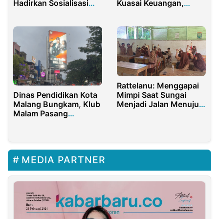
Hadirkan Sosialisasi
Kuasai Keuangan,
Pencegahan Diare di
Digitalisasi, Desain,
SMPN 3 Gambut
dan Olahan Produk Ikan
Nike
Rattelanu: Menggapai
Dinas Pendidikan Kota
Mimpi Saat Sungai
Malang Bungkam, Klub
Menjadi Jalan Menuju
Malam Pasang
Ilmu
Billboard Berkedok
Universitas
MEDIA PARTNER