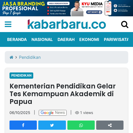
BERANDA
NASIONAL
DAERAH
EKONOMI
PARIWISATA
Informasi
KabarbaruTV
Kirim
Tentang
Pendidikan
Iklan
Berita
Kami
PENDIDIKAN
Berita
Kementerian Pendidikan Gelar
Nasional
International
Olahraga
Entertainment
Daerah
Pariwisata
Kuliner
Kolom
Tes Kemampuan Akademik di
Papua
Network
06/10/2025
|
|
1
views
PT
TREETAN