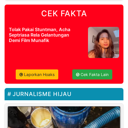
CEK FAKTA
Tolak Pakai Stuntman, Acha
Septriasa Rela Gelantungan
Demi Film Munafik
Laporkan Hoaks
Cek Fakta Lain
JURNALISME HIJAU