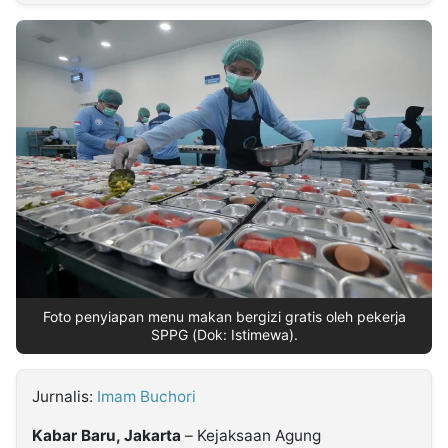
MULTIMEDIA
INDONESIA
Partner
Insight
Suara
Lens
Daily
Jalan
Idealita
Kita
Dinamikapost.com
Radar
Seedbacklink
NTB
Time
IDN
Jogja
Rakyat
News
Notice
Baru
Follow
Kabarbaru
Foto penyiapan menu makan bergizi gratis oleh pekerja
SPPG (Dok: Istimewa).
Jurnalis:
Imam Buchori
Kabar Baru, Jakarta
– Kejaksaan Agung