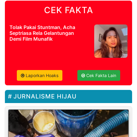
CEK FAKTA
Tolak Pakai Stuntman, Acha
Septriasa Rela Gelantungan
Demi Film Munafik
Laporkan Hoaks
Cek Fakta Lain
JURNALISME HIJAU