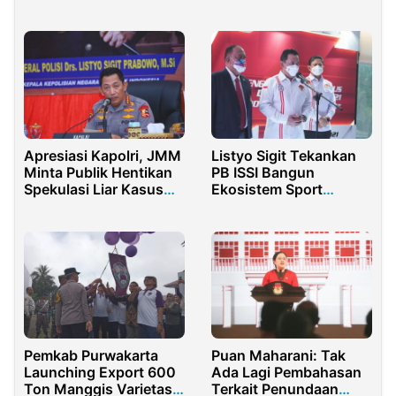
Bersatu
Merdeka
Apresiasi Kapolri, JMM
Listyo Sigit Tekankan
Minta Publik Hentikan
PB ISSI Bangun
Spekulasi Liar Kasus
Ekosistem Sport
Brigadir J
Sepeda
Pemkab Purwakarta
Puan Maharani: Tak
Launching Export 600
Ada Lagi Pembahasan
Ton Manggis Varietas
Terkait Penundaan