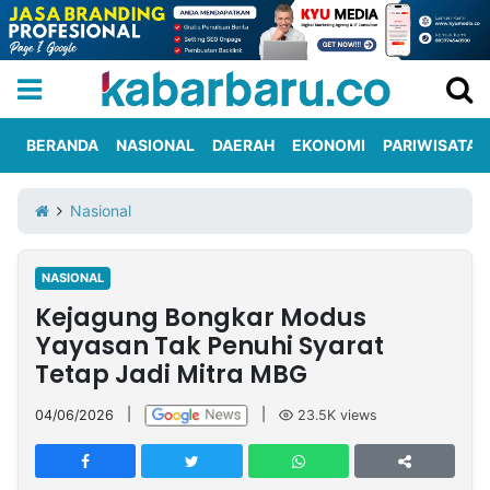
BERANDA
NASIONAL
DAERAH
EKONOMI
PARIWISATA
Informasi
KabarbaruTV
Kirim
Tentang
Nasional
Iklan
Berita
Kami
NASIONAL
Berita
Kejagung Bongkar Modus
Nasional
International
Olahraga
Entertainment
Daerah
Pariwisata
Kuliner
Kolom
Yayasan Tak Penuhi Syarat
Tetap Jadi Mitra MBG
Network
04/06/2026
|
|
23.5K
views
PT
TREETAN