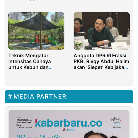
Wanayasa Ke China
Pemilu 2024
Teknik Mengatur
Anggota DPR RI Fraksi
Intensitas Cahaya
PKB, Rivqy Abdul Halim
untuk Kebun dan
akan ‘Slepet’ Kebijakan
Ladang
Pemerintah yang Tidak
Pro Rakyat.
MEDIA PARTNER