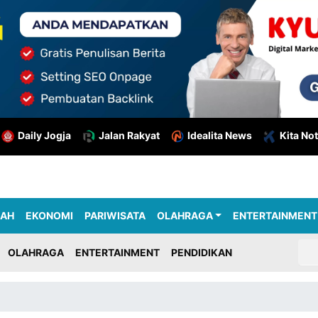
Daily Jogja
Jalan Rakyat
Idealita News
Kita Not
RAH
EKONOMI
PARIWISATA
OLAHRAGA
ENTERTAINMENT
OLAHRAGA
ENTERTAINMENT
PENDIDIKAN