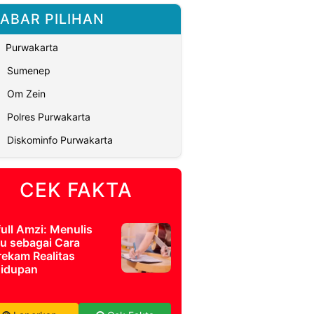
ABAR PILIHAN
Purwakarta
Sumenep
Om Zein
Polres Purwakarta
Diskominfo Purwakarta
CEK FAKTA
full Amzi: Menulis
u sebagai Cara
ekam Realitas
idupan