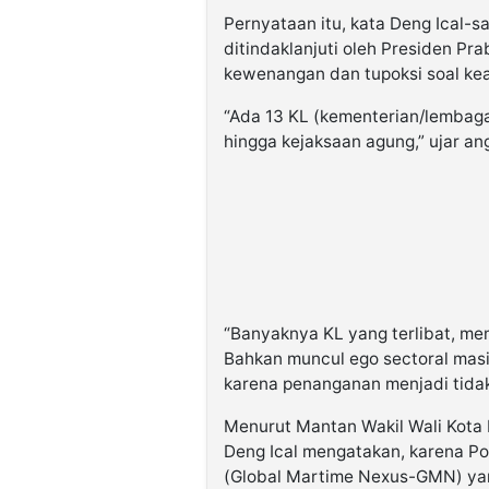
Pernyataan itu, kata Deng Ical-s
ditindaklanjuti oleh Presiden Pra
kewenangan dan tupoksi soal ke
“Ada 13 KL (kementerian/lembaga) 
hingga kejaksaan agung,” ujar an
“Banyaknya KL yang terlibat, mem
Bahkan muncul ego sectoral masi
karena penanganan menjadi tidak e
Menurut Mantan Wakil Wali Kota
Deng Ical mengatakan, karena Pos
(Global Martime Nexus-GMN) yang 