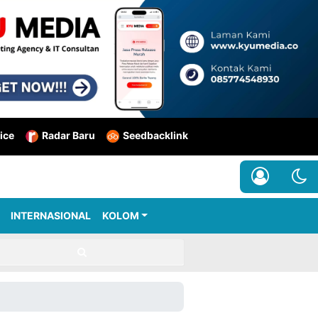
ice
Radar Baru
Seedbacklink
INTERNASIONAL
KOLOM