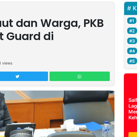
K
ut dan Warga, PKB
 Guard di
3
views
Sai
Lag
Mer
Keh