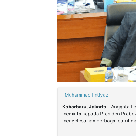
©
Kabarbaru.co
-
2026
PT.
Kabarbaru
Media
Holding
:
Muhammad Imtiyaz
Kabarbaru, Jakarta
– Anggota Leg
meminta kepada Presiden Prabowo
menyelesaikan berbagai carut ma