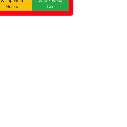
Laporkan
Cek Fakta
Hoaks
Lain