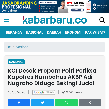
BERANDA
NASIONAL
DAERAH
EKONOMI
PARIWISATA
Informasi
KabarbaruTV
Kirim
Tentang
Nasional
Iklan
Berita
Kami
NASIONAL
Berita
KCI Desak Propam Polri Periksa
Nasional
International
Olahraga
Entertainment
Daerah
Pariwisata
Kuliner
Kolom
Kapolres Humbahas AKBP Adi
Nugroho Diduga Bekingi Judol
Network
03/06/2026
|
|
9.5K
views
PT
TREETAN