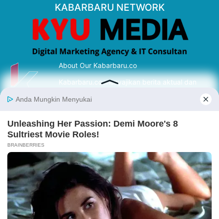
KABARBARU NETWORK
About Our Kabarbaru.co
Kabarbaru.co menyajikan berita aktual dan
inspiratif dari sudut pandang berbaik sangka
serta terverifikasi dari sumber yang tepat.
Follow Kabarbaru
Kabarbaru.co
Copyright © 2026. All rights reserved