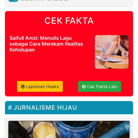
CEK FAKTA
Saifull Amzi: Menulis Lagu
sebagai Cara Merekam Realitas
Kehidupan
Laporkan Hoaks
Cek Fakta Lain
JURNALISME HIJAU