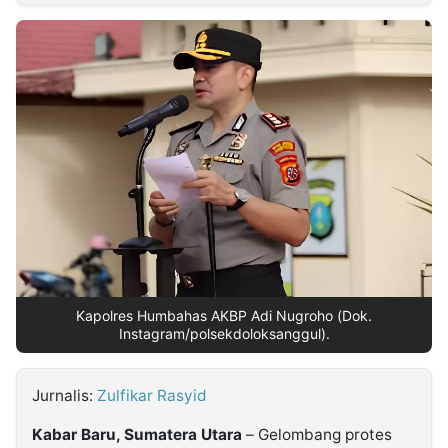
MULTIMEDIA
INDONESIA
Partner
Insight
Suara
Lens
Daily
Jalan
Idealita
Kita
Dinamikapost.com
Radar
Seedbacklink
NTB
Time
IDN
Jogja
Rakyat
News
Notice
Baru
Follow
Kabarbaru
Kapolres Humbahas AKBP Adi Nugroho (Dok.
Instagram/polsekdoloksanggul).
Jurnalis:
Zulfikar Rasyid
Kabar Baru, Sumatera Utara
– Gelombang protes