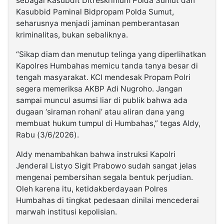
sebagai Kasubdit Ditreskrimum Polda Sumut dan
Kasubbid Paminal Bidpropam Polda Sumut,
seharusnya menjadi jaminan pemberantasan
kriminalitas, bukan sebaliknya.
“Sikap diam dan menutup telinga yang diperlihatkan
Kapolres Humbahas memicu tanda tanya besar di
tengah masyarakat. KCI mendesak Propam Polri
segera memeriksa AKBP Adi Nugroho. Jangan
sampai muncul asumsi liar di publik bahwa ada
dugaan ‘siraman rohani’ atau aliran dana yang
membuat hukum tumpul di Humbahas,” tegas Aldy,
Rabu (3/6/2026).
Aldy menambahkan bahwa instruksi Kapolri
Jenderal Listyo Sigit Prabowo sudah sangat jelas
mengenai pembersihan segala bentuk perjudian.
Oleh karena itu, ketidakberdayaan Polres
Humbahas di tingkat pedesaan dinilai mencederai
marwah institusi kepolisian.