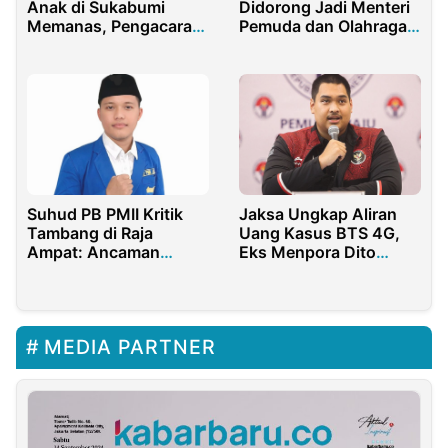
Anak di Sukabumi
Didorong Jadi Menteri
Memanas, Pengacara
Pemuda dan Olahraga
Kondang dan DPR RI
RI
Turun Tangan
Suhud PB PMII Kritik
Jaksa Ungkap Aliran
Tambang di Raja
Uang Kasus BTS 4G,
Ampat: Ancaman
Eks Menpora Dito
Serius terhadap
Ariotedjo Disebut
Ekosistem dan Hukum
Menerima Sebesar 27
Lingkungan
Miliar
MEDIA PARTNER