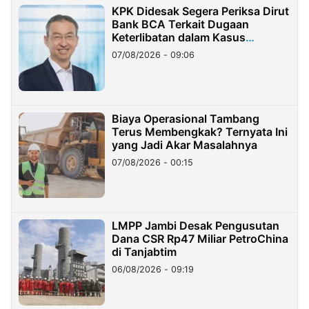
KPK Didesak Segera Periksa Dirut
Bank BCA Terkait Dugaan
Keterlibatan dalam Kasus
Hilangnya Dana Nasabah Rp2,58
07/08/2026 - 09:06
Miliar
Biaya Operasional Tambang
Terus Membengkak? Ternyata Ini
yang Jadi Akar Masalahnya
07/08/2026 - 00:15
LMPP Jambi Desak Pengusutan
Dana CSR Rp47 Miliar PetroChina
di Tanjabtim
06/08/2026 - 09:19