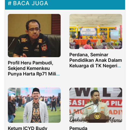
BACA JUGA
Perdana, Seminar
Pendidikan Anak Dalam
Profil Heru Pambudi,
Keluarga di TK Negeri
Sekjend Kemenkeu
Pembina Kecamatan
Punya Harta Rp71 Miliar
Tapa, Kabupaten Bone
Jauh Lampaui Menteri
Bolango, Provinsi
Purbaya
Gorontalo
Ketum ICYD Budy
Pemuda