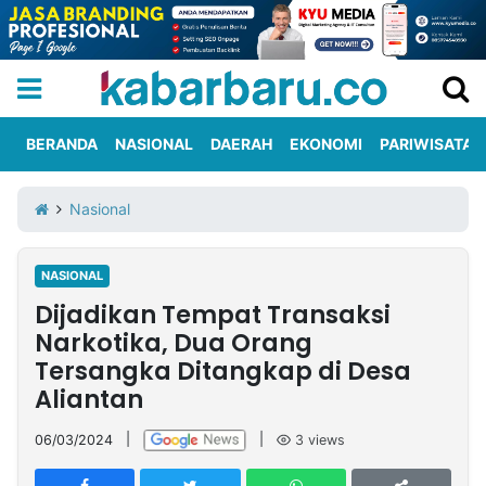
BERANDA
NASIONAL
DAERAH
EKONOMI
PARIWISATA
Informasi
KabarbaruTV
Kirim
Tentang
Nasional
Iklan
Berita
Kami
NASIONAL
Berita
Dijadikan Tempat Transaksi
Nasional
International
Olahraga
Entertainment
Daerah
Pariwisata
Kuliner
Kolom
Narkotika, Dua Orang
Tersangka Ditangkap di Desa
Aliantan
Network
06/03/2024
|
|
3
views
PT
TREETAN