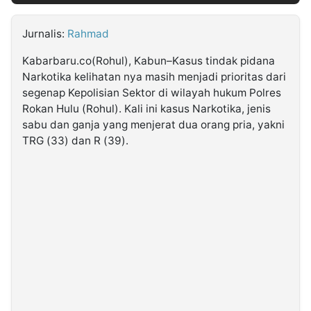
Jurnalis:
Rahmad
©
Kabarbaru.co
-
Kabarbaru.co(Rohul), Kabun–Kasus tindak pidana
2026
Narkotika kelihatan nya masih menjadi prioritas dari
segenap Kepolisian Sektor di wilayah hukum Polres
PT.
Rokan Hulu (Rohul). Kali ini kasus Narkotika, jenis
Kabarbaru
Media
sabu dan ganja yang menjerat dua orang pria, yakni
Holding
TRG (33) dan R (39).