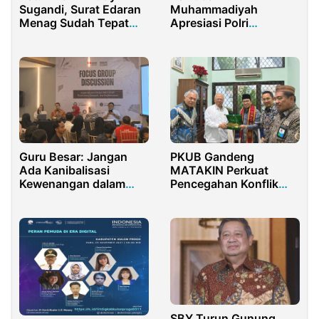
Sugandi, Surat Edaran
Muhammadiyah
Menag Sudah Tepat
Apresiasi Polri
dan Perlu Didukung
Kendalikan Aksi
Demonstrasi, Sebut
Kerusuhan Disusupi
Agenda Politik
Guru Besar: Jangan
PKUB Gandeng
Ada Kanibalisasi
MATAKIN Perkuat
Kewenangan dalam
Pencegahan Konflik
RKUHAP
dan Kerukunan Umat
Beragama
SBY Turun Gunung