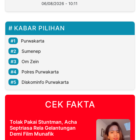
06/08/2026 - 10:11
KABAR PILIHAN
Purwakarta
Sumenep
Om Zein
Polres Purwakarta
Diskominfo Purwakarta
CEK FAKTA
Tolak Pakai Stuntman, Acha
Septriasa Rela Gelantungan
Demi Film Munafik