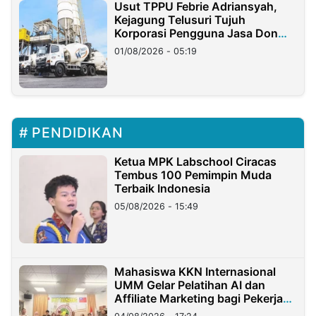
Usut TPPU Febrie Adriansyah,
Kejagung Telusuri Tujuh
Korporasi Pengguna Jasa Don
Ritto
01/08/2026 - 05:19
PENDIDIKAN
Ketua MPK Labschool Ciracas
Tembus 100 Pemimpin Muda
Terbaik Indonesia
05/08/2026 - 15:49
Mahasiswa KKN Internasional
UMM Gelar Pelatihan AI dan
Affiliate Marketing bagi Pekerja
Migran Indonesia di Taiwan