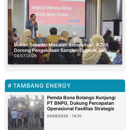
Bukan Sekadar Masalah Kebersihan, AZWI
Dorong Pengelolaan Sampah Organik Jadi
Solusi Krisis Iklim
04/07/2026
TAMBANG ENERGY
Pemda Bone Bolango Kunjungi
PT BNPG, Dukung Percepatan
Operasional Fasilitas Strategis
04/08/2026 - 14:20