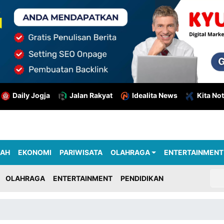
Daily Jogja
Jalan Rakyat
Idealita News
Kita Not
RAH
EKONOMI
PARIWISATA
OLAHRAGA
ENTERTAINMENT
OLAHRAGA
ENTERTAINMENT
PENDIDIKAN