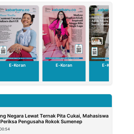
E-Koran
E-Koran
E-Koran
g Negara Lewat Ternak Pita Cukai, Mahasiswa
 Periksa Pengusaha Rokok Sumenep
00:54