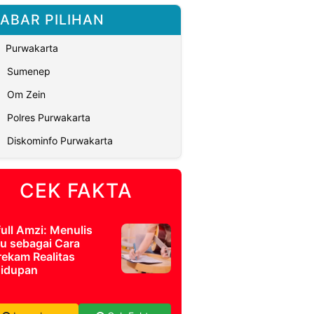
ABAR PILIHAN
Purwakarta
Sumenep
Om Zein
Polres Purwakarta
Diskominfo Purwakarta
CEK FAKTA
full Amzi: Menulis
u sebagai Cara
ekam Realitas
idupan