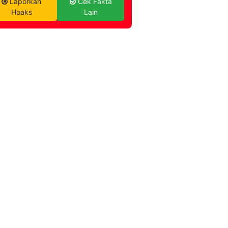
Laporkan
Cek Fakta
Hoaks
Lain