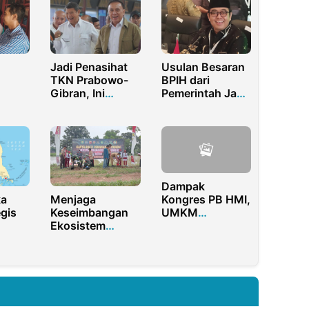
Jadi Penasihat
Usulan Besaran
TKN Prabowo-
BPIH dari
Gibran, Ini
Pemerintah Jadi
i
Strategi Iwan
Preseden Positif
n
Bule Dekati
Perumusan
Masyarakat
Kebijakan Biaya
an
Haji
Dampak
Menjaga
ka
Kongres PB HMI,
Keseimbangan
egis
UMKM
Ekosistem
Pontianak
Kodim
an
Kebanjiran
0619/Purwakarta
tik
Pelanggan
Bersatu Dengan
Alam