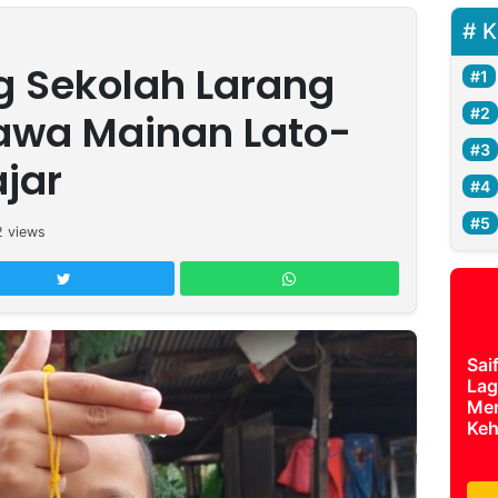
K
g Sekolah Larang
wa Mainan Lato-
ajar
2
views
Sai
Lag
Mer
Keh