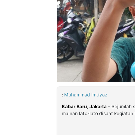
©
Kabarbaru.co
-
2026
PT.
Kabarbaru
Media
Holding
:
Muhammad Imtiyaz
Kabar Baru, Jakarta
– Sejumlah 
mainan lato-lato disaat kegiatan 