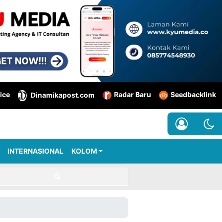
ice
Radar Baru
Seedbacklink
Dinamikapost.com
INTERNASIONAL
KOLOM