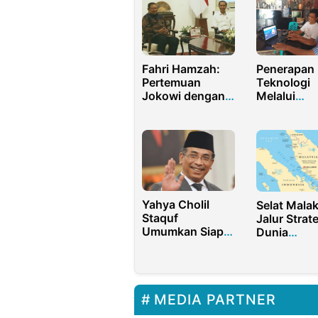
Fahri Hamzah:
Penerapan
Pertemuan
Teknologi
Jokowi dengan
Melalui
SBY di Istana
Optimalisas
Bogor, Bikin
Website da
Adem!
BMC untuk
Pertumbuh
Bisnis Kopi
Latimojong
Yahya Cholil
Selat Mala
Staquf
Jalur Strat
Umumkan Siap
Dunia
Maju Sebagai
Perdagang
Kandidat Ketum
dan Geopoli
PBNU
Modern
MEDIA PARTNER