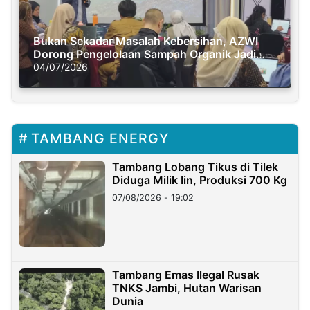
Bukan Sekadar Masalah Kebersihan, AZWI
Dorong Pengelolaan Sampah Organik Jadi
Solusi Krisis Iklim
04/07/2026
TAMBANG ENERGY
Tambang Lobang Tikus di Tilek
Diduga Milik Iin, Produksi 700 Kg
07/08/2026 - 19:02
Tambang Emas Ilegal Rusak
TNKS Jambi, Hutan Warisan
Dunia