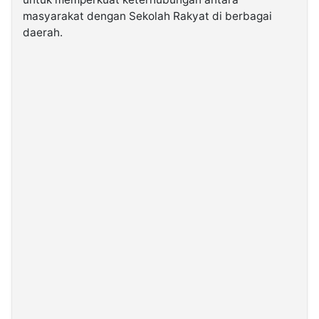
masyarakat dengan Sekolah Rakyat di berbagai
daerah.
©
Kabarbaru.co
-
2026
PT.
Kabarbaru
Media
Holding