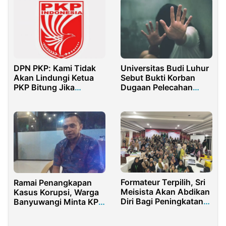
DPN PKP: Kami Tidak
Universitas Budi Luhur
Akan Lindungi Ketua
Sebut Bukti Korban
PKP Bitung Jika
Dugaan Pelecahan
Terbukti Bersalah
Tidak Kuat, Korban Cari
Keadilan Lewat Jalur
Hukum
Formateur Terpilih, Sri
Ramai Penangkapan
Meisista Akan Abdikan
Kasus Korupsi, Warga
Diri Bagi Peningkatan
Banyuwangi Minta KPK
Kohati PB HMI
dan Mabes Polri
Datangi PT SGN