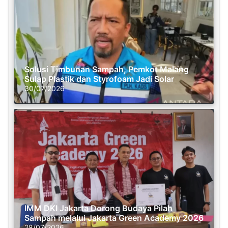
Solusi Timbunan Sampah, Pemkot Malang
Sulap Plastik dan Styrofoam Jadi Solar
30/07/2026
IMM DKI Jakarta Dorong Budaya Pilah
Sampah melalui Jakarta Green Academy 2026
28/07/2026