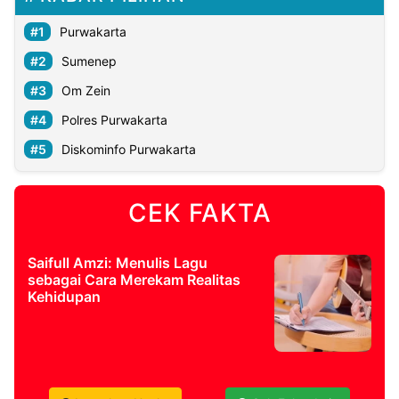
Purwakarta
Sumenep
Om Zein
Polres Purwakarta
Diskominfo Purwakarta
CEK FAKTA
Saifull Amzi: Menulis Lagu
sebagai Cara Merekam Realitas
Kehidupan