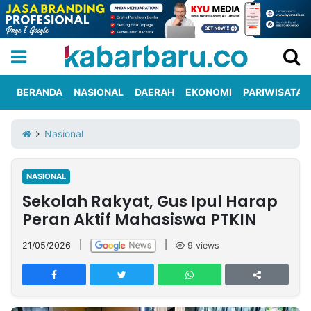
BERANDA
NASIONAL
DAERAH
EKONOMI
PARIWISATA
Informasi
KabarbaruTV
Kirim
Tentang
Nasional
Iklan
Berita
Kami
NASIONAL
Berita
Sekolah Rakyat, Gus Ipul Harap
Nasional
International
Olahraga
Entertainment
Daerah
Pariwisata
Kuliner
Kolom
Peran Aktif Mahasiswa PTKIN
21/05/2026
|
|
9
views
Network
PT
TREETAN