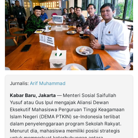
MULTIMEDIA
INDONESIA
Partner
Insight
Suara
Lens
Daily
Jalan
Idealita
Kita
Dinamikapost.com
Radar
Seedbacklink
NTB
Time
IDN
Jogja
Rakyat
News
Notice
Baru
Follow
Kabarbaru
Jurnalis:
Arif Muhammad
Kabar Baru, Jakarta
— Menteri Sosial Saifullah
Yusuf atau Gus Ipul mengajak Aliansi Dewan
Eksekutif Mahasiswa Perguruan Tinggi Keagamaan
Islam Negeri (DEMA PTKIN) se-Indonesia terlibat
dalam penyelenggaraan program Sekolah Rakyat.
Menurut dia, mahasiswa memiliki posisi strategis
untuk memperkuat keterhubungan antara