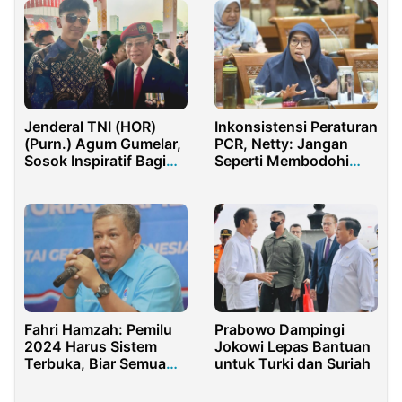
Glenmore
Jenderal TNI (HOR)
Inkonsistensi Peraturan
(Purn.) Agum Gumelar,
PCR, Netty: Jangan
Sosok Inspiratif Bagi
Seperti Membodohi
Generasi Muda
Rakyat
Fahri Hamzah: Pemilu
Prabowo Dampingi
2024 Harus Sistem
Jokowi Lepas Bantuan
Terbuka, Biar Semua
untuk Turki dan Suriah
Caleg Tempur