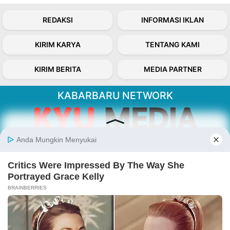
REDAKSI
INFORMASI IKLAN
KIRIM KARYA
TENTANG KAMI
KIRIM BERITA
MEDIA PARTNER
KABARBARU NETWORK
About Our Kabarbaru.co
Kabarbaru.co menyajikan berita aktual dan
inspiratif dari sudut pandang berbaik sangka
serta terverifikasi dari sumber yang tepat.
Follow Kabarbaru