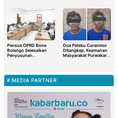
dan Berkelanjutan
Pansus DPRD Bone
Dua Pelaku Curanmor
Bolango Selesaikan
Ditangkap, Keamanan
Penyusunan
Masyarakat Purwakarta
Rekomendasi LKPJ TA
Terjaga
2025
MEDIA PARTNER