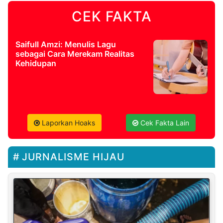
CEK FAKTA
Saifull Amzi: Menulis Lagu
sebagai Cara Merekam Realitas
Kehidupan
Laporkan Hoaks
Cek Fakta Lain
JURNALISME HIJAU