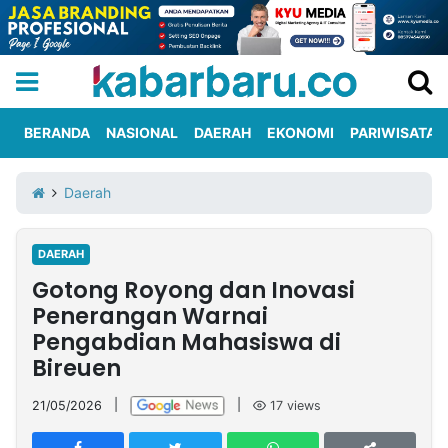
BERANDA
NASIONAL
DAERAH
EKONOMI
PARIWISATA
Informasi
KabarbaruTV
Kirim
Tentang
Daerah
Iklan
Berita
Kami
DAERAH
Berita
Gotong Royong dan Inovasi
Nasional
International
Olahraga
Entertainment
Daerah
Pariwisata
Kuliner
Kolom
Penerangan Warnai
Pengabdian Mahasiswa di
Bireuen
Network
21/05/2026
|
|
17
views
PT
TREETAN