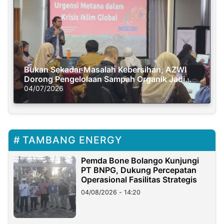
Bukan Sekadar Masalah Kebersihan, AZWI
Dorong Pengelolaan Sampah Organik Jadi
Solusi Krisis Iklim
04/07/2026
TAMBANG ENERGY
Pemda Bone Bolango Kunjungi
PT BNPG, Dukung Percepatan
Operasional Fasilitas Strategis
04/08/2026 - 14:20