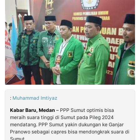
MULTIMEDIA
INDONESIA
Partner
Insight
Suara
Lens
Daily
Jalan
Idealita
Kita
Dinamikapost.com
Radar
Seedbacklink
NTB
Time
IDN
Jogja
Rakyat
News
Notice
Baru
Follow
Kabarbaru
:
Muhammad Imtiyaz
Kabar Baru, Medan
–
PPP Sumut optimis bisa
meraih suara tinggi di Sumut pada Pileg 2024
mendatang. PPP Sumut yakin dukungan ke Ganjar
Pranowo sebagai capres bisa mendongkrak suara di
Sumut.