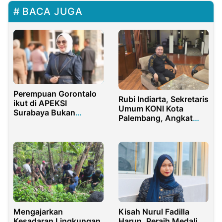
BACA JUGA
Perempuan Gorontalo
Rubi Indiarta, Sekretaris
ikut di APEKSI
Umum KONI Kota
Surabaya Bukan
Palembang, Angkat
Sekadar Ikut-ikutan
Bicara atas Pernyataan
Waka I KONI Sumsel
Mengajarkan
Kisah Nurul Fadilla
Kesadaran Lingkungan
Harun, Peraih Medali