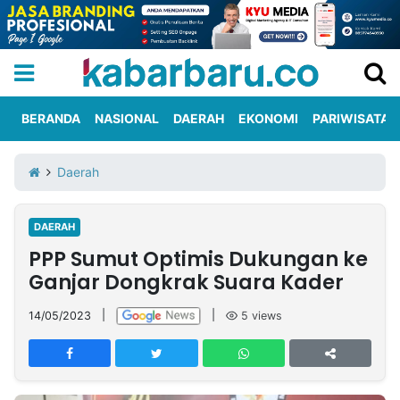
BERANDA
NASIONAL
DAERAH
EKONOMI
PARIWISATA
Informasi
KabarbaruTV
Kirim
Tentang
Daerah
Iklan
Berita
Kami
DAERAH
Berita
PPP Sumut Optimis Dukungan ke
Nasional
International
Olahraga
Entertainment
Daerah
Pariwisata
Kuliner
Kolom
Ganjar Dongkrak Suara Kader
14/05/2023
|
|
5
views
Network
PT
TREETAN