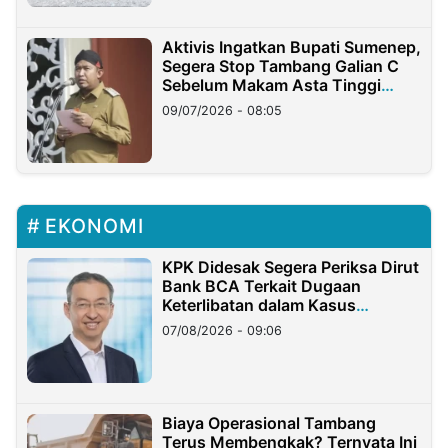
Aktivis Ingatkan Bupati Sumenep,
Segera Stop Tambang Galian C
Sebelum Makam Asta Tinggi
Longsor
09/07/2026 - 08:05
EKONOMI
KPK Didesak Segera Periksa Dirut
Bank BCA Terkait Dugaan
Keterlibatan dalam Kasus
Hilangnya Dana Nasabah Rp2,58
07/08/2026 - 09:06
Miliar
Biaya Operasional Tambang
Terus Membengkak? Ternyata Ini