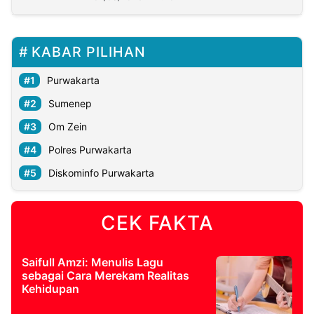
KABAR PILIHAN
Purwakarta
Sumenep
Om Zein
Polres Purwakarta
Diskominfo Purwakarta
CEK FAKTA
Saifull Amzi: Menulis Lagu
sebagai Cara Merekam Realitas
Kehidupan