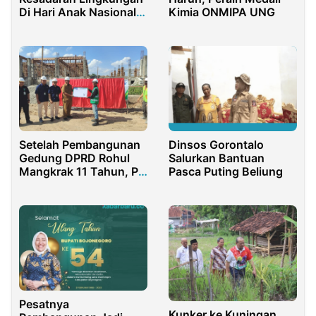
Di Hari Anak Nasional
Kimia ONMIPA UNG
dengan Gerakan
Menanam Pohon
Bersama Tim KKN IPB
Desa Kiarasari
Setelah Pembangunan
Dinsos Gorontalo
Gedung DPRD Rohul
Salurkan Bantuan
Mangkrak 11 Tahun, Plt
Pasca Puting Beliung
Kadis Perkim Anton,
ST., MM, Lanjutkan
Pembangunannya
Pesatnya
Kunker ke Kuningan,