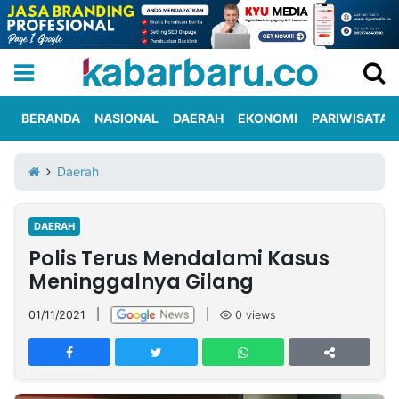
BERANDA
NASIONAL
DAERAH
EKONOMI
PARIWISATA
Informasi
KabarbaruTV
Kirim
Tentang
Daerah
Iklan
Berita
Kami
DAERAH
Berita
Polis Terus Mendalami Kasus
Nasional
International
Olahraga
Entertainment
Daerah
Pariwisata
Kuliner
Kolom
Meninggalnya Gilang
01/11/2021
|
|
0
views
Network
PT
TREETAN