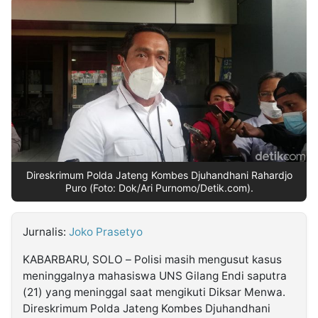
MULTIMEDIA
INDONESIA
Partner
Insight
Suara
Lens
Daily
Jalan
Idealita
Kita
Dinamikapost.com
Radar
Seedbacklink
NTB
Time
IDN
Jogja
Rakyat
News
Notice
Baru
Follow
Kabarbaru
Direskrimum Polda Jateng Kombes Djuhandhani Rahardjo
Puro (Foto: Dok/Ari Purnomo/Detik.com).
Jurnalis:
Joko Prasetyo
KABARBARU, SOLO – Polisi masih mengusut kasus
meninggalnya mahasiswa UNS Gilang Endi saputra
(21) yang meninggal saat mengikuti Diksar Menwa.
Direskrimum Polda Jateng Kombes Djuhandhani