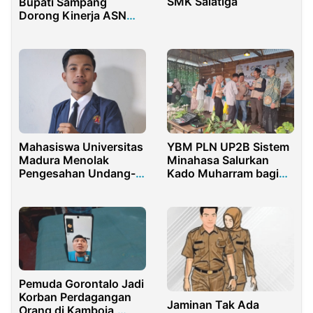
SMK Salatiga
Bupati Sampang
Dorong Kinerja ASN
Semakin Inovatif
Mahasiswa Universitas
YBM PLN UP2B Sistem
Madura Menolak
Minahasa Salurkan
Pengesahan Undang-
Kado Muharram bagi
undang Cipta Kerja
45 Anak Yatim dan
Dhuafa Tomohon
Pemuda Gorontalo Jadi
Korban Perdagangan
Jaminan Tak Ada
Orang di Kamboja,