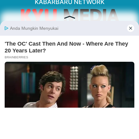
KABARBARU NETWORK
About Our Kabarbaru.co
Kabarbaru.co menyajikan berita aktual dan
inspiratif dari sudut pandang berbaik sangka
serta terverifikasi dari sumber yang tepat.
Follow Kabarbaru
Kabarbaru.co
Copyright © 2026. All rights reserved