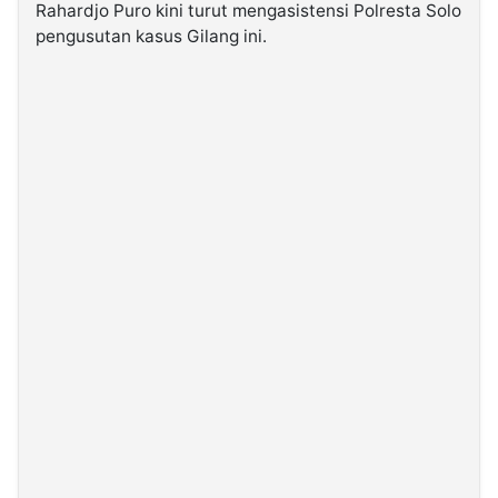
Rahardjo Puro kini turut mengasistensi Polresta Solo
pengusutan kasus Gilang ini.
©
Kabarbaru.co
-
2026
PT.
Kabarbaru
Media
Holding