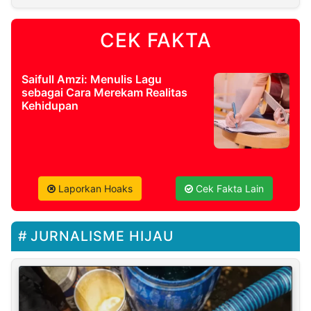
CEK FAKTA
Saifull Amzi: Menulis Lagu
sebagai Cara Merekam Realitas
Kehidupan
Laporkan Hoaks
Cek Fakta Lain
JURNALISME HIJAU