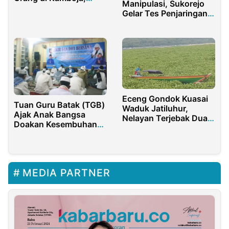
Manipulasi, Sukorejo
Keluarga Memohon
Gelar Tes Penjaringan
Bantuan Pemerintah
Perangkat Desa
Eceng Gondok Kuasai
Tuan Guru Batak (TGB)
Waduk Jatiluhur,
Ajak Anak Bangsa
Nelayan Terjebak Dua
Doakan Kesembuhan
Hari
SBY
MEDIA PARTNER