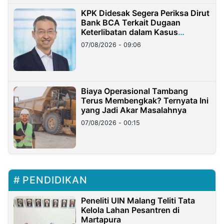
KPK Didesak Segera Periksa Dirut
Bank BCA Terkait Dugaan
Keterlibatan dalam Kasus
Hilangnya Dana Nasabah Rp2,58
07/08/2026 - 09:06
Miliar
Biaya Operasional Tambang
Terus Membengkak? Ternyata Ini
yang Jadi Akar Masalahnya
07/08/2026 - 00:15
PENDIDIKAN
Peneliti UIN Malang Teliti Tata
Kelola Lahan Pesantren di
Martapura