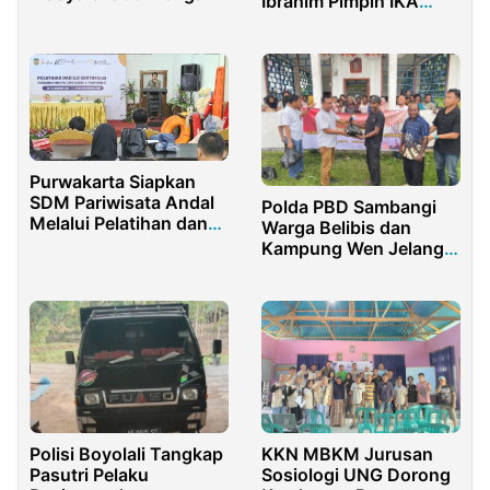
Ibrahim Pimpin IKA
Perputaran Cuan yang
HPMIG Cabang
Fantastis
Makasar
Purwakarta Siapkan
SDM Pariwisata Andal
Polda PBD Sambangi
Melalui Pelatihan dan
Warga Belibis dan
Sertifikasi Pemandu
Kampung Wen Jelang
Wisata
Natal
Polisi Boyolali Tangkap
KKN MBKM Jurusan
Pasutri Pelaku
Sosiologi UNG Dorong