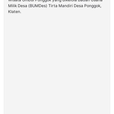
Milik Desa (BUMDes) Tirta Mandiri Desa Ponggok,
Klaten.
©
Kabarbaru.co
-
2026
PT.
Kabarbaru
Media
Holding