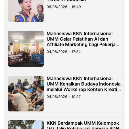
05/08/2026 - 15:49
Mahasiswa KKN Internasional
UMM Gelar Pelatihan AI dan
Affiliate Marketing bagi Pekerja
Migran Indonesia di Taiwan
04/08/2026 - 17:24
Mahasiswa KKN Internasional
UMM Kenalkan Budaya Indonesia
melalui Workshop Konten Kreatif
di Taiwan
04/08/2026 - 10:27
KKN Berdampak UMM Kelompok
167 Jalin Kolaborasi dengan SDN