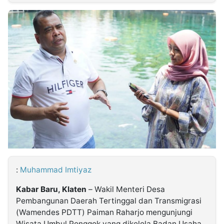
MULTIMEDIA
INDONESIA
Partner
Insight
Suara
Lens
Daily
Jalan
Idealita
Kita
Dinamikapost.com
Radar
Seedbacklink
NTB
Time
IDN
Jogja
Rakyat
News
Notice
Baru
Follow
Kabarbaru
:
Muhammad Imtiyaz
Kabar Baru, Klaten
– Wakil Menteri Desa
Pembangunan Daerah Tertinggal dan Transmigrasi
(Wamendes PDTT) Paiman Raharjo mengunjungi
Wisata Umbul Ponggok yang dikelola Badan Usaha