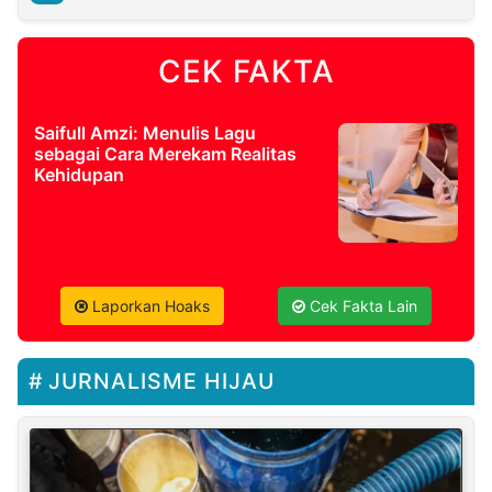
CEK FAKTA
Saifull Amzi: Menulis Lagu
sebagai Cara Merekam Realitas
Kehidupan
Laporkan Hoaks
Cek Fakta Lain
JURNALISME HIJAU