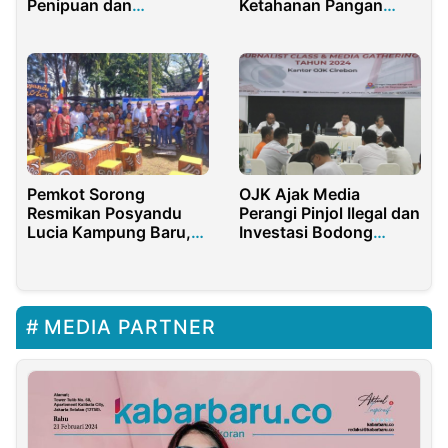
Penipuan dan
Ketahanan Pangan
Penggelapan Mobil
Desa Botutonuo
melalui Pelatihan
Pertanian dan
Penguatan BUMDes
Pemkot Sorong
OJK Ajak Media
Resmikan Posyandu
Perangi Pinjol Ilegal dan
Lucia Kampung Baru,
Investasi Bodong
Wujud Kepedulian
dengan Melawan Hoax
terhadap Generasi
di Sektor Keuangan
Masa Depan
MEDIA PARTNER