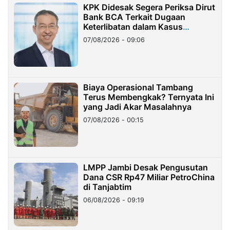
KPK Didesak Segera Periksa Dirut
Bank BCA Terkait Dugaan
Keterlibatan dalam Kasus
Hilangnya Dana Nasabah Rp2,58
07/08/2026 - 09:06
Miliar
Biaya Operasional Tambang
Terus Membengkak? Ternyata Ini
yang Jadi Akar Masalahnya
07/08/2026 - 00:15
LMPP Jambi Desak Pengusutan
Dana CSR Rp47 Miliar PetroChina
di Tanjabtim
06/08/2026 - 09:19