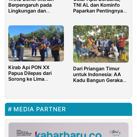
Berpengaruh pada
TNI AL dan Kominfo
Lingkungan dan
Paparkan Pentingnya
Kemandirian Desa
Pengendalian dan
Pengawasan Frekuensi
Radio
Kirab Api PON XX
Dari Priangan Timur
Papua Dilepas dari
untuk Indonesia: AA
Sorong ke Lima
Kadu Bangun Gerakan
Wilayah Adat di Papua
Petani Durian Modern
MEDIA PARTNER