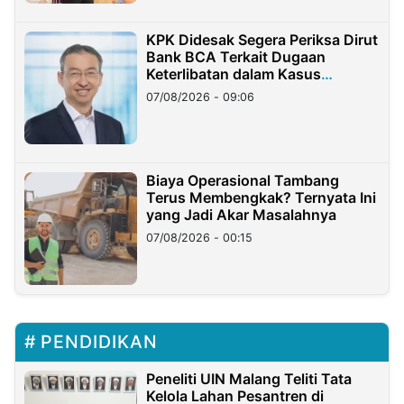
KPK Didesak Segera Periksa Dirut
Bank BCA Terkait Dugaan
Keterlibatan dalam Kasus
Hilangnya Dana Nasabah Rp2,58
07/08/2026 - 09:06
Miliar
Biaya Operasional Tambang
Terus Membengkak? Ternyata Ini
yang Jadi Akar Masalahnya
07/08/2026 - 00:15
PENDIDIKAN
Peneliti UIN Malang Teliti Tata
Kelola Lahan Pesantren di