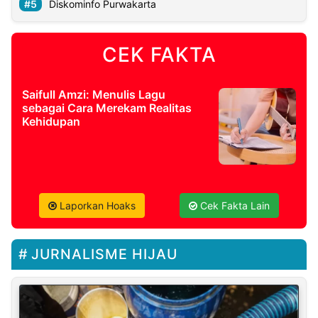
Diskominfo Purwakarta
CEK FAKTA
Saifull Amzi: Menulis Lagu
sebagai Cara Merekam Realitas
Kehidupan
Laporkan Hoaks
Cek Fakta Lain
JURNALISME HIJAU