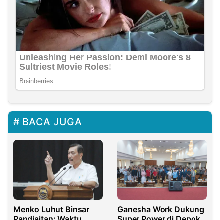
BACA JUGA
Menko Luhut Binsar
Ganesha Work Dukung
Pandjaitan: Waktu
Super Power di Depok,