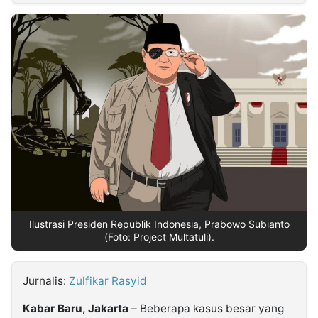
MULTIMEDIA
INDONESIA
Partner
Insight
Suara
Lens
Daily
Jalan
Idealita
Kita
Dinamikapost.com
Radar
Seedbacklink
NTB
Time
IDN
Jogja
Rakyat
News
Notice
Baru
Follow
Kabarbaru
Ilustrasi Presiden Republik Indonesia, Prabowo Subianto
(Foto: Project Multatuli).
Jurnalis:
Zulfikar Rasyid
Kabar Baru, Jakarta
– Beberapa kasus besar yang