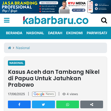
BERANDA
NASIONAL
DAERAH
EKONOMI
PARIWISATA
Informasi
KabarbaruTV
Kirim
Tentang
Nasional
Iklan
Berita
Kami
NASIONAL
Berita
Kasus Aceh dan Tambang Nikel
Nasional
International
Olahraga
Entertainment
Daerah
Pariwisata
Kuliner
Kolom
di Papua Untuk Jatuhkan
Prabowo
Network
17/06/2025
|
|
4
views
PT
TREETAN