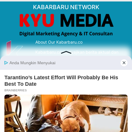
KABARBARU NETWORK
About Our Kabarbaru.co
Kabarbaru.co menyajikan berita aktual dan
inspiratif dari sudut pandang berbaik sangka
serta terverifikasi dari sumber yang tepat.
Follow Kabarbaru
Kabarbaru.co
Copyright © 2026. All rights reserved