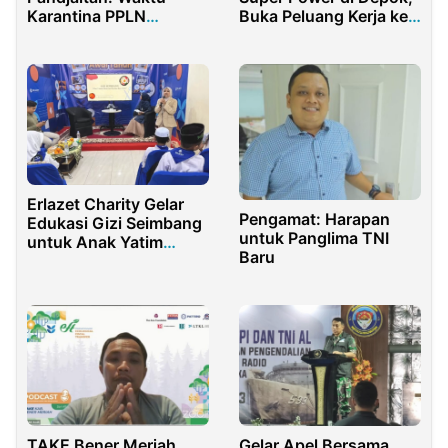
Karantina PPLN
Buka Peluang Kerja ke
Diperpendek
Jepang untuk Generasi
Muda
Erlazet Charity Gelar
Pengamat: Harapan
Edukasi Gizi Seimbang
untuk Panglima TNI
untuk Anak Yatim
Baru
Dhuafa Peringati Hari
Gizi Nasional 2026
TAKE Bener Meriah
Gelar Apel Bersama,