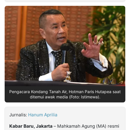
MULTIMEDIA
INDONESIA
Partner
Insight
Suara
Lens
Daily
Jalan
Idealita
Kita
Dinamikapost.com
Radar
Seedbacklink
NTB
Time
IDN
Jogja
Rakyat
News
Notice
Baru
Follow
Kabarbaru
Pengacara Kondang Tanah Air, Hotman Paris Hutapea saat
ditemui awak media (Foto: Istimewa).
Jurnalis:
Hanum Aprilia
Kabar Baru, Jakarta
– Mahkamah Agung (MA) resmi