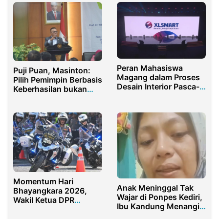
Peran Mahasiswa
Puji Puan, Masinton:
Magang dalam Proses
Pilih Pemimpin Berbasis
Desain Interior Pasca-
Keberhasilan bukan
Merger XL dan
Pencitraan
Smartfren
Momentum Hari
Anak Meninggal Tak
Bhayangkara 2026,
Wajar di Ponpes Kediri,
Wakil Ketua DPR
Ibu Kandung Menangis
Dorong Polri Lebih
Minta Tolong Pada
Humanis dan