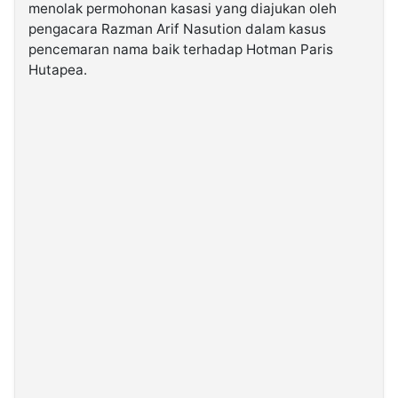
menolak permohonan kasasi yang diajukan oleh
pengacara Razman Arif Nasution dalam kasus
©
pencemaran nama baik terhadap Hotman Paris
Kabarbaru.co
-
Hutapea.
2026
PT.
Kabarbaru
Media
Holding