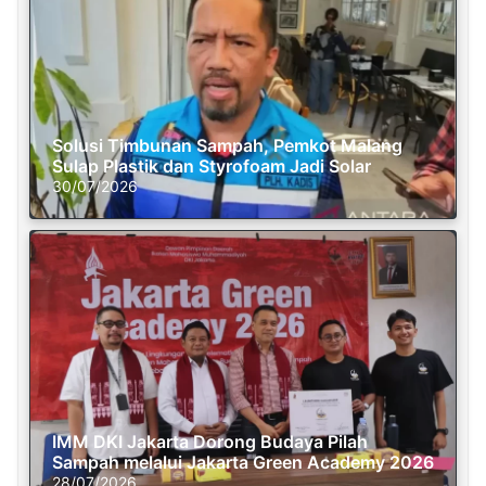
Solusi Timbunan Sampah, Pemkot Malang
Sulap Plastik dan Styrofoam Jadi Solar
30/07/2026
IMM DKI Jakarta Dorong Budaya Pilah
Sampah melalui Jakarta Green Academy 2026
28/07/2026