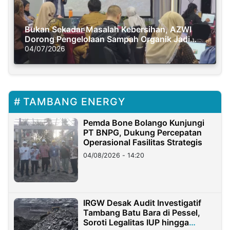
Bukan Sekadar Masalah Kebersihan, AZWI
Dorong Pengelolaan Sampah Organik Jadi
Solusi Krisis Iklim
04/07/2026
TAMBANG ENERGY
Pemda Bone Bolango Kunjungi
PT BNPG, Dukung Percepatan
Operasional Fasilitas Strategis
04/08/2026 - 14:20
IRGW Desak Audit Investigatif
Tambang Batu Bara di Pessel,
Soroti Legalitas IUP hingga