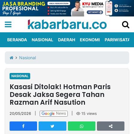
BERANDA
NASIONAL
DAERAH
EKONOMI
PARIWISATA
Informasi
KabarbaruTV
Kirim
Tentang
Nasional
Iklan
Berita
Kami
NASIONAL
Berita
Kasasi Ditolak! Hotman Paris
Nasional
International
Olahraga
Entertainment
Daerah
Pariwisata
Kuliner
Kolom
Desak Jaksa Segera Tahan
Razman Arif Nasution
Network
20/05/2026
|
|
15
views
PT
TREETAN