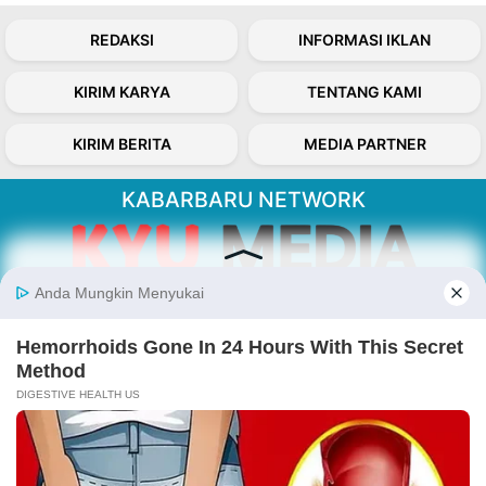
REDAKSI
INFORMASI IKLAN
KIRIM KARYA
TENTANG KAMI
KIRIM BERITA
MEDIA PARTNER
KABARBARU NETWORK
About Our Kabarbaru.co
Kabarbaru.co menyajikan berita aktual dan
inspiratif dari sudut pandang berbaik sangka
serta terverifikasi dari sumber yang tepat.
Follow Kabarbaru