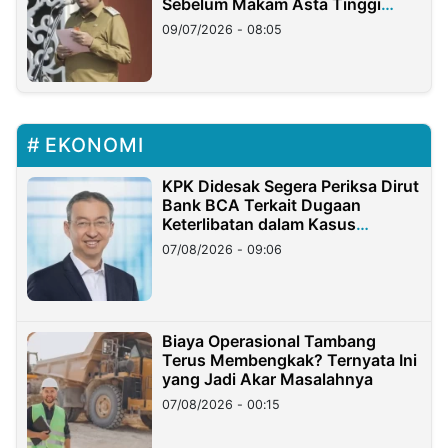
Sebelum Makam Asta Tinggi
Longsor
09/07/2026 - 08:05
EKONOMI
KPK Didesak Segera Periksa Dirut
Bank BCA Terkait Dugaan
Keterlibatan dalam Kasus
Hilangnya Dana Nasabah Rp2,58
07/08/2026 - 09:06
Miliar
Biaya Operasional Tambang
Terus Membengkak? Ternyata Ini
yang Jadi Akar Masalahnya
07/08/2026 - 00:15