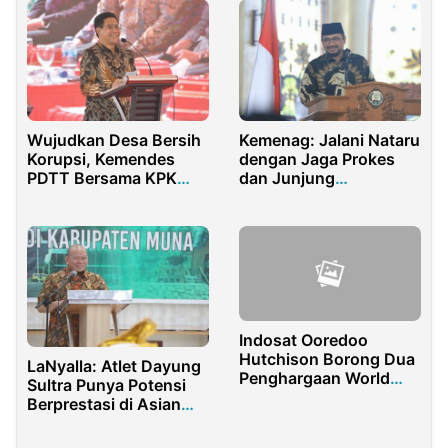
Wujudkan Desa Bersih
Kemenag: Jalani Nataru
Korupsi, Kemendes
dengan Jaga Prokes
PDTT Bersama KPK
dan Junjung
Tetapkan 10 Lokasi
Kerukunan
Antikorupsi
Indosat Ooredoo
Hutchison Borong Dua
LaNyalla: Atlet Dayung
Penghargaan World
Sultra Punya Potensi
Communications
Berprestasi di Asian
Award 2023
Games 2022