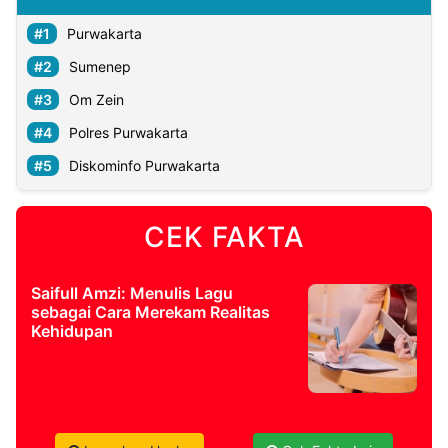
Purwakarta
Sumenep
Om Zein
Polres Purwakarta
Diskominfo Purwakarta
CEK FAKTA
Saifull Amzi: Menulis Lagu
sebagai Cara Merekam Realitas
Kehidupan