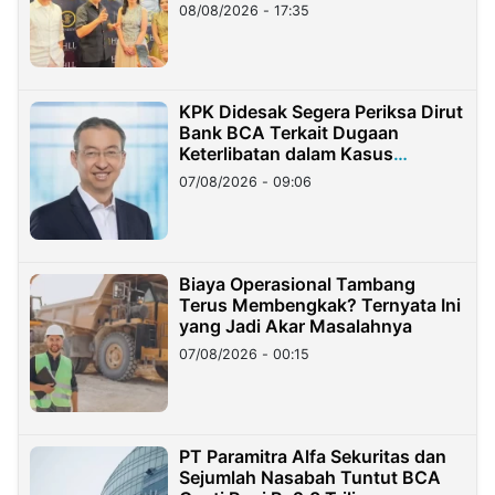
08/08/2026 - 17:35
KPK Didesak Segera Periksa Dirut
Bank BCA Terkait Dugaan
Keterlibatan dalam Kasus
Hilangnya Dana Nasabah Rp2,58
07/08/2026 - 09:06
Miliar
Biaya Operasional Tambang
Terus Membengkak? Ternyata Ini
yang Jadi Akar Masalahnya
07/08/2026 - 00:15
PT Paramitra Alfa Sekuritas dan
Sejumlah Nasabah Tuntut BCA