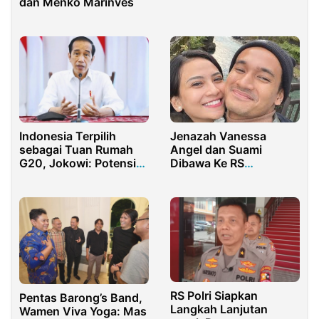
dan Menko Marinves
dengan Jokowi
Jenazah Vanessa
Indonesia Terpilih
Angel dan Suami
sebagai Tuan Rumah
Dibawa Ke RS
G20, Jokowi: Potensi
Surabaya.
Untuk Masyarakat
Indonesia
RS Polri Siapkan
Pentas Barong’s Band,
Langkah Lanjutan
Wamen Viva Yoga: Mas