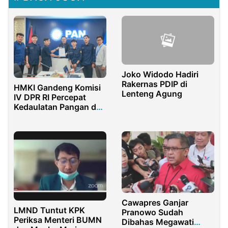
Joko Widodo Hadiri
Rakernas PDIP di
HMKI Gandeng Komisi
Lenteng Agung
IV DPR RI Percepat
Kedaulatan Pangan dan
Cetak Petani Muda di
Kuningan
Cawapres Ganjar
LMND Tuntut KPK
Pranowo Sudah
Periksa Menteri BUMN
Dibahas Megawati