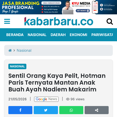
BERANDA
NASIONAL
DAERAH
EKONOMI
PARIWISATA
Informasi
KabarbaruTV
Kirim
Tentang
Nasional
Iklan
Berita
Kami
NASIONAL
Berita
Sentil Orang Kaya Pelit, Hotman
Nasional
International
Olahraga
Entertainment
Daerah
Pariwisata
Kuliner
Kolom
Paris Ternyata Mantan Anak
Buah Ayah Nadiem Makarim
Network
21/05/2026
|
|
96
views
PT
TREETAN