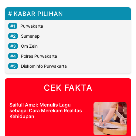
KABAR PILIHAN
Purwakarta
Sumenep
Om Zein
Polres Purwakarta
Diskominfo Purwakarta
CEK FAKTA
Saifull Amzi: Menulis Lagu
sebagai Cara Merekam Realitas
Kehidupan