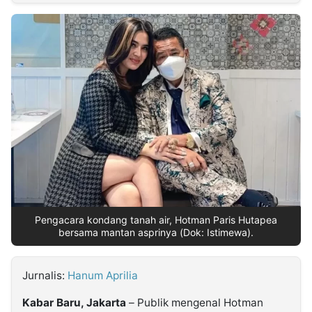
MULTIMEDIA
INDONESIA
Partner
Insight
Suara
Lens
Daily
Jalan
Idealita
Kita
Dinamikapost.com
Radar
Seedbacklink
NTB
Time
IDN
Jogja
Rakyat
News
Notice
Baru
Follow
Kabarbaru
Pengacara kondang tanah air, Hotman Paris Hutapea
bersama mantan asprinya (Dok: Istimewa).
Jurnalis:
Hanum Aprilia
Kabar Baru, Jakarta
– Publik mengenal Hotman