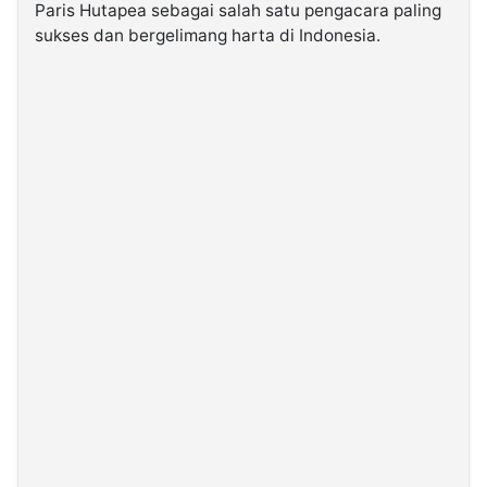
Paris Hutapea sebagai salah satu pengacara paling
sukses dan bergelimang harta di Indonesia.
©
Kabarbaru.co
-
2026
PT.
Kabarbaru
Media
Holding