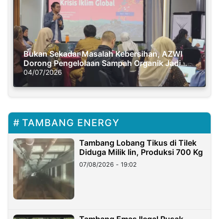
Bukan Sekadar Masalah Kebersihan, AZWI
Dorong Pengelolaan Sampah Organik Jadi
Solusi Krisis Iklim
04/07/2026
TAMBANG ENERGY
Tambang Lobang Tikus di Tilek
Diduga Milik Iin, Produksi 700 Kg
07/08/2026 - 19:02
Tambang Emas Ilegal Rusak