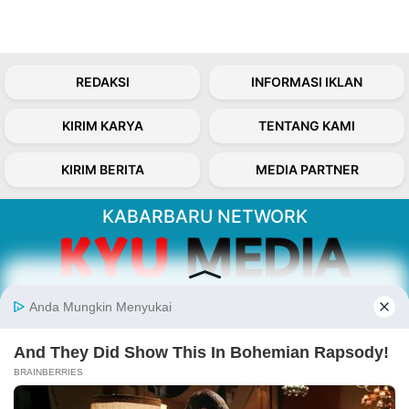
REDAKSI
INFORMASI IKLAN
KIRIM KARYA
TENTANG KAMI
KIRIM BERITA
MEDIA PARTNER
KABARBARU NETWORK
About Our Kabarbaru.co
Kabarbaru.co menyajikan berita aktual dan
inspiratif dari sudut pandang berbaik sangka
serta terverifikasi dari sumber yang tepat.