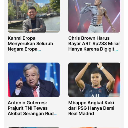
Kahmi Eropa
Chris Brown Harus
Menyerukan Seluruh
Bayar ART Rp233 Miliar
Negara Eropa
Hanya Karena Digigit
Mengakui Palestina
Anjing
sebagai Negara
Antonio Guterres:
Mbappe Angkat Kaki
Prajurit TNI Tewas
dari PSG Hanya Demi
Akibat Serangan Rudal
Real Madrid
Israel di Lebanon