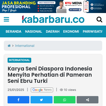
BERANDA
NASIONAL
DAERAH
EKONOMI
PARIWISATA
Informasi
KabarbaruTV
Kirim
Tentang
International
Iklan
Berita
Kami
INTERNATIONAL
Berita
Karya Seni Diaspora Indonesia
Nasional
International
Olahraga
Entertainment
Daerah
Pariwisata
Kuliner
Kolom
Menyita Perhatian di Pameran
Seni Ebru Turki
Network
25/01/2025
|
|
10
views
PT
TREETAN