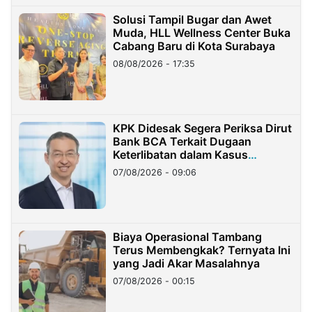
Solusi Tampil Bugar dan Awet
Muda, HLL Wellness Center Buka
Cabang Baru di Kota Surabaya
08/08/2026 - 17:35
KPK Didesak Segera Periksa Dirut
Bank BCA Terkait Dugaan
Keterlibatan dalam Kasus
Hilangnya Dana Nasabah Rp2,58
07/08/2026 - 09:06
Miliar
Biaya Operasional Tambang
Terus Membengkak? Ternyata Ini
yang Jadi Akar Masalahnya
07/08/2026 - 00:15