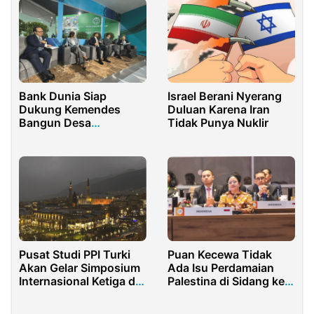
Bank Dunia Siap
Israel Berani Nyerang
Dukung Kemendes
Duluan Karena Iran
Bangun Desa
Tidak Punya Nuklir
Berketahanan Iklim di
Indonesia
Pusat Studi PPI Turki
Puan Kecewa Tidak
Akan Gelar Simposium
Ada Isu Perdamaian
Internasional Ketiga di
Palestina di Sidang ke-
Bursa
9 P20 India