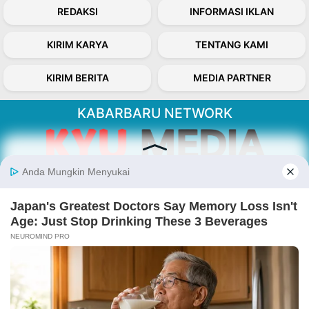
REDAKSI
INFORMASI IKLAN
KIRIM KARYA
TENTANG KAMI
KIRIM BERITA
MEDIA PARTNER
KABARBARU NETWORK
About Our Kabarbaru.co
Kabarbaru.co menyajikan berita aktual dan
inspiratif dari sudut pandang berbaik sangka
serta terverifikasi dari sumber yang tepat.
Follow Kabarbaru