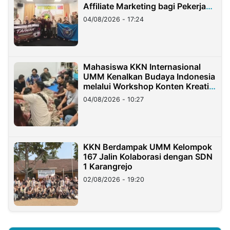
Affiliate Marketing bagi Pekerja
Migran Indonesia di Taiwan
04/08/2026 - 17:24
Mahasiswa KKN Internasional
UMM Kenalkan Budaya Indonesia
melalui Workshop Konten Kreatif
di Taiwan
04/08/2026 - 10:27
KKN Berdampak UMM Kelompok
167 Jalin Kolaborasi dengan SDN
1 Karangrejo
02/08/2026 - 19:20