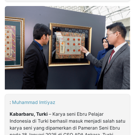
MULTIMEDIA
INDONESIA
Partner
Insight
Suara
Lens
Daily
Jalan
Idealita
Kita
Dinamikapost.com
Radar
Seedbacklink
NTB
Time
IDN
Jogja
Rakyat
News
Notice
Baru
Follow
Kabarbaru
:
Muhammad Imtiyaz
Kabarbaru, Turki
– Karya seni Ebru Pelajar
Indonesia di Turki berhasil masuk menjadi salah satu
karya seni yang dipamerkan di Pameran Seni Ebru
pada 18 Januari 2025 di CSO ADA Ankara, Turki.