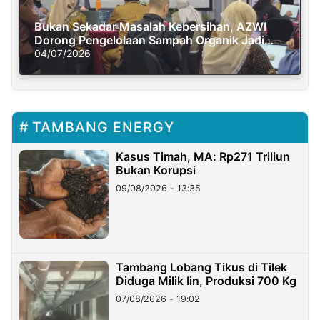
Bukan Sekadar Masalah Kebersihan, AZWI
Dorong Pengelolaan Sampah Organik Jadi
Solusi Krisis Iklim
04/07/2026
TAMBANG ENERGY
Kasus Timah, MA: Rp271 Triliun
Bukan Korupsi
09/08/2026 - 13:35
Tambang Lobang Tikus di Tilek
Diduga Milik Iin, Produksi 700 Kg
07/08/2026 - 19:02