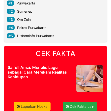
Purwakarta
Sumenep
Om Zein
Polres Purwakarta
Diskominfo Purwakarta
CEK FAKTA
Saifull Amzi: Menulis Lagu
sebagai Cara Merekam Realitas
Kehidupan
Laporkan Hoaks
Cek Fakta Lain