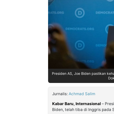
©
Kabarbaru.co
-
2026
PT.
Kabarbaru
Media
Holding
Presiden AS, Joe Biden pastikan keh
Dok
Jurnalis:
Achmad Salim
Kabar Baru
,
Internasional
– Pres
Biden, telah tiba di Inggris pad