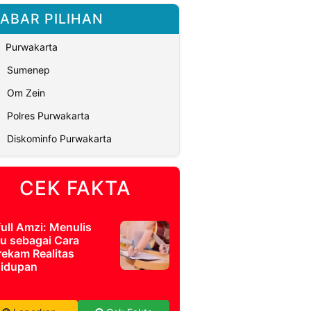
ABAR PILIHAN
Purwakarta
Sumenep
Om Zein
Polres Purwakarta
Diskominfo Purwakarta
CEK FAKTA
full Amzi: Menulis
u sebagai Cara
ekam Realitas
idupan