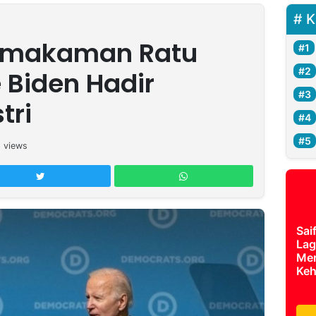
K
Pemakaman Ratu
e Biden Hadir
tri
1
views
Sai
Lag
Mer
Keh