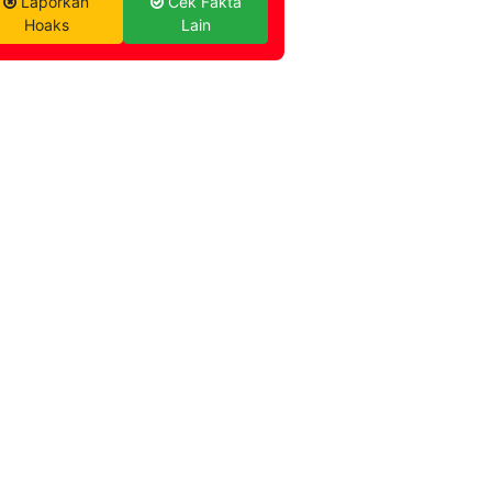
Laporkan
Cek Fakta
Hoaks
Lain