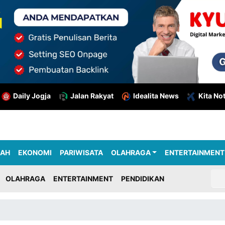
Daily Jogja
Jalan Rakyat
Idealita News
Kita No
RAH
EKONOMI
PARIWISATA
OLAHRAGA
ENTERTAINMENT
OLAHRAGA
ENTERTAINMENT
PENDIDIKAN