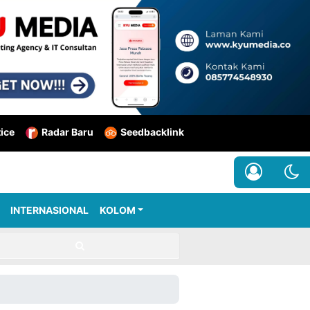
tice
Radar Baru
Seedbacklink
INTERNASIONAL
KOLOM