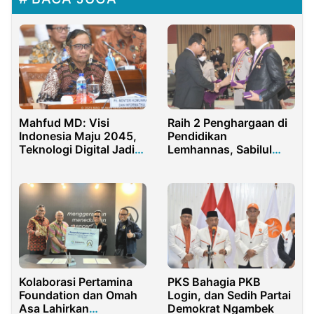
Mahfud MD: Visi
Raih 2 Penghargaan di
Indonesia Maju 2045,
Pendidikan
Teknologi Digital Jadi
Lemhannas, Sabilul
Instrumen Utama
Alif: Uthlubul ‘Ilma
Minal Mahdi Ilal Lahdi
Kolaborasi Pertamina
PKS Bahagia PKB
Foundation dan Omah
Login, dan Sedih Partai
Asa Lahirkan
Demokrat Ngambek