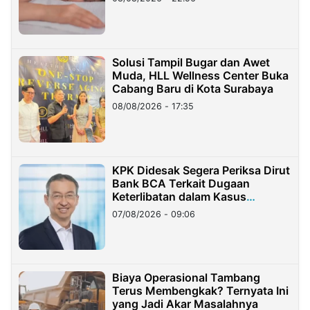
Solusi Tampil Bugar dan Awet
Muda, HLL Wellness Center Buka
Cabang Baru di Kota Surabaya
08/08/2026 - 17:35
KPK Didesak Segera Periksa Dirut
Bank BCA Terkait Dugaan
Keterlibatan dalam Kasus
Hilangnya Dana Nasabah Rp2,58
07/08/2026 - 09:06
Miliar
Biaya Operasional Tambang
Terus Membengkak? Ternyata Ini
yang Jadi Akar Masalahnya