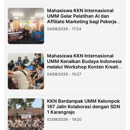
Mahasiswa KKN Internasional
UMM Gelar Pelatihan AI dan
Affiliate Marketing bagi Pekerja
Migran Indonesia di Taiwan
04/08/2026 - 17:24
Mahasiswa KKN Internasional
UMM Kenalkan Budaya Indonesia
melalui Workshop Konten Kreatif
di Taiwan
04/08/2026 - 10:27
KKN Berdampak UMM Kelompok
167 Jalin Kolaborasi dengan SDN
1 Karangrejo
02/08/2026 - 19:20