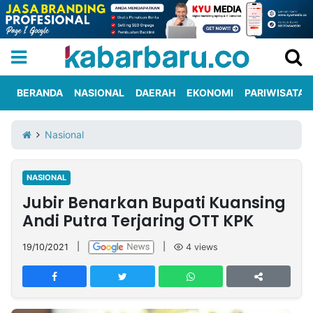
BERANDA
NASIONAL
DAERAH
EKONOMI
PARIWISATA
Informasi
KabarbaruTV
Kirim
Tentang
Nasional
Iklan
Berita
Kami
NASIONAL
Berita
Jubir Benarkan Bupati Kuansing
Nasional
International
Olahraga
Entertainment
Daerah
Pariwisata
Kuliner
Kolom
Andi Putra Terjaring OTT KPK
19/10/2021
|
|
4
views
Network
PT
TREETAN