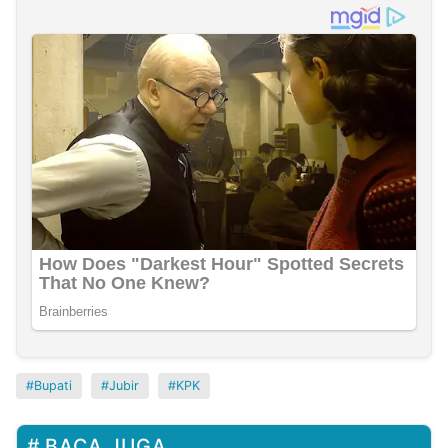
Bupati
Jubir
KPK
BACA JUGA