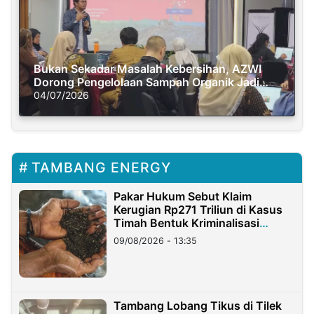
Bukan Sekadar Masalah Kebersihan, AZWI
Dorong Pengelolaan Sampah Organik Jadi
Solusi Krisis Iklim
04/07/2026
TAMBANG ENERGY
Pakar Hukum Sebut Klaim
Kerugian Rp271 Triliun di Kasus
Timah Bentuk Kriminalisasi
Terhadap Usaha
09/08/2026 - 13:35
Tambang Lobang Tikus di Tilek