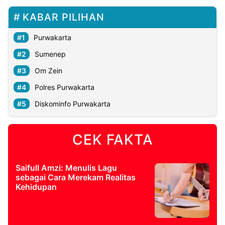
KABAR PILIHAN
Purwakarta
Sumenep
Om Zein
Polres Purwakarta
Diskominfo Purwakarta
CEK FAKTA
Saifull Amzi: Menulis Lagu
sebagai Cara Merekam Realitas
Kehidupan