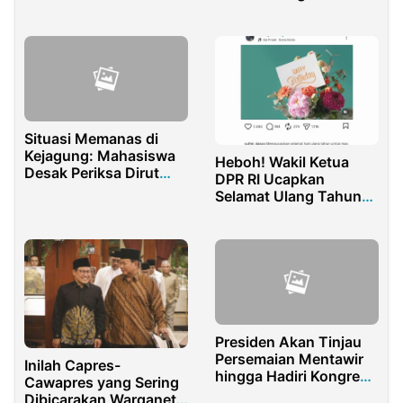
Santripreneur
Situasi Memanas di
Kejagung: Mahasiswa
Heboh! Wakil Ketua
Desak Periksa Dirut
DPR RI Ucapkan
Pupuk Indonesia
Selamat Ulang Tahun
ke Koruptor
Presiden Akan Tinjau
Persemaian Mentawir
Inilah Capres-
hingga Hadiri Kongres
Cawapres yang Sering
PMKRI di Kaltim
Dibicarakan Warganet