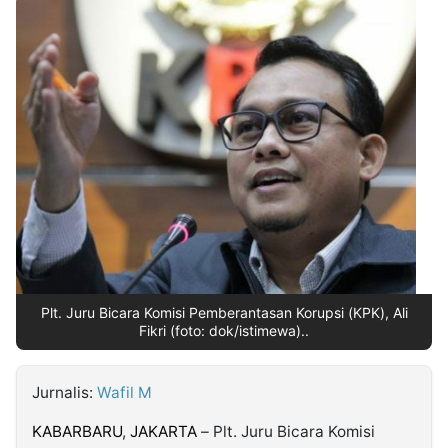
MULTIMEDIA
INDONESIA
Partner
Insight
Suara
Lens
Daily
Jalan
Idealita
Kita
Dinamikapost.com
Radar
Seedbacklink
NTB
Time
IDN
Jogja
Rakyat
News
Notice
Baru
Follow
Kabarbaru
Plt. Juru Bicara Komisi Pemberantasan Korupsi (KPK), Ali
Fikri (foto: dok/istimewa)..
Jurnalis:
Wafil M
KABARBARU
,
JAKARTA
– Plt. Juru Bicara Komisi