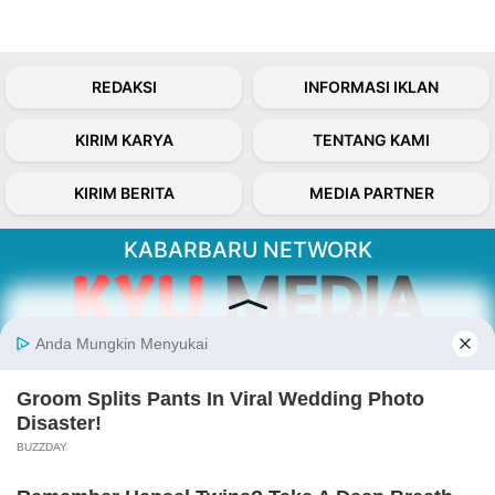
REDAKSI
INFORMASI IKLAN
KIRIM KARYA
TENTANG KAMI
KIRIM BERITA
MEDIA PARTNER
KABARBARU NETWORK
About Our Kabarbaru.co
Kabarbaru.co menyajikan berita aktual dan
inspiratif dari sudut pandang berbaik sangka
serta terverifikasi dari sumber yang tepat.