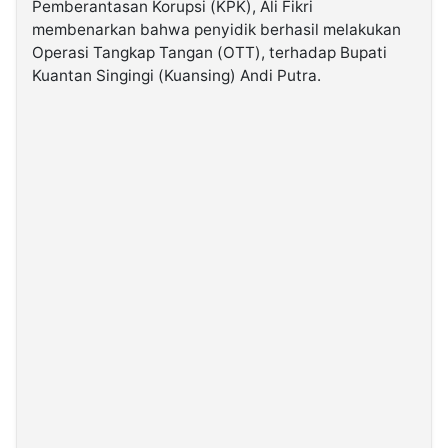
Pemberantasan Korupsi (KPK), Ali Fikri
membenarkan bahwa penyidik berhasil melakukan
©
Operasi Tangkap Tangan (OTT), terhadap Bupati
Kabarbaru.co
Kuantan Singingi (Kuansing) Andi Putra.
-
2026
PT.
Kabarbaru
Media
Holding