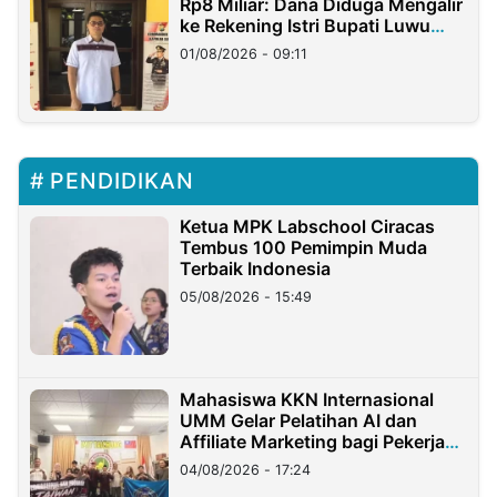
Rp8 Miliar: Dana Diduga Mengalir
ke Rekening Istri Bupati Luwu
Timur
01/08/2026 - 09:11
PENDIDIKAN
Ketua MPK Labschool Ciracas
Tembus 100 Pemimpin Muda
Terbaik Indonesia
05/08/2026 - 15:49
Mahasiswa KKN Internasional
UMM Gelar Pelatihan AI dan
Affiliate Marketing bagi Pekerja
Migran Indonesia di Taiwan
04/08/2026 - 17:24