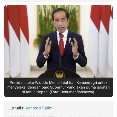
MULTIMEDIA
INDONESIA
Partner
Insight
Suara
Lens
Daily
Jalan
Idealita
Kita
Dinamikapost.com
Radar
Seedbacklink
NTB
Time
IDN
Jogja
Rakyat
News
Notice
Baru
Follow
Kabarbaru
Presiden Joko Widodo Memerintahkan Kemendagri untuk
menyeleksi dengan baik Gubernur yang akan purna jabatan
di tahun depan. (Foto: Dokumen/Istimewa).
Jurnalis:
Achmad Salim