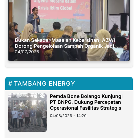
Bukan Sekadar Masalah Kebersihan, AZWI
Dorong Pengelolaan Sampah Organik Jadi
Solusi Krisis Iklim
04/07/2026
TAMBANG ENERGY
Pemda Bone Bolango Kunjungi
PT BNPG, Dukung Percepatan
Operasional Fasilitas Strategis
04/08/2026 - 14:20