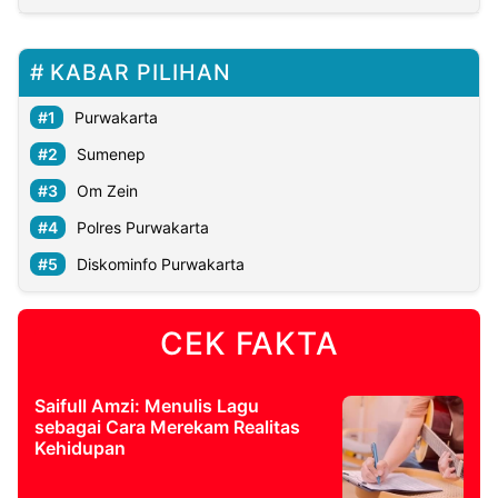
KABAR PILIHAN
Purwakarta
Sumenep
Om Zein
Polres Purwakarta
Diskominfo Purwakarta
CEK FAKTA
Saifull Amzi: Menulis Lagu
sebagai Cara Merekam Realitas
Kehidupan