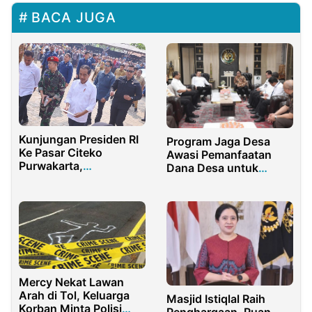
BACA JUGA
Kunjungan Presiden RI
Program Jaga Desa
Ke Pasar Citeko
Awasi Pemanfaatan
Purwakarta,
Dana Desa untuk
Menyelimuti Rasa
Pembangunan Daerah
Senang Warga Pasar
Mercy Nekat Lawan
Arah di Tol, Keluarga
Masjid Istiqlal Raih
Korban Minta Polisi
Penghargaan, Puan