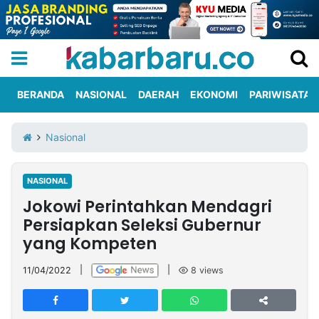
BERANDA
NASIONAL
DAERAH
EKONOMI
PARIWISATA
Informasi
KabarbaruTV
Kirim
Tentang
Nasional
Iklan
Berita
Kami
NASIONAL
Berita
Jokowi Perintahkan Mendagri
Nasional
International
Olahraga
Entertainment
Daerah
Pariwisata
Kuliner
Kolom
Persiapkan Seleksi Gubernur
yang Kompeten
Network
11/04/2022
|
|
8
views
PT
TREETAN