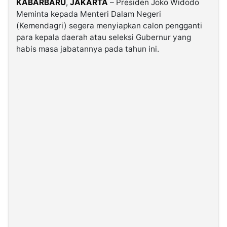
KABARBARU
,
JAKARTA
– Presiden Joko Widodo
Meminta kepada Menteri Dalam Negeri
(Kemendagri) segera menyiapkan calon pengganti
©
Kabarbaru.co
para kepala daerah atau seleksi Gubernur yang
-
2026
habis masa jabatannya pada tahun ini.
PT.
Kabarbaru
Media
Holding