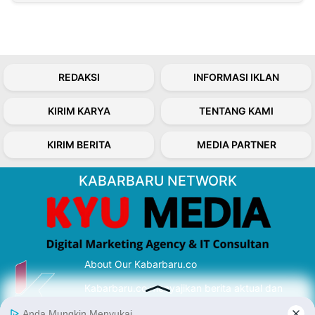
REDAKSI
INFORMASI IKLAN
KIRIM KARYA
TENTANG KAMI
KIRIM BERITA
MEDIA PARTNER
KABARBARU NETWORK
About Our Kabarbaru.co
Kabarbaru.co menyajikan berita aktual dan
inspiratif dari sudut pandang berbaik sangka
serta terverifikasi dari sumber yang tepat.