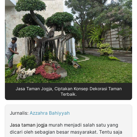
MULTIMEDIA
INDONESIA
Partner
Insight
Suara
Lens
Daily
Jalan
Idealita
Kita
Radar
Seedbacklink
NTB
Time
IDN
Jogja
Rakyat
News
Notice
Baru
Follow
Kabarbaru
Jasa Taman Jogja, Ciptakan Konsep Dekorasi Taman
Terbaik.
Jurnalis:
Azzahra Bahiyyah
Jasa taman jogja
murah menjadi salah satu yang
dicari oleh sebagian besar masyarakat. Tentu saja