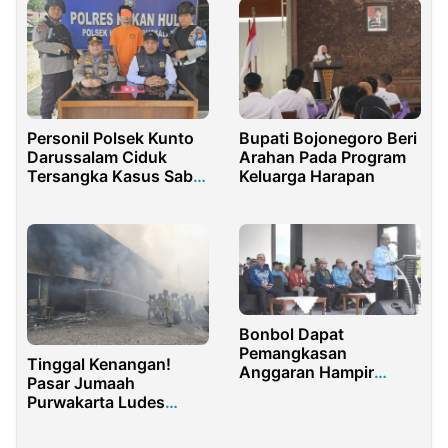
Personil Polsek Kunto
Bupati Bojonegoro Beri
Darussalam Ciduk
Arahan Pada Program
Tersangka Kasus Sabu
Keluarga Harapan
Di Kelurahan Kota Lama
Bonbol Dapat
Pemangkasan
Tinggal Kenangan!
Anggaran Hampir
Pasar Jumaah
Rp100 Miliar, Fokus
Purwakarta Ludes
Empat Sektor
Terbakar, Ratusan Ruko
Hangus – Ini Penjelasan