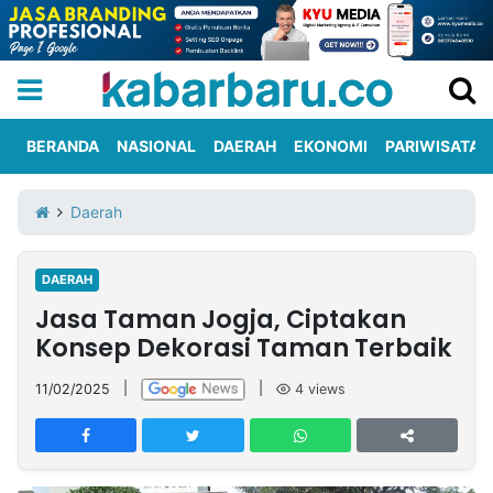
BERANDA
NASIONAL
DAERAH
EKONOMI
PARIWISATA
Informasi
KabarbaruTV
Kirim
Tentang
Daerah
Iklan
Berita
Kami
DAERAH
Berita
Jasa Taman Jogja, Ciptakan
Nasional
International
Olahraga
Entertainment
Daerah
Pariwisata
Kuliner
Kolom
Konsep Dekorasi Taman Terbaik
11/02/2025
|
|
4
views
Network
PT
TREETAN