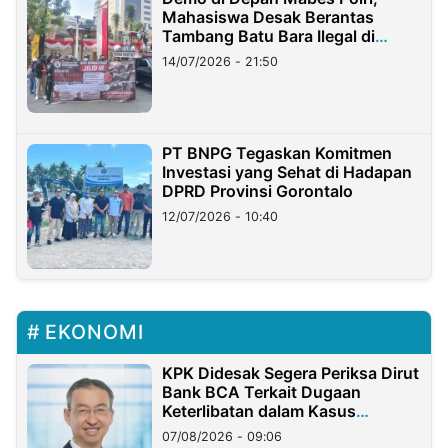
Mahasiswa Desak Berantas
Tambang Batu Bara Ilegal di
Lampung
14/07/2026 - 21:50
PT BNPG Tegaskan Komitmen
Investasi yang Sehat di Hadapan
DPRD Provinsi Gorontalo
12/07/2026 - 10:40
EKONOMI
KPK Didesak Segera Periksa Dirut
Bank BCA Terkait Dugaan
Keterlibatan dalam Kasus
Hilangnya Dana Nasabah Rp2,58
07/08/2026 - 09:06