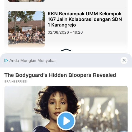
KKN Berdampak UMM Kelompok
167 Jalin Kolaborasi dengan SDN
1 Karangrejo
02/08/2026 - 19:20
KOLOM
Yang Mahal Bukan Suara Rakyat
29/07/2026 - 00:37
Haji Her Mirip Prabowo, Rejekinya
Melimpah dan Dikagumi Banyak