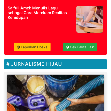
Saifull Amzi: Menulis Lagu
sebagai Cara Merekam Realitas
Kehidupan
Laporkan Hoaks
Cek Fakta Lain
JURNALISME HIJAU