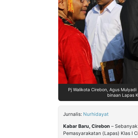
©
Kabarbaru.co
-
2026
PT.
Kabarbaru
Media
Holding
Pj Walikota Cirebon, Agus Mulyad
binaan Lapas K
Jurnalis:
Nurhidayat
Kabar Baru, Cirebon
– Sebanyak 
Pemasyarakatan (Lapas) Klas I C