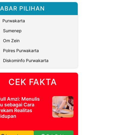
ABAR PILIHAN
Purwakarta
Sumenep
Om Zein
Polres Purwakarta
Diskominfo Purwakarta
CEK FAKTA
full Amzi: Menulis
u sebagai Cara
ekam Realitas
idupan