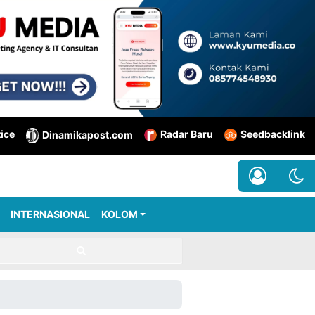
tice
Radar Baru
Seedbacklink
Dinamikapost.com
INTERNASIONAL
KOLOM