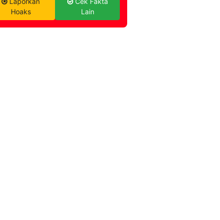
Laporkan
Cek Fakta
Hoaks
Lain