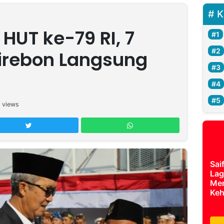
K
HUT ke-79 RI, 7
irebon Langsung
views
Sai
Lag
Mer
Keh