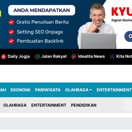
Daily Jogja
Jalan Rakyat
Idealita News
Kita No
RAH
EKONOMI
PARIWISATA
OLAHRAGA
ENTERTAINMENT
OLAHRAGA
ENTERTAINMENT
PENDIDIKAN