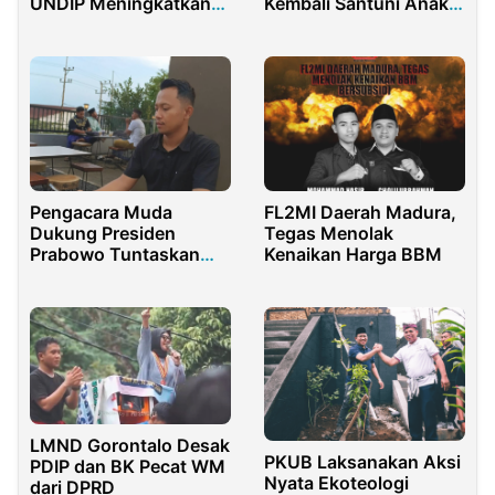
UNDIP Meningkatkan
Kembali Santuni Anak
Gizi Anak melalui PMT
Yatim
Nugget Lele Sayur
untuk Pencegahan
Stunting di Desa
Pereng
Pengacara Muda
FL2MI Daerah Madura,
Dukung Presiden
Tegas Menolak
Prabowo Tuntaskan
Kenaikan Harga BBM
Kasus Dugaan Korupsi
BSPS Sumenep
LMND Gorontalo Desak
PKUB Laksanakan Aksi
PDIP dan BK Pecat WM
Nyata Ekoteologi
dari DPRD