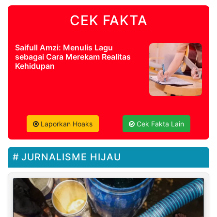
CEK FAKTA
Saifull Amzi: Menulis Lagu
sebagai Cara Merekam Realitas
Kehidupan
Laporkan Hoaks
Cek Fakta Lain
JURNALISME HIJAU