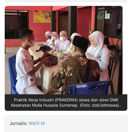
MULTIMEDIA
INDONESIA
Partner
Insight
Suara
Lens
Daily
Jalan
Idealita
Kita
Dinamikapost.com
Radar
Seedbacklink
NTB
Time
IDN
Jogja
Rakyat
News
Notice
Baru
Follow
Kabarbaru
Praktik Kerja Industri (PRAKERIN) siswa dan siswi SMK
Kesehatan Mulia Husada Sumenep. (Foto: dok/istimewa)..
Jurnalis:
Wafil M