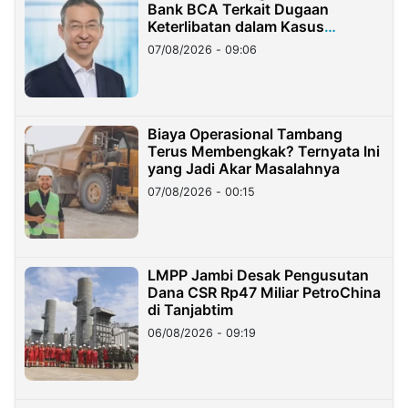
Bank BCA Terkait Dugaan
Keterlibatan dalam Kasus
Hilangnya Dana Nasabah Rp2,58
07/08/2026 - 09:06
Miliar
Biaya Operasional Tambang
Terus Membengkak? Ternyata Ini
yang Jadi Akar Masalahnya
07/08/2026 - 00:15
LMPP Jambi Desak Pengusutan
Dana CSR Rp47 Miliar PetroChina
di Tanjabtim
06/08/2026 - 09:19