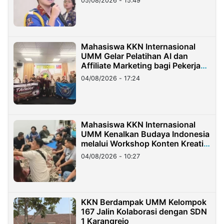
05/08/2026 - 15:49
Mahasiswa KKN Internasional
UMM Gelar Pelatihan AI dan
Affiliate Marketing bagi Pekerja
Migran Indonesia di Taiwan
04/08/2026 - 17:24
Mahasiswa KKN Internasional
UMM Kenalkan Budaya Indonesia
melalui Workshop Konten Kreatif
di Taiwan
04/08/2026 - 10:27
KKN Berdampak UMM Kelompok
167 Jalin Kolaborasi dengan SDN
1 Karangrejo