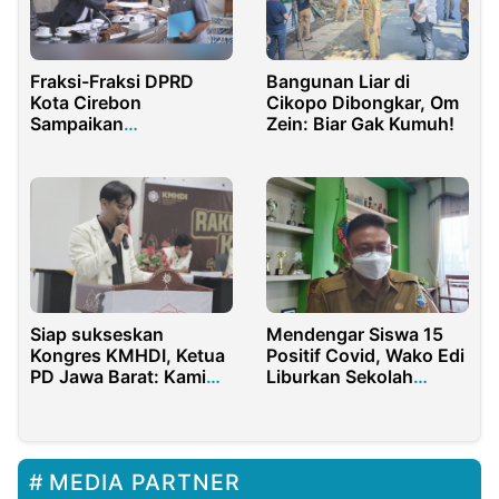
Fraksi-Fraksi DPRD
Bangunan Liar di
Kota Cirebon
Cikopo Dibongkar, Om
Sampaikan
Zein: Biar Gak Kumuh!
Pemandangan Umum
Atas Raperda APBD
Tahun 2024
Siap sukseskan
Mendengar Siswa 15
Kongres KMHDI, Ketua
Positif Covid, Wako Edi
PD Jawa Barat: Kami
Liburkan Sekolah
Akan Bangun Koalisi
Selama Satu Pekan
MEDIA PARTNER