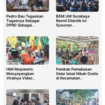
Pedro Bau Tegaskan
BEM UM Surabaya
Tugasnya Sebagai
Resmi Dilantik ini
DPRD Sebagai
Susunan
Jembatan Aspirasi
Kepengurusan
Rakyat
HMI Mojokerto
Pemkab Pamekasan
Menyayangkan
Gelar Isbat Nikah Gratis
Viralnya Video
di Kecamatan
Kapolres Marah dalam
Pagantenan, Total 128
Persidangan
Pasutri