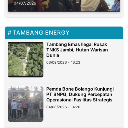
Solusi Krisis Iklim
04/07/2026
TAMBANG ENERGY
Tambang Emas Ilegal Rusak
TNKS Jambi, Hutan Warisan
Dunia
06/08/2026 - 16:23
Pemda Bone Bolango Kunjungi
PT BNPG, Dukung Percepatan
Operasional Fasilitas Strategis
04/08/2026 - 14:20