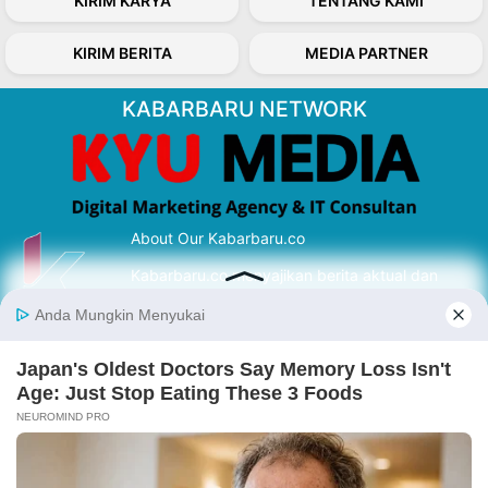
KIRIM KARYA
TENTANG KAMI
KIRIM BERITA
MEDIA PARTNER
KABARBARU NETWORK
About Our Kabarbaru.co
Kabarbaru.co menyajikan berita aktual dan
inspiratif dari sudut pandang berbaik sangka
serta terverifikasi dari sumber yang tepat.
Follow Kabarbaru