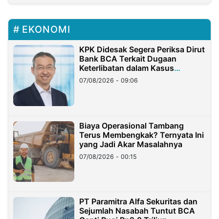
EKONOMI
KPK Didesak Segera Periksa Dirut
Bank BCA Terkait Dugaan
Keterlibatan dalam Kasus
Hilangnya Dana Nasabah Rp2,58
07/08/2026 - 09:06
Miliar
Biaya Operasional Tambang
Terus Membengkak? Ternyata Ini
yang Jadi Akar Masalahnya
07/08/2026 - 00:15
PT Paramitra Alfa Sekuritas dan
Sejumlah Nasabah Tuntut BCA