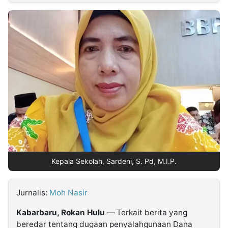
MULTIMEDIA
INDONESIA
Partner
Insight
Suara
Lens
Daily
Jalan
Idealita
Kita
Radar
Seedbacklink
NTB
Time
IDN
Jogja
Rakyat
News
Notice
Baru
Follow
Kabarbaru
Kepala Sekolah, Sardeni, S. Pd, M.I.P.
Jurnalis:
Moh Nasir
Kabarbaru, Rokan Hulu
— Terkait berita yang
beredar tentang dugaan penyalahgunaan Dana