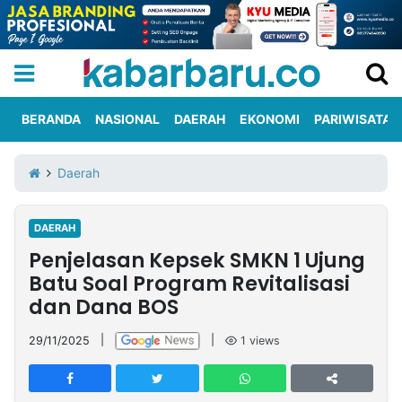
BERANDA
NASIONAL
DAERAH
EKONOMI
PARIWISATA
Informasi
KabarbaruTV
Kirim
Tentang
Daerah
Iklan
Berita
Kami
DAERAH
Berita
Penjelasan Kepsek SMKN 1 Ujung
Nasional
International
Olahraga
Entertainment
Daerah
Pariwisata
Kuliner
Kolom
Batu Soal Program Revitalisasi
dan Dana BOS
Network
29/11/2025
|
|
1
views
PT
TREETAN