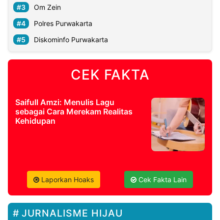
Om Zein
Polres Purwakarta
Diskominfo Purwakarta
CEK FAKTA
Saifull Amzi: Menulis Lagu
sebagai Cara Merekam Realitas
Kehidupan
Laporkan Hoaks
Cek Fakta Lain
JURNALISME HIJAU