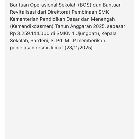
Bantuan Operasional Sekolah (BOS) dan Bantuan
Revitalisasi dari Direktorat Pembinaan SMK
©
Kementerian Pendidikan Dasar dan Menengah
Kabarbaru.co
-
(Kemendikdasmen) Tahun Anggaran 2025. sebesar
2026
Rp 3.259.144.000 di SMKN 1 Ujungbatu, Kepala
Sekolah, Sardeni, S. Pd, M.I.P memberikan
PT.
penjelasan resmi Jumat (28/11/2025).
Kabarbaru
Media
Holding