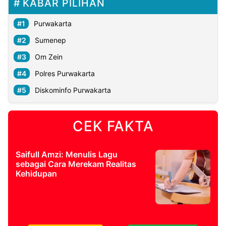
KABAR PILIHAN
Purwakarta
Sumenep
Om Zein
Polres Purwakarta
Diskominfo Purwakarta
CEK FAKTA
Saifull Amzi: Menulis Lagu
sebagai Cara Merekam Realitas
Kehidupan