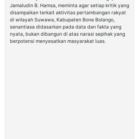
Jamaludin B. Hamsa, meminta agar setiap kritik yang
disampaikan terkait aktivitas pertambangan rakyat
©
di wilayah Suwawa, Kabupaten Bone Bolango,
Kabarbaru.co
-
senantiasa didasarkan pada data dan fakta yang
2026
nyata, bukan dibangun di atas narasi sepihak yang
berpotensi menyesatkan masyarakat luas.
PT.
Kabarbaru
Media
Holding