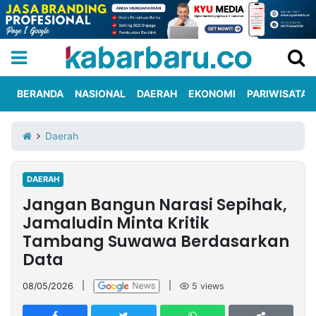
BERANDA
NASIONAL
DAERAH
EKONOMI
PARIWISATA
Informasi
KabarbaruTV
Kirim
Tentang
Daerah
Iklan
Berita
Kami
DAERAH
Berita
Jangan Bangun Narasi Sepihak,
Nasional
International
Olahraga
Entertainment
Daerah
Pariwisata
Kuliner
Kolom
Jamaludin Minta Kritik
Tambang Suwawa Berdasarkan
Data
Network
08/05/2026
|
|
5
views
PT
TREETAN