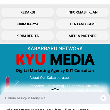
REDAKSI
INFORMASI IKLAN
KIRIM KARYA
TENTANG KAMI
KIRIM BERITA
MEDIA PARTNER
KABARBARU NETWORK
About Our Kabarbaru.co
Kabarbaru.co menyajikan berita aktual dan
inspiratif dari sudut pandang berbaik sangka
serta terverifikasi dari sumber yang tepat.
Follow Kabarbaru