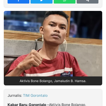
MULTIMEDIA
INDONESIA
Partner
Insight
Suara
Lens
Daily
Jalan
Idealita
Kita
Dinamikapost.com
Radar
Seedbacklink
NTB
Time
IDN
Jogja
Rakyat
News
Notice
Baru
Follow
Kabarbaru
Aktivis Bone Bolango, Jamaludin B. Hamsa.
Jurnalis:
TIM Gorontalo
Kabar Baru,Gorontalo
–Aktivis Bone Bolango,