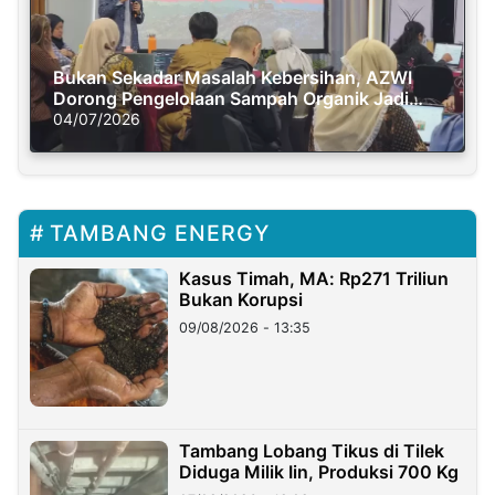
Bukan Sekadar Masalah Kebersihan, AZWI
Dorong Pengelolaan Sampah Organik Jadi
Solusi Krisis Iklim
04/07/2026
TAMBANG ENERGY
Kasus Timah, MA: Rp271 Triliun
Bukan Korupsi
09/08/2026 - 13:35
Tambang Lobang Tikus di Tilek
Diduga Milik Iin, Produksi 700 Kg