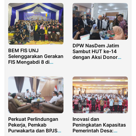
DPW NasDem Jatim
BEM FIS UNJ
Sambut HUT ke-14
Selenggarakan Gerakan
dengan Aksi Donor
FIS Mengabdi 8 di
Darah dan Cek
Kampung Cianten
Kesehatan Gratis
Bogor
Serentak di 38 Daerah
Inovasi dan
Perkuat Perlindungan
Peningkatan Kapasitas
Pekerja, Pemkab
Pemerintah Desa:
Purwakarta dan BPJS