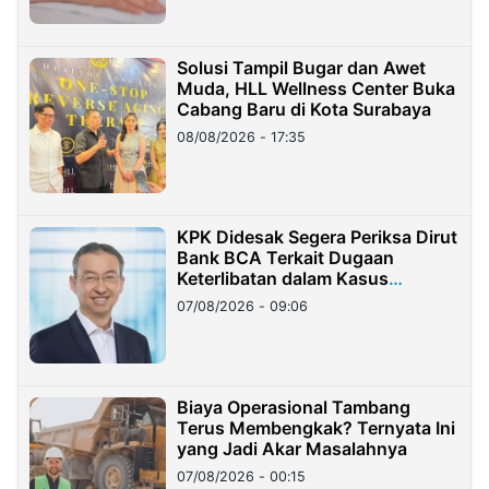
Solusi Tampil Bugar dan Awet
Muda, HLL Wellness Center Buka
Cabang Baru di Kota Surabaya
08/08/2026 - 17:35
KPK Didesak Segera Periksa Dirut
Bank BCA Terkait Dugaan
Keterlibatan dalam Kasus
Hilangnya Dana Nasabah Rp2,58
07/08/2026 - 09:06
Miliar
Biaya Operasional Tambang
Terus Membengkak? Ternyata Ini
yang Jadi Akar Masalahnya
07/08/2026 - 00:15