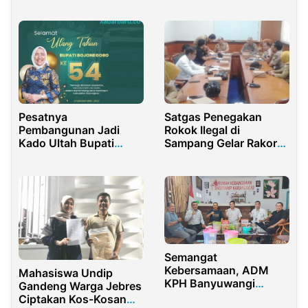
Gubernur Sulawesi
Ketenagakerjaan Jalin
Tengah Dorong
Sinergi
Kemajuan
Pesatnya
Satgas Penegakan
Pembangunan Jadi
Rokok Ilegal di
Kado Ultah Bupati
Sampang Gelar Rakor
Bojonegoro
Penegakan Hukum
Semangat
Kebersamaan, ADM
Mahasiswa Undip
KPH Banyuwangi
Gandeng Warga Jebres
Selatan Silaturahmi ke
Ciptakan Kos-Kosan