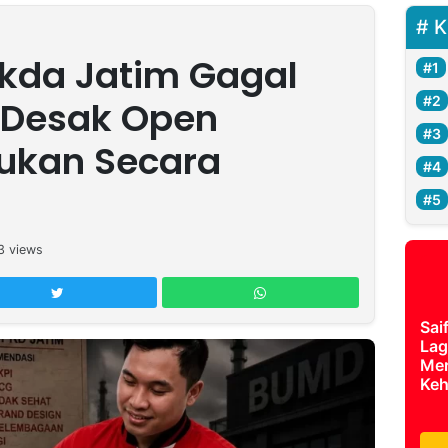
K
kda Jatim Gagal
 Desak Open
kukan Secara
3
views
Sai
Lag
Mer
Keh