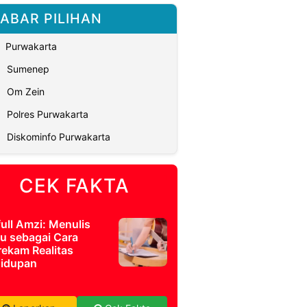
ABAR PILIHAN
Purwakarta
Sumenep
Om Zein
Polres Purwakarta
Diskominfo Purwakarta
CEK FAKTA
full Amzi: Menulis
u sebagai Cara
ekam Realitas
idupan