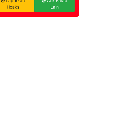
Laporkan
Cek Fakta
Hoaks
Lain