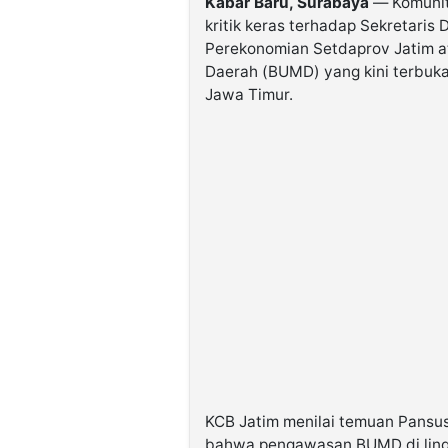
Kabar Baru, Surabaya
— Komunit
kritik keras terhadap Sekretaris
Perekonomian Setdaprov Jatim at
Daerah (BUMD) yang kini terbuka
Jawa Timur.
KCB Jatim menilai temuan Pansu
bahwa pengawasan BUMD di ling