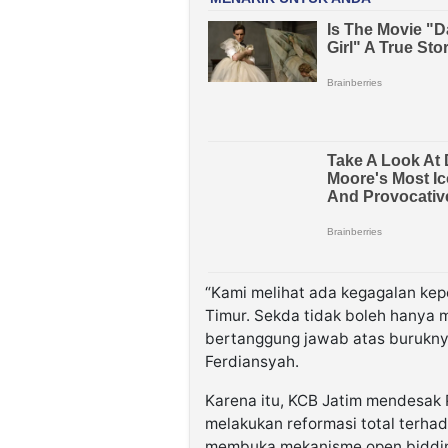
“Kami melihat ada kegagalan k
Timur. Sekda tidak boleh hanya m
bertanggung jawab atas buruknya 
Ferdiansyah.
Karena itu, KCB Jatim mendesak 
melakukan reformasi total terha
membuka mekanisme open bidding