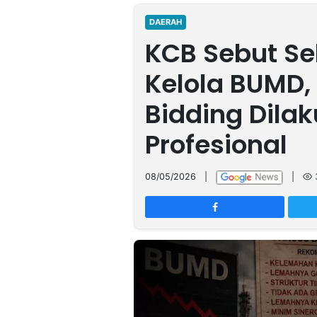
MULTIMEDIA
INDONESIA
DAERAH
KCB Sebut Se
Partner
Kelola BUMD,
Insight
Suara
Lens
Daily
Jalan
Idealita
Kita
Radar
Seedbacklink
Bidding Dila
NTB
Time
IDN
Jogja
Rakyat
News
Notice
Baru
Profesional
Follow
Kabarbaru
08/05/2026
|
|