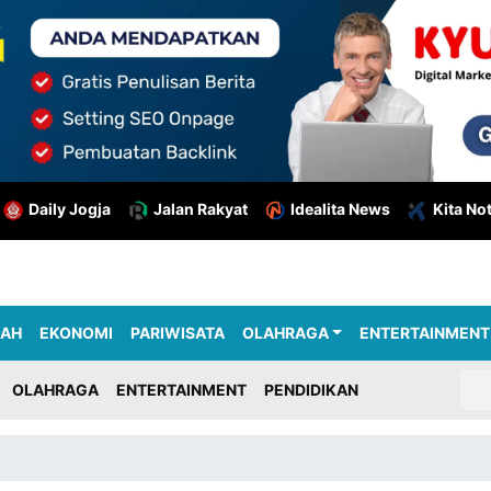
Daily Jogja
Jalan Rakyat
Idealita News
Kita No
RAH
EKONOMI
PARIWISATA
OLAHRAGA
ENTERTAINMENT
OLAHRAGA
ENTERTAINMENT
PENDIDIKAN