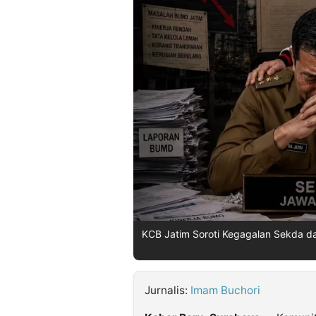
©
Kabarbaru.co
-
2026
PT.
Kabarbaru
Media
Holding
KCB Jatim Soroti Kegagalan Sekda dan
Jurnalis:
Imam Buchori