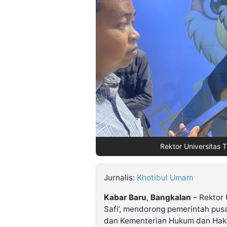
©
Kabarbaru.co
-
2026
PT.
Kabarbaru
Media
Holding
Rektor Universitas T
Jurnalis:
Khotibul Umam
Kabar
Baru
,
Bangkalan
– Rektor 
Safi’, mendorong pemerintah pus
dan Kementerian Hukum dan Hak