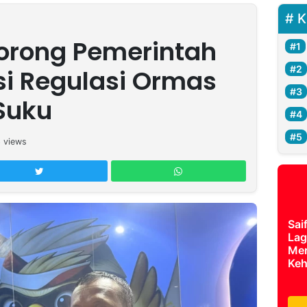
K
orong Pemerintah
si Regulasi Ormas
Suku
3
views
Sai
Lag
Mer
Keh