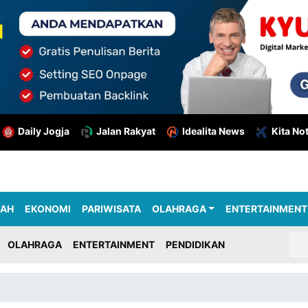
Daily Jogja
Jalan Rakyat
Idealita News
Kita No
RAH
EKONOMI
PARIWISATA
OLAHRAGA
ENTERTAINMENT
OLAHRAGA
ENTERTAINMENT
PENDIDIKAN