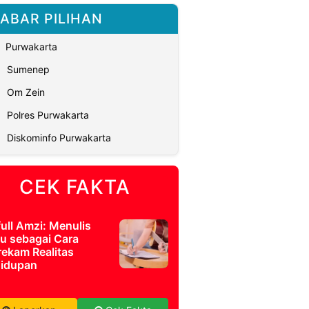
ABAR PILIHAN
Purwakarta
Sumenep
Om Zein
Polres Purwakarta
Diskominfo Purwakarta
CEK FAKTA
full Amzi: Menulis
u sebagai Cara
ekam Realitas
idupan