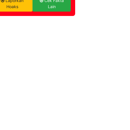
Laporkan
Cek Fakta
Hoaks
Lain