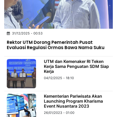
MULTIMEDIA
INDONESIA
Partner
31/12/2025 - 00:53
Insight
Suara
Lens
Daily
Jalan
Idealita
Kita
Dinamikapost.com
Radar
Seedbacklink
Rektor UTM Dorong Pemerintah Pusat
NTB
Time
IDN
Jogja
Rakyat
News
Notice
Baru
Evaluasi Regulasi Ormas Bawa Nama Suku
Follow
Kabarbaru
UTM dan Kemenaker RI Teken
Kerja Sama Penguatan SDM Siap
Kerja
04/12/2025 - 18:10
Kementerian Pariwisata Akan
Launching Program Kharisma
Event Nusantara 2023
26/01/2023 - 01:00