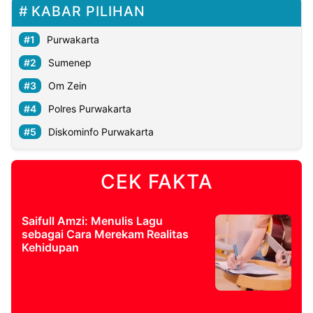
KABAR PILIHAN
Purwakarta
Sumenep
Om Zein
Polres Purwakarta
Diskominfo Purwakarta
CEK FAKTA
Saifull Amzi: Menulis Lagu
sebagai Cara Merekam Realitas
Kehidupan