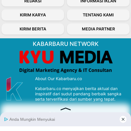
REDAKSI
INFORMASI IKLAN
KIRIM KARYA
TENTANG KAMI
KIRIM BERITA
MEDIA PARTNER
KABARBARU NETWORK
About Our Kabarbaru.co
Kabarbaru.co menyajikan berita aktual dan
inspiratif dari sudut pandang berbaik sangka
serta terverifikasi dari sumber yang tepat.
Follow Kabarbaru