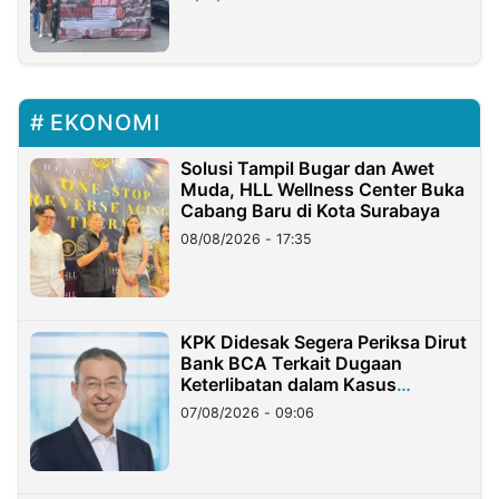
EKONOMI
Solusi Tampil Bugar dan Awet
Muda, HLL Wellness Center Buka
Cabang Baru di Kota Surabaya
08/08/2026 - 17:35
KPK Didesak Segera Periksa Dirut
Bank BCA Terkait Dugaan
Keterlibatan dalam Kasus
Hilangnya Dana Nasabah Rp2,58
07/08/2026 - 09:06
Miliar