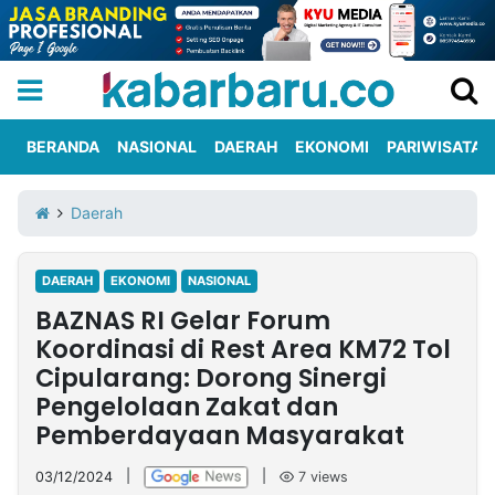
BERANDA
NASIONAL
DAERAH
EKONOMI
PARIWISATA
Informasi
KabarbaruTV
Kirim
Tentang
Daerah
Iklan
Berita
Kami
DAERAH
EKONOMI
NASIONAL
Berita
BAZNAS RI Gelar Forum
Nasional
International
Olahraga
Entertainment
Daerah
Pariwisata
Kuliner
Kolom
Koordinasi di Rest Area KM72 Tol
Cipularang: Dorong Sinergi
Pengelolaan Zakat dan
Network
Pemberdayaan Masyarakat
PT
TREETAN
03/12/2024
|
|
7
views