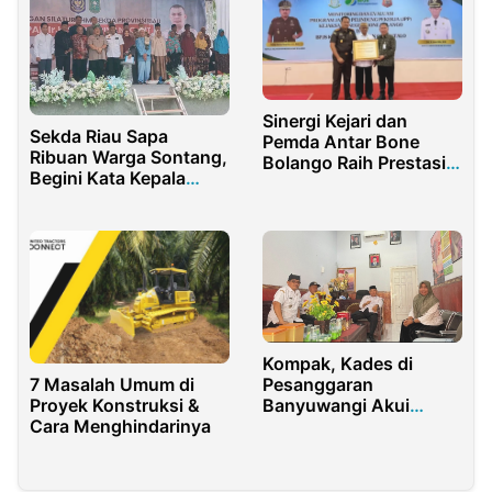
Sinergi Kejari dan
Sekda Riau Sapa
Pemda Antar Bone
Ribuan Warga Sontang,
Bolango Raih Prestasi
Begini Kata Kepala
Nasional
Desa
Kompak, Kades di
Pesanggaran
7 Masalah Umum di
Banyuwangi Akui
Proyek Konstruksi &
Keberadaan PT BSI
Cara Menghindarinya
Membawa Perubahan
Luar Biasa Bagi
Masyarakat