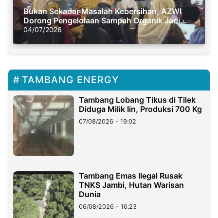
Bukan Sekadar Masalah Kebersihan, AZWI
Dorong Pengelolaan Sampah Organik Jadi
Solusi Krisis Iklim
04/07/2026
TAMBANG ENERGY
Tambang Lobang Tikus di Tilek
Diduga Milik Iin, Produksi 700 Kg
07/08/2026 - 19:02
Tambang Emas Ilegal Rusak
TNKS Jambi, Hutan Warisan
Dunia
06/08/2026 - 16:23