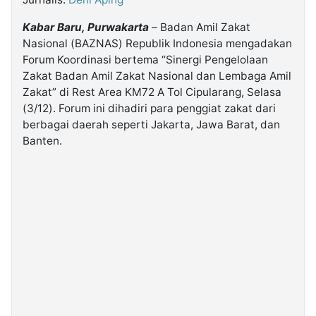
Kabar Baru, Purwakarta
– Badan Amil Zakat
©
Nasional (BAZNAS) Republik Indonesia mengadakan
Kabarbaru.co
-
Forum Koordinasi bertema “Sinergi Pengelolaan
2026
Zakat Badan Amil Zakat Nasional dan Lembaga Amil
Zakat” di Rest Area KM72 A Tol Cipularang, Selasa
PT.
(3/12). Forum ini dihadiri para penggiat zakat dari
Kabarbaru
Media
berbagai daerah seperti Jakarta, Jawa Barat, dan
Holding
Banten.