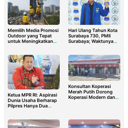
Hari Ulang Tahun Kota
Memilih Media Promosi
Surabaya 730, PMII
Outdoor yang Tepat
Surabaya; Waktunya
untuk Meningkatkan
Evaluasi Kinerja Eri
Branding Bisnis
Cahyadi
Konsultan Koperasi
Merah Putih Dorong
Ketua MPR RI: Aspirasi
Koperasi Modern dan
Dunia Usaha Berharap
Berdaya Saing
Pilpres Hanya Dua
Pasang