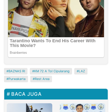
BAZNAS RI
KM 72 A Tol Cipularang
LAZ
Purwakarta
Rest Area
BACA JUGA