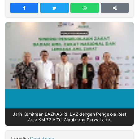
MULTIMEDIA
INDONESIA
Partner
Insight
Suara
Lens
Daily
Jalan
Idealita
Kita
Dinamikapost.com
Radar
Seedbacklink
NTB
Time
IDN
Jogja
Rakyat
News
Notice
Baru
Follow
Kabarbaru
Jalin Kemitraan BAZNAS RI, LAZ dengan Pengelola Rest
Area KM 72 A Tol Cipularang Purwakarta.
Jurnalis:
Deni Aping