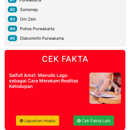
Sumenep
Om Zein
Polres Purwakarta
Diskominfo Purwakarta
CEK FAKTA
Saifull Amzi: Menulis Lagu
sebagai Cara Merekam Realitas
Kehidupan
Laporkan Hoaks
Cek Fakta Lain