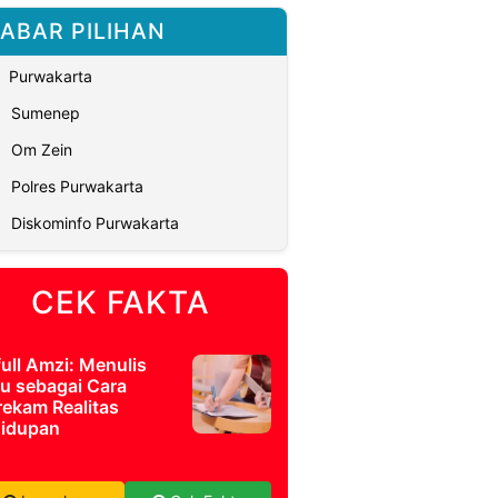
ABAR PILIHAN
Purwakarta
Sumenep
Om Zein
Polres Purwakarta
Diskominfo Purwakarta
CEK FAKTA
full Amzi: Menulis
u sebagai Cara
ekam Realitas
idupan