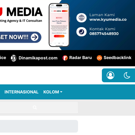
ice
Radar Baru
Seedbacklink
Dinamikapost.com
INTERNASIONAL
KOLOM