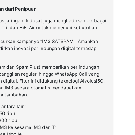
an dari Penipuan
as jaringan, Indosat juga menghadirkan berbagai
, Tri, dan HiFi Air untuk memenuhi kebutuhan
luncurkan kampanye “IM3 SATSPAM+ Amankan
kan inovasi perlindungan digital terhadap
am dan Spam Plus) memberikan perlindungan
panggilan reguler, hingga WhatsApp Call yang
igital. Fitur ini didukung teknologi AIvolusi5G.
an IM3 secara otomatis mendapatkan
ya tambahan.
antara lain:
50 ribu
200 ribu
SMS ke sesama IM3 dan Tri
ate Mobile