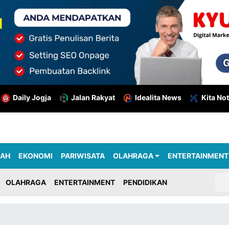
Daily Jogja
Jalan Rakyat
Idealita News
Kita Not
RAH
EKONOMI
PARIWISATA
OLAHRAGA
ENTERTAINMENT
OLAHRAGA
ENTERTAINMENT
PENDIDIKAN