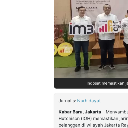
©
Kabarbaru.co
-
2026
PT.
Kabarbaru
Media
Holding
Indosat memastikan ja
Jurnalis:
Nurhidayat
Kabar Baru, Jakarta
– Menyambut
Hutchison (IOH) memastikan jari
pelanggan di wilayah Jakarta Ra