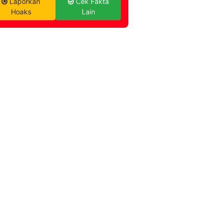
Laporkan
Cek Fakta
Hoaks
Lain