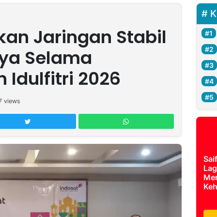
K
kan Jaringan Stabil
aya Selama
Idulfitri 2026
7
views
Sai
Lag
Mer
Keh